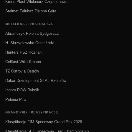
Krono-Plast Włókniarz Częstochowa
Stelmet Falubaz Zielona Góra
METALKAS 2. EKSTRALIGA
Abramczyk Polonia Bydgoszcz
H. Skrzydlewska Orzeł Łódź
Hunters PSŻ Poznań
Cellfast Wilki Krosno
TŻ Ostrovia Ostrów
Dakar Development STAL Rzeszów
Innpro ROW Rybnik
Polonia Piła
GRAND PRIX I KLASYFIKACJE
Klasyfikacja FIM Speedway Grand Prix 2026
Klasyfikacja SEC Speedway Euro Championship