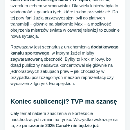
szerokim echem w środowisku. Dla wielu kibiców była to
wiadomość z gatunku tych, które trudno przewidzieć. Do
tej pory fani żużla przyzwyczajeni byli do płatnych
transmisji – głównie na platformie Max – a możliwość
obejrzenia mistrzów świata w otwartej telewizji to zupełnie
nowa sytuacja.
Rozważany jest scenariusz uruchomienia
dodatkowego
kanału sportowego
, w którym żużel miałby
zagwarantowaną obecność. Byłby to krok milowy, bo
dotąd publiczny nadawca koncentrował się głównie na
jednorazowych zakupach praw – jak chociażby w
przypadku poszczególnych meczów reprezentacji czy
wydarzeń z Igrzysk Europejskich.
Koniec sublicencji? TVP ma szansę
Cały temat nabiera znaczenia w kontekście
nadchodzących zmian na rynku. Wszystko wskazuje na
to, że
po sezonie 2025 Canal+ nie będzie już