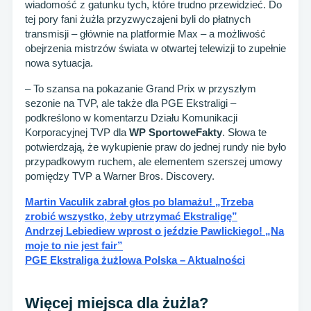
wiadomość z gatunku tych, które trudno przewidzieć. Do
tej pory fani żużla przyzwyczajeni byli do płatnych
transmisji – głównie na platformie Max – a możliwość
obejrzenia mistrzów świata w otwartej telewizji to zupełnie
nowa sytuacja.
– To szansa na pokazanie Grand Prix w przyszłym
sezonie na TVP, ale także dla PGE Ekstraligi –
podkreślono w komentarzu Działu Komunikacji
Korporacyjnej TVP dla
WP SportoweFakty
. Słowa te
potwierdzają, że wykupienie praw do jednej rundy nie było
przypadkowym ruchem, ale elementem szerszej umowy
pomiędzy TVP a Warner Bros. Discovery.
Martin Vaculik zabrał głos po blamażu! „Trzeba
zrobić wszystko, żeby utrzymać Ekstraligę”
Andrzej Lebiediew wprost o jeździe Pawlickiego! „Na
moje to nie jest fair”
PGE Ekstraliga żużlowa Polska – Aktualności
Więcej miejsca dla żużla?