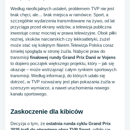
Według nieoficjalnych ustaleń, problemem TVP nie jest
brak chęci, ale… brak miejsca w ramówce. Sport, a
szczególnie wydarzenia transmitowane na żywo, od lat
przyciąga przed ekrany widzów, a telewizja publiczna
inwestuje coraz mocniej w prawa telewizyjne. Obok piłki
nożnej, skoków narciarskich czy lekkoatletyki, żużel
może stać się kolejnym filarem.Telewizja Polska coraz
śmielej spogląda w stronę żużla. Nabycie praw do
transmisji
finałowej rundy Grand Prix Danii w Vojens
to dopiero początek większego projektu, który – jak się
okazuje – może wstrząsnąć całym rynkiem sportowych
transmisji. Według informacji, do których udało się
dotrzeć, w TVP rozważany jest plan pokazania żużla w
szerszym wymiarze, a nawet uruchomienia nowego
kanału sportowego.
Zaskoczenie dla kibiców
Decyzja o tym, że
ostatnia runda cyklu Grand Prix
2025 trafi do otwartego okna TVP Sport
, odbiła się