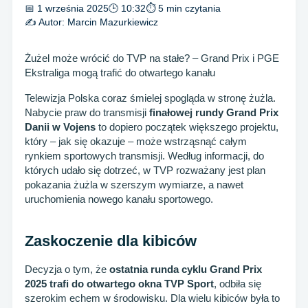
📅 1 września 2025
🕒 10:32
⏱ 5 min czytania
✍️ Autor:
Marcin Mazurkiewicz
Żużel może wrócić do TVP na stałe? – Grand Prix i PGE
Ekstraliga mogą trafić do otwartego kanału
Telewizja Polska coraz śmielej spogląda w stronę żużla.
Nabycie praw do transmisji
finałowej rundy Grand Prix
Danii w Vojens
to dopiero początek większego projektu,
który – jak się okazuje – może wstrząsnąć całym
rynkiem sportowych transmisji. Według informacji, do
których udało się dotrzeć, w TVP rozważany jest plan
pokazania żużla w szerszym wymiarze, a nawet
uruchomienia nowego kanału sportowego.
Zaskoczenie dla kibiców
Decyzja o tym, że
ostatnia runda cyklu Grand Prix
2025 trafi do otwartego okna TVP Sport
, odbiła się
szerokim echem w środowisku. Dla wielu kibiców była to