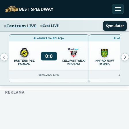
Przejdź do treści
BEST SPEEDWAY
Centrum LIVE
Czat LIVE
Symulator
PLANOWANA RELACJA
PLANOWAN
0
:
0
0
HUNTERS PSŻ
CELLFAST WILKI
INNPRO ROW
POZNAŃ
KROSNO
RYBNIK
09.08.2026 13:00
09.08.20
REKLAMA