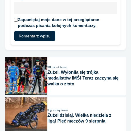
Zapamiętaj moje dane w tej przeglądarce
podczas pisania kolejnych komentarzy.
38 minut temu
Żużel. Wyłoniła się trójka
medalistów IMŚ! Teraz zaczyna się
walka o złoto
3 godziny temu
Żużel dzisiaj. Wielka niedziela z
ligą! Pięć meczów 9 sierpnia