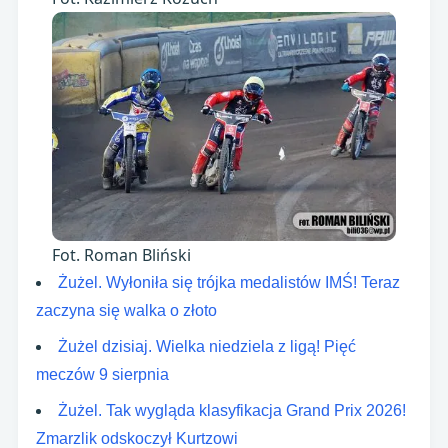
Fot. Roman Bliński
Żużel. Wyłoniła się trójka medalistów IMŚ! Teraz
zaczyna się walka o złoto
Żużel dzisiaj. Wielka niedziela z ligą! Pięć
meczów 9 sierpnia
Żużel. Tak wygląda klasyfikacja Grand Prix 2026!
Zmarzlik odskoczył Kurtzowi