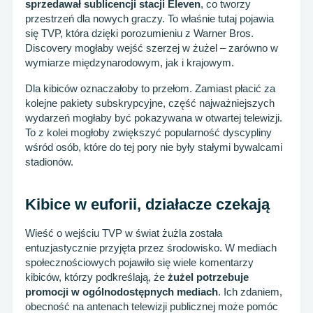
sprzedawał sublicencji stacji Eleven
, co tworzy
przestrzeń dla nowych graczy. To właśnie tutaj pojawia
się TVP, która dzięki porozumieniu z Warner Bros.
Discovery mogłaby wejść szerzej w żużel – zarówno w
wymiarze międzynarodowym, jak i krajowym.
Dla kibiców oznaczałoby to przełom. Zamiast płacić za
kolejne pakiety subskrypcyjne, część najważniejszych
wydarzeń mogłaby być pokazywana w otwartej telewizji.
To z kolei mogłoby zwiększyć popularność dyscypliny
wśród osób, które do tej pory nie były stałymi bywalcami
stadionów.
Kibice w euforii, działacze czekają
Wieść o wejściu TVP w świat żużla została
entuzjastycznie przyjęta przez środowisko. W mediach
społecznościowych pojawiło się wiele komentarzy
kibiców, którzy podkreślają, że
żużel potrzebuje
promocji w ogólnodostępnych mediach
. Ich zdaniem,
obecność na antenach telewizji publicznej może pomóc