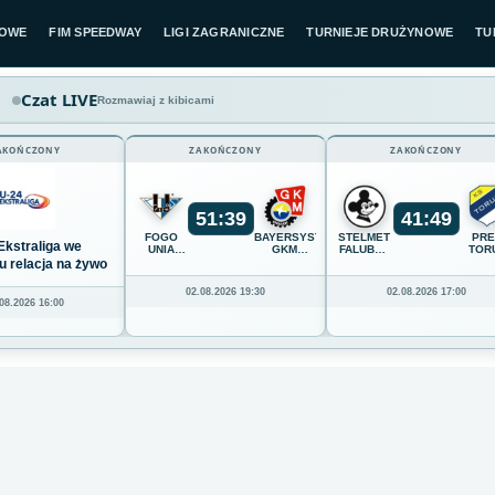
LOWE
FIM SPEEDWAY
LIGI ZAGRANICZNE
TURNIEJE DRUŻYNOWE
TU
Czat LIVE
Rozmawiaj z kibicami
AKOŃCZONY
ZAKOŃCZONY
ZAKOŃCZONY
51
:
39
41
:
49
FOGO
BAYERSYSTEM
STELMET
PR
Ekstraliga we
UNIA
GKM
FALUBAZ
TOR
LESZNO
GRUDZIĄDZ
ZIELONA
u relacja na żywo
GÓRA
02.08.2026 19:30
02.08.2026 17:00
08.2026 16:00