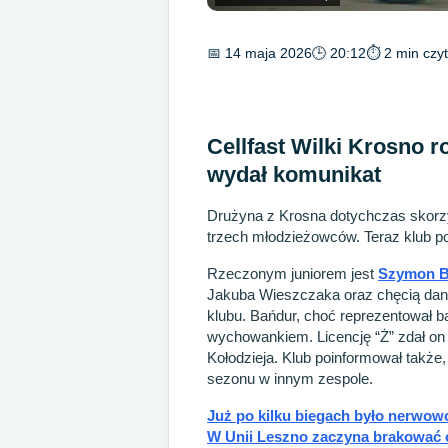
📅 14 maja 2026
🕒 20:12
⏱ 2 min czyt
Cellfast Wilki Krosno r
wydał komunikat
Drużyna z Krosna dotychczas skorzys
trzech młodzieżowców. Teraz klub po
Rzeczonym juniorem jest
Szymon B
Jakuba Wieszczaka oraz chęcią da
klubu. Bańdur, choć reprezentował ba
wychowankiem. Licencję “Ż” zdał on
Kołodzieja. Klub poinformował tak
sezonu w innym zespole.
Już po kilku biegach było nerwow
W Unii Leszno zaczyna brakować c