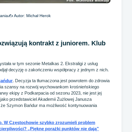
ania
✍️ Autor:
Michał Herok
ozwiązują kontrakt z juniorem. Klub
tała w tym sezonie Metalkas 2. Ekstraligi z usług
djął decyzję o zakończeniu współpracy z jednym z nich.
ańdur
. Decyzja ta tłumaczona jest powrotem do zdrowia
nia szansy na rozwój wychowankom krośnieńskiego
rwy ekipy z Podkarpacia od sezonu 2023, nie jest jej
 jako przedstawiciel Akademii Żużlowej Janusza
że, że Szymon Bańdur ma możliwość kontynuowania
o. W Częstochowie szybko zrozumieli problem
ierpliwości? „Piękne porażki punktów nie dają”