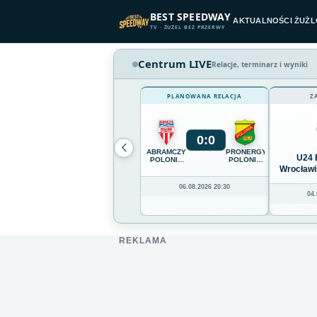
Przejdź do treści
BEST SPEEDWAY
AKTUALNOŚCI ŻUŻ
TV · ŻUŻEL BEZ PRZERWY
Centrum LIVE
Relacje, terminarz i wyniki
PLANOWANA RELACJA
Z
0
:
0
ABRAMCZYK
PRONERGY
U24 
POLONIA
POLONIA
BYDGOSZCZ
PIŁA
Wrocławi
06.08.2026 20:30
04.
REKLAMA