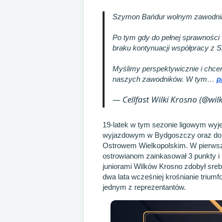
Szymon Bańdur wolnym zawodni
Po tym gdy do pełnej sprawności 
braku kontynuacji współpracy 
Myślimy perspektywicznie i chce
naszych zawodników. W tym…
p
— Cellfast Wilki Krosno (@wil
19-latek w tym sezonie ligowym wyje
wyjazdowym w Bydgoszczy oraz d
Ostrowem Wielkopolskim. W pierwszy
ostrowianom zainkasował 3 punkty i
juniorami Wilków Krosno zdobył sre
dwa lata wcześniej krośnianie triu
jednym z reprezentantów.