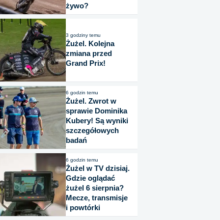
żywo?
3 godziny temu
Żużel. Kolejna
zmiana przed
Grand Prix!
6 godzin temu
Żużel. Zwrot w
sprawie Dominika
Kubery! Są wyniki
szczegółowych
badań
6 godzin temu
Żużel w TV dzisiaj.
Gdzie oglądać
żużel 6 sierpnia?
Mecze, transmisje
i powtórki