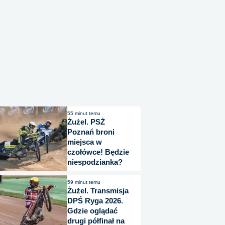
55 minut temu
Żużel. PSŻ
Poznań broni
miejsca w
czołówce! Będzie
niespodzianka?
59 minut temu
Żużel. Transmisja
DPŚ Ryga 2026.
Gdzie oglądać
drugi półfinał na