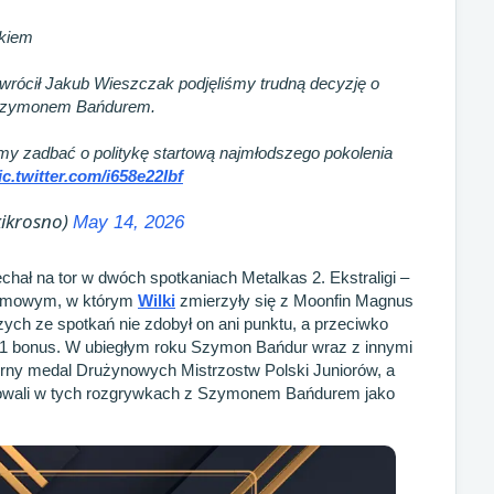
kiem
wrócił Jakub Wieszczak podjęliśmy trudną decyzję o
z Szymonem Bańdurem.
my zadbać o politykę startową najmłodszego pokolenia
ic.twitter.com/i658e22Ibf
kikrosno)
May 14, 2026
chał na tor w dwóch spotkaniach Metalkas 2. Ekstraligi –
omowym, w którym
Wilki
zmierzyły się z Moonfin Magnus
ch ze spotkań nie zdobył on ani punktu, a przeciwko
 1 bonus. W ubiegłym roku Szymon Bańdur wraz z innymi
brny medal Drużynowych Mistrzostw Polski Juniorów, a
mfowali w tych rozgrywkach z Szymonem Bańdurem jako