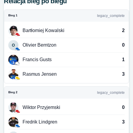
Relacja bieg po biegu
Bieg 1
legacy_complete
Bartłomiej Kowalski
2
Olivier Berntzon
0
O
Francis Gusts
1
Rasmus Jensen
3
Bieg 2
legacy_complete
Wiktor Przyjemski
0
Fredrik Lindgren
3