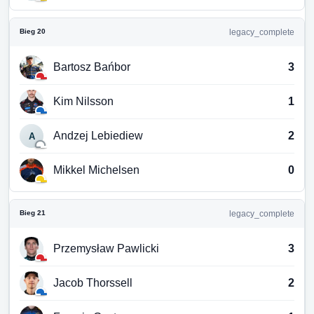
Bieg 20
legacy_complete
Bartosz Bańbor
3
Kim Nilsson
1
Andzej Lebiediew
2
A
Mikkel Michelsen
0
Bieg 21
legacy_complete
Przemysław Pawlicki
3
Jacob Thorssell
2