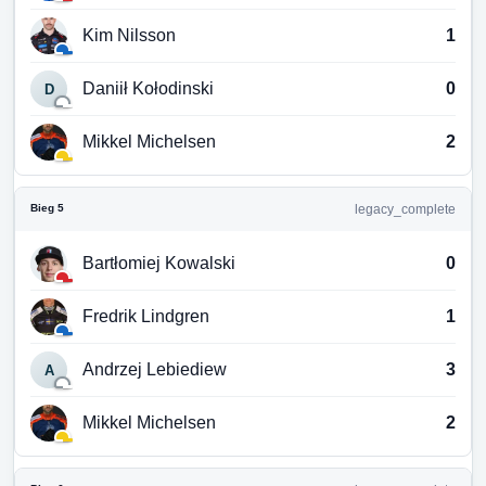
Kim Nilsson
1
Daniił Kołodinski
0
D
Mikkel Michelsen
2
Bieg 5
legacy_complete
Bartłomiej Kowalski
0
Fredrik Lindgren
1
Andrzej Lebiediew
3
A
Mikkel Michelsen
2