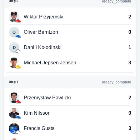
Bieg 6
legacy_complete
Wiktor Przyjemski
2
Oliver Berntzon
0
O
Daniił Kołodinski
1
D
Michael Jepsen Jensen
3
Bieg 7
legacy_complete
Przemysław Pawlicki
2
Kim Nilsson
0
Francis Gusts
3