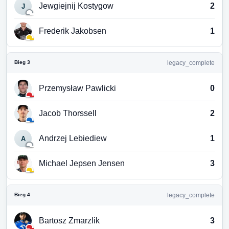
Jewgiejnij Kostygow
2
J
Frederik Jakobsen
1
Bieg 3
legacy_complete
Przemysław Pawlicki
0
Jacob Thorssell
2
Andrzej Lebiediew
1
A
Michael Jepsen Jensen
3
Bieg 4
legacy_complete
Bartosz Zmarzlik
3