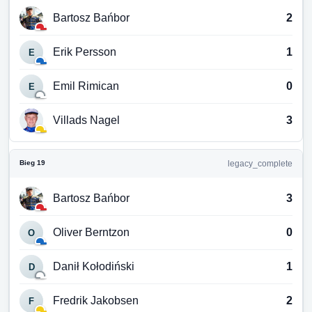
Bartosz Bańbor
2
Erik Persson
1
E
Emil Rimican
0
E
Villads Nagel
3
Bieg 19
legacy_complete
Bartosz Bańbor
3
Oliver Berntzon
0
O
Danił Kołodiński
1
D
Fredrik Jakobsen
2
F