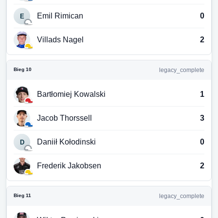
Emil Rimican
0
E
Villads Nagel
2
Bieg 10
legacy_complete
Bartłomiej Kowalski
1
Jacob Thorssell
3
Daniił Kołodinski
0
D
Frederik Jakobsen
2
Bieg 11
legacy_complete