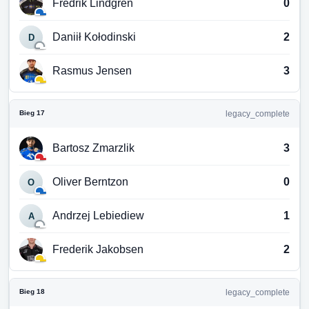
Fredrik Lindgren
0
Daniił Kołodinski
2
D
Rasmus Jensen
3
Bieg 17
legacy_complete
Bartosz Zmarzlik
3
Oliver Berntzon
0
O
Andrzej Lebiediew
1
A
Frederik Jakobsen
2
Bieg 18
legacy_complete