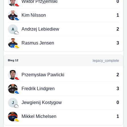
Wiktor Przyjemski
0
Kim Nilsson
1
Andrzej Lebiediew
2
A
Rasmus Jensen
3
Bieg 12
legacy_complete
Przemysław Pawlicki
2
Fredrik Lindgren
3
Jewgienij Kostygow
0
J
Mikkel Michelsen
1