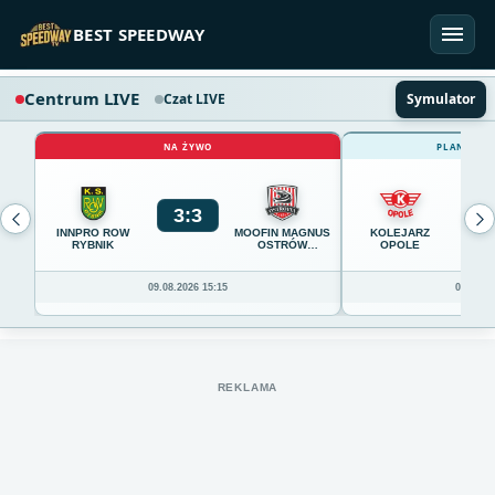
Przejdź do treści
BEST SPEEDWAY
Centrum LIVE
Czat LIVE
Symulator
NA ŻYWO
PLANOWAN
3
:
3
0
INNPRO ROW
MOOFIN MAGNUS
KOLEJARZ
RYBNIK
OSTRÓW
OPOLE
WIELKOPOLSKI
09.08.2026 15:15
09.08.20
REKLAMA