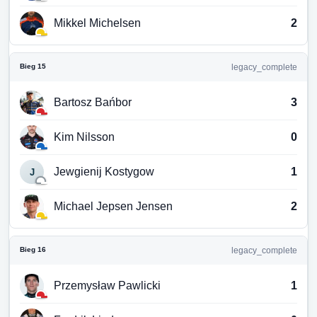
Mikkel Michelsen
2
Bieg 15
legacy_complete
Bartosz Bańbor
3
Kim Nilsson
0
Jewgienij Kostygow
1
J
Michael Jepsen Jensen
2
Bieg 16
legacy_complete
Przemysław Pawlicki
1