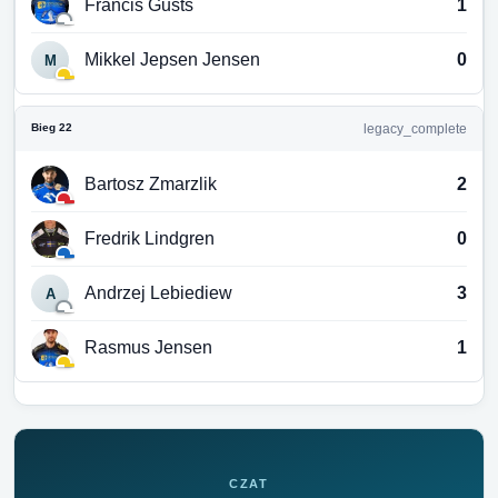
Francis Gusts
1
Mikkel Jepsen Jensen
0
M
Bieg 22
legacy_complete
Bartosz Zmarzlik
2
Fredrik Lindgren
0
Andrzej Lebiediew
3
A
Rasmus Jensen
1
CZAT