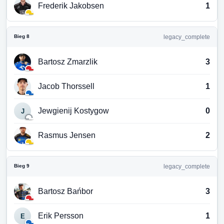
Frederik Jakobsen
1
Bieg 8
legacy_complete
Bartosz Zmarzlik
3
Jacob Thorssell
1
Jewgienij Kostygow
0
J
Rasmus Jensen
2
Bieg 9
legacy_complete
Bartosz Bańbor
3
Erik Persson
1
E