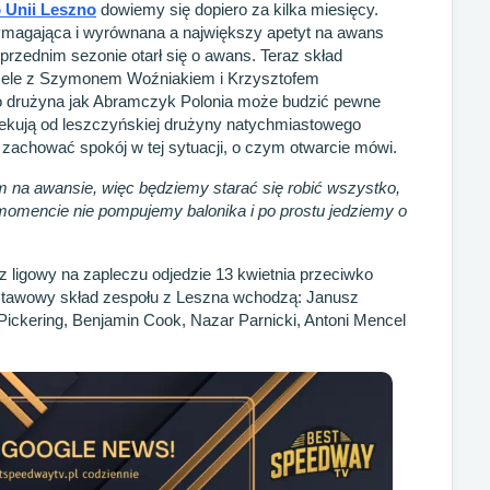
 Unii Leszno
dowiemy się dopiero za kilka miesięcy.
wymagająca i wyrównana a największy apetyt na awans
rzednim sezonie otarł się o awans. Teraz skład
 czele z Szymonem Woźniakiem i Krzysztofem
 drużyna jak Abramczyk Polonia może budzić pewne
ekują od leszczyńskiej drużyny natychmiastowego
 zachować spokój w tej sytuacji, o czym otwarcie mówi.
na awansie, więc będziemy starać się robić wszystko,
omencie nie pompujemy balonika i po prostu jedziemy o
 ligowy na zapleczu odjedzie 13 kwietnia przeciwko
dstawowy skład zespołu z Leszna wchodzą: Janusz
 Pickering, Benjamin Cook, Nazar Parnicki, Antoni Mencel