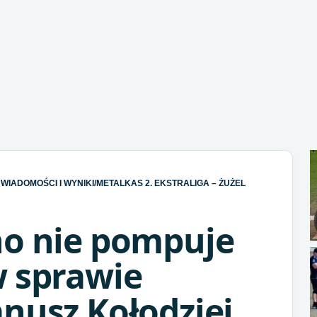
WIADOMOŚCI I WYNIKI
/
METALKAS 2. EKSTRALIGA – ŻUŻEL
no nie pompuje
w sprawie
nusz Kołodziej