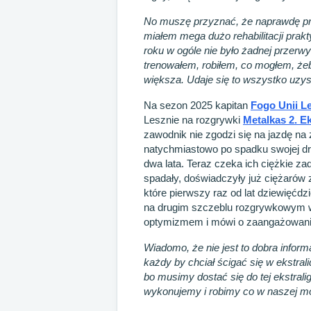
No muszę przyznać, że naprawdę przy
miałem mega dużo rehabilitacji pra
roku w ogóle nie było żadnej przer
trenowałem, robiłem, co mogłem, że
większa. Udaje się to wszystko uz
Na sezon 2025 kapitan
Fogo Unii L
Lesznie na rozgrywki
Metalkas 2. Ek
zawodnik nie zgodzi się na jazdę na
natychmiastowo po spadku swojej dr
dwa lata. Teraz czeka ich ciężkie za
spadały, doświadczyły już ciężarów 
które pierwszy raz od lat dziewięćd
na drugim szczeblu rozgrywkowym 
optymizmem i mówi o zaangażowaniu 
Wiadomo, że nie jest to dobra inform
każdy by chciał ścigać się w ekstral
bo musimy dostać się do tej ekstrali
wykonujemy i robimy co w naszej moc