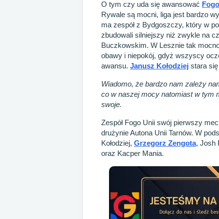
O tym czy uda się awansować
Fogo
Rywale są mocni, liga jest bardzo 
ma zespół z Bydgoszczy, który w pop
zbudowali silniejszy niż zwykle na
Buczkowskim. W Lesznie tak mocno
obawy i niepokój, gdyż wszyscy ocz
awansu.
Janusz Kołodziej
stara się
Wiadomo, że bardzo nam zależy nam 
co w naszej mocy natomiast w tym m
swoje.
Zespół Fogo Unii swój pierwszy mecz
drużynie Autona Unii Tarnów. W po
Kołodziej,
Grzegorz Zengota
, Josh
oraz Kacper Mania.