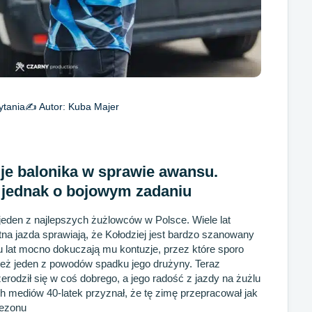
ytania
✍️ Autor:
Kuba Majer
je balonika w sprawie awansu.
 jednak o bojowym zadaniu
eden z najlepszych żużlowców w Polsce. Wiele lat
tna jazda sprawiają, że Kołodziej jest bardzo szanowany
ku lat mocno dokuczają mu kontuzje, przez które sporo
 też jeden z powodów spadku jego drużyny. Teraz
zerodził się w coś dobrego, a jego radość z jazdy na żużlu
 mediów 40-latek przyznał, że tę zimę przepracował jak
 sezonu