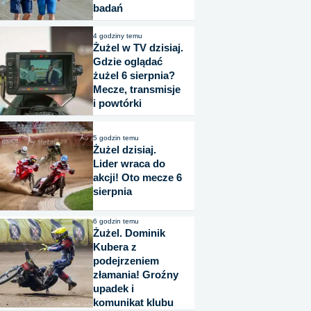
badań
4 godziny temu
Żużel w TV dzisiaj.
Gdzie oglądać
żużel 6 sierpnia?
Mecze, transmisje
i powtórki
5 godzin temu
Żużel dzisiaj.
Lider wraca do
akcji! Oto mecze 6
sierpnia
6 godzin temu
Żużel. Dominik
Kubera z
podejrzeniem
złamania! Groźny
upadek i
komunikat klubu