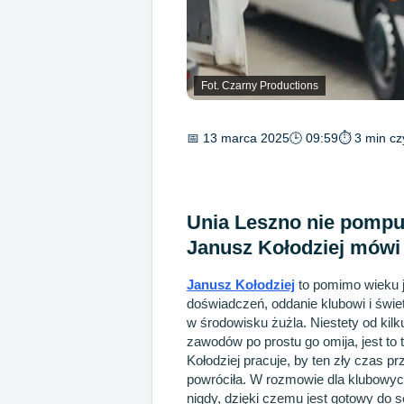
Fot. Czarny Productions
📅 13 marca 2025
🕒 09:59
⏱ 3 min cz
Unia Leszno nie pompu
Janusz Kołodziej mówi
Janusz Kołodziej
to pomimo wieku j
doświadczeń, oddanie klubowi i świe
w środowisku żużla. Niestety od kil
zawodów po prostu go omija, jest to
Kołodziej pracuje, by ten zły czas pr
powróciła. W rozmowie dla klubowych
nigdy, dzięki czemu jest gotowy do