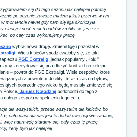
gotowałem się do tego sezonu jak najlepiej potrafię
ktycznie po sezonie zawsze miałem jakąś przerwę w tym
wy w momencie nawet gdy nam się liga skończyła
by elastyczność moich barków zrobiła się jeszcze
yskać, bo cały czas wykonujemy pracę.
eszno
wybrał nową drogę. Zmienił ligę i pozostał w
straligi
. Wielu kibiców spodziewałoby się, że taki
 zapleczu
PGE Ekstraligi
jednak popularny „Koldi”
użyny zdecydował się przedłużyć kontrakt na kolejne
danie – powrót do PGE Ekstraligi. Wiele zespołów, które
związanych z powrotem do elity. Teraz czas na byków,
ziesiątych poprzedniego wieku będą musiały zmierzyć się
w Polsce.
Janusz Kołodziej
podchodzi do tego z
całego zespołu w spełnieniu tego celu.
acja dla wszystkich, przede wszystkim dla kibiców, bo
idze, natomiast dla nas jest to dodatkowe bojowe zadanie,
gi, więc naprawdę staramy się, cały czas tę pracę
y, żeby było jak najlepiej