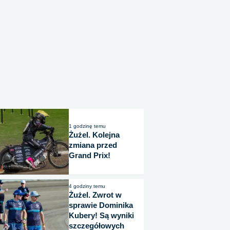
1 godzinę temu
Żużel. Kolejna
zmiana przed
Grand Prix!
4 godziny temu
Żużel. Zwrot w
sprawie Dominika
Kubery! Są wyniki
szczegółowych