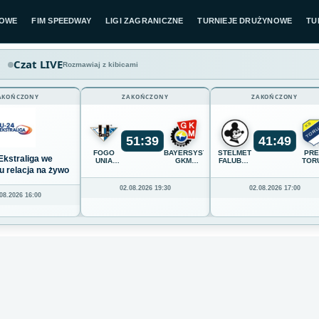
LOWE
FIM SPEEDWAY
LIGI ZAGRANICZNE
TURNIEJE DRUŻYNOWE
TU
Czat LIVE
Rozmawiaj z kibicami
AKOŃCZONY
ZAKOŃCZONY
ZAKOŃCZONY
51
:
39
41
:
49
FOGO
BAYERSYSTEM
STELMET
PR
Ekstraliga we
UNIA
GKM
FALUBAZ
TOR
LESZNO
GRUDZIĄDZ
ZIELONA
u relacja na żywo
GÓRA
02.08.2026 19:30
02.08.2026 17:00
08.2026 16:00