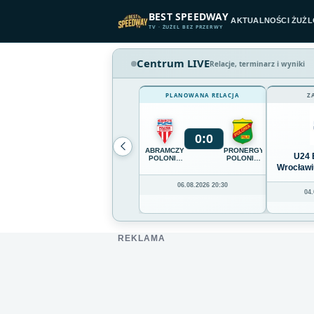
Przejdź do treści
BEST SPEEDWAY
AKTUALNOŚCI ŻUŻ
TV · ŻUŻEL BEZ PRZERWY
Centrum LIVE
Relacje, terminarz i wyniki
PLANOWANA RELACJA
Z
0
:
0
ABRAMCZYK
PRONERGY
U24 
POLONIA
POLONIA
BYDGOSZCZ
PIŁA
Wrocławi
06.08.2026 20:30
04.
REKLAMA