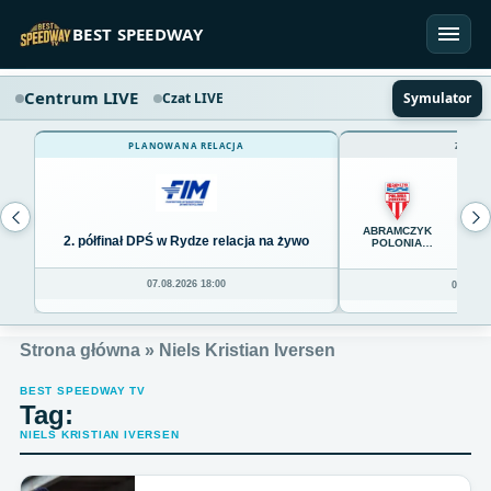
Przejdź do treści
BEST SPEEDWAY
Centrum LIVE
Czat LIVE
Symulator
PLANOWANA RELACJA
ZAKOŃ
65
ABRAMCZYK
2. półfinał DPŚ w Rydze relacja na żywo
POLONIA
BYDGOSZCZ
07.08.2026 18:00
06.08.20
Strona główna
»
Niels Kristian Iversen
BEST SPEEDWAY TV
Tag:
NIELS KRISTIAN IVERSEN