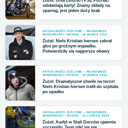
Żużel. Unia Leszno i PSŻ Poznań
odsłaniają karty! Znamy składy na
sparing, jest jeden duży brak
AKTUALNOŚCI ŻUŻLOWE – NAJNOWSZE
WIADOMOŚCI I WYNIKI · 16 MARCA 2026
Żużel. Niels Kristian Iversen zabrał
głos po groźnym wypadku.
Potwierdziły się najgorsze obawy
AKTUALNOŚCI ŻUŻLOWE – NAJNOWSZE
WIADOMOŚCI I WYNIKI · 15 MARCA 2026
Żużel. Dramatyczne chwile na torze!
Niels Kristian Iversen trafił do szpitala
po upadku
AKTUALNOŚCI ŻUŻLOWE – NAJNOWSZE
WIADOMOŚCI I WYNIKI · 15 LUTEGO 2026
Żużel. Audyt w Stali Gorzów ujawnia
szczegóły. Tego nikt się nie