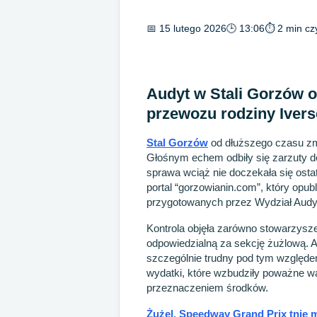
📅 15 lutego 2026
🕒 13:06
⏱ 2 min cz
Audyt w Stali Gorzów 
przewozu rodziny Ivers
Stal Gorzów
od dłuższego czasu zm
Głośnym echem odbiły się zarzuty do
sprawa wciąż nie doczekała się osta
portal “gorzowianin.com”, który opu
przygotowanych przez Wydział Aud
Kontrola objęła zarówno stowarzysze
odpowiedzialną za sekcję żużlową. 
szczególnie trudny pod tym względe
wydatki, które wzbudziły poważne wą
przeznaczeniem środków.
Żużel. Speedway Grand Prix tnie 