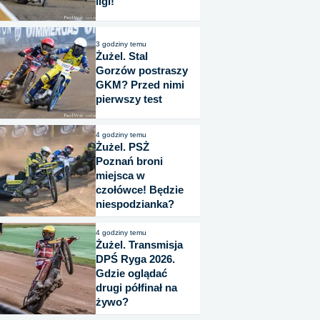
ligi!
3 godziny temu
Żużel. Stal
Gorzów postraszy
GKM? Przed nimi
pierwszy test
4 godziny temu
Żużel. PSŻ
Poznań broni
miejsca w
czołówce! Będzie
niespodzianka?
4 godziny temu
Żużel. Transmisja
DPŚ Ryga 2026.
Gdzie oglądać
drugi półfinał na
żywo?