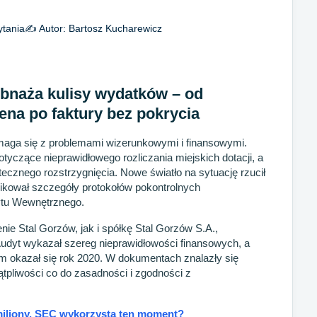
ytania
✍️ Autor:
Bartosz Kucharewicz
obnaża kulisy wydatków – od
ena po faktury bez pokrycia
aga się z problemami wizerunkowymi i finansowymi.
tyczące nieprawidłowego rozliczania miejskich dotacji, a
tecznego rozstrzygnięcia. Nowe światło na sytuację rzucił
blikował szczegóły protokołów pokontrolnych
ytu Wewnętrznego.
nie Stal Gorzów, jak i spółkę Stal Gorzów S.A.,
Audyt wykazał szereg nieprawidłowości finansowych, a
m okazał się rok 2020. W dokumentach znalazły się
tpliwości co do zasadności i zgodności z
miliony. SEC wykorzysta ten moment?