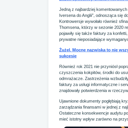
Jedną z najbardziej komentowanych p
Iversena do Anglii”, odnosząca się d
Kontrowersje wywołało również sfin
Thomsena, którzy w sezonie 2020 re
pojawiły się także faktury za konfett
prywatne nieposiadające wymaganych
Żużel. Mocne nazwiska to nie wsz
sukcesie
Również rok 2021 nie przyniósł popr
czyszczenia kokpitów, środki do us
odmrażacze. Zastrzeżenia wzbudziły 
faktury za usługi informatyczne i se
znajdowały potwierdzenia w rzeczyw
Ujawnione dokumenty pogłębiają kryz
zarządzania finansami w jednej z na
Ostateczne konsekwencje audytu poz
mieć istotny wpływ zarówno na przys