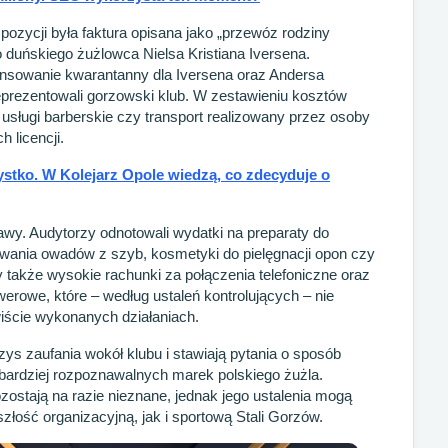
ozycji była faktura opisana jako „przewóz rodziny
o duńskiego żużlowca Nielsa Kristiana Iversena.
ansowanie kwarantanny dla Iversena oraz Andersa
prezentowali gorzowski klub. W zestawieniu kosztów
i, usługi barberskie czy transport realizowany przez osoby
 licencji.
ystko. W Kolejarz Opole wiedzą, co zdecyduje o
awy. Audytorzy odnotowali wydatki na preparaty do
uwania owadów z szyb, kosmetyki do pielęgnacji opon czy
także wysokie rachunki za połączenia telefoniczne oraz
rwerowe, które – według ustaleń kontrolujących – nie
iście wykonanych działaniach.
ys zaufania wokół klubu i stawiają pytania o sposób
jbardziej rozpoznawalnych marek polskiego żużla.
ostają na razie nieznane, jednak jego ustalenia mogą
złość organizacyjną, jak i sportową Stali Gorzów.