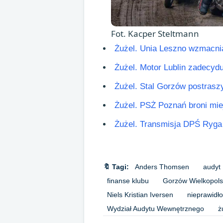
Fot. Kacper Steltmann
Żużel. Unia Leszno wzmacnia 
Żużel. Motor Lublin zadecydu
Żużel. Stal Gorzów postrasz
Żużel. PSŻ Poznań broni mie
Żużel. Transmisja DPŚ Ryga 
🔖 Tagi:
Anders Thomsen
audyt
finanse klubu
Gorzów Wielkopols
Niels Kristian Iversen
nieprawidł
Wydział Audytu Wewnętrznego
ż