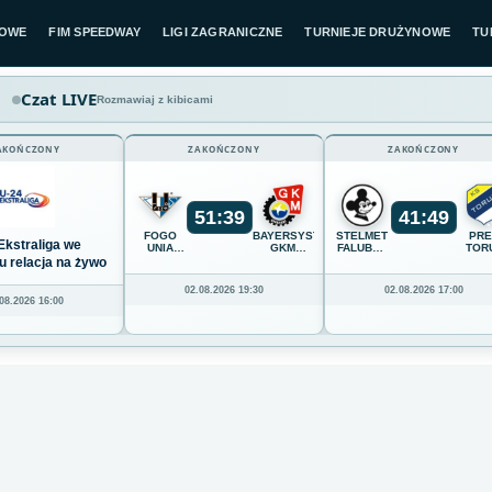
LOWE
FIM SPEEDWAY
LIGI ZAGRANICZNE
TURNIEJE DRUŻYNOWE
TU
Czat LIVE
Rozmawiaj z kibicami
AKOŃCZONY
ZAKOŃCZONY
ZAKOŃCZONY
51
:
39
41
:
49
FOGO
BAYERSYSTEM
STELMET
PR
Ekstraliga we
UNIA
GKM
FALUBAZ
TOR
LESZNO
GRUDZIĄDZ
ZIELONA
u relacja na żywo
GÓRA
02.08.2026 19:30
02.08.2026 17:00
08.2026 16:00