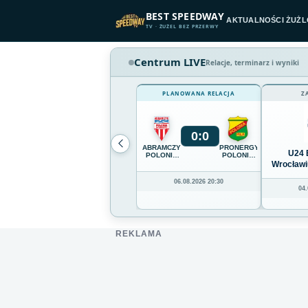
Przejdź do treści
BEST SPEEDWAY
AKTUALNOŚCI ŻUŻ
TV · ŻUŻEL BEZ PRZERWY
Centrum LIVE
Relacje, terminarz i wyniki
PLANOWANA RELACJA
Z
0
:
0
ABRAMCZYK
PRONERGY
U24 
POLONIA
POLONIA
BYDGOSZCZ
PIŁA
Wrocławi
06.08.2026 20:30
04.
REKLAMA