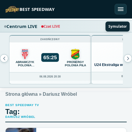
Przejdź do treści
BEST SPEEDWAY
Centrum LIVE
Czat LIVE
Symulator
ZAKOŃCZONY
ZAKOŃ
65
:
25
ABRAMCZYK
PRONERGY
U24 Ekstraliga we Wro
POLONIA
POLONIA PIŁA
BYDGOSZCZ
04.08.20
06.08.2026 20:30
Strona główna
»
Dariusz Wróbel
BEST SPEEDWAY TV
Tag:
DARIUSZ WRÓBEL