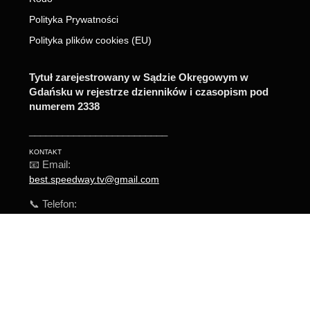
Polityka Prywatności
Polityka plików cookies (EU)
Tytuł zarejestrowany w Sądzie Okręgowym w
Gdańsku w rejestrze dzienników i czasopism pod
numerem 2338
_________________________
KONTAKT
📧 Email:
best.speedway.tv@gmail.com
📞 Telefon:
+48 571 242 003
© 2026 Best Speedway TV. Wszelkie prawa zastrzeżone.