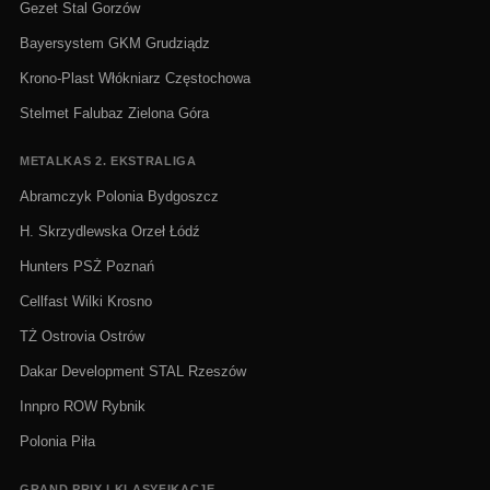
Gezet Stal Gorzów
Bayersystem GKM Grudziądz
Krono-Plast Włókniarz Częstochowa
Stelmet Falubaz Zielona Góra
METALKAS 2. EKSTRALIGA
Abramczyk Polonia Bydgoszcz
H. Skrzydlewska Orzeł Łódź
Hunters PSŻ Poznań
Cellfast Wilki Krosno
TŻ Ostrovia Ostrów
Dakar Development STAL Rzeszów
Innpro ROW Rybnik
Polonia Piła
GRAND PRIX I KLASYFIKACJE