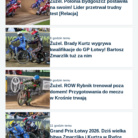
Żużel. Polonia Bydgoszcz postawiła
na swoim! Lider przetrwał trudny
test [Relacja]
6 godzin temu
Żużel. Brady Kurtz wygrywa
kwalifikacje do GP Łotwy! Bartosz
Zmarzlik tuż za nim
9 godzin temu
Żużel. ROW Rybnik trenował poza
domem! Przygotowania do meczu
w Krośnie trwają
11 godzin temu
Grand Prix Łotwy 2026. Dziś wielka
bitwa Zmarzlika i Kurtza w Rydze