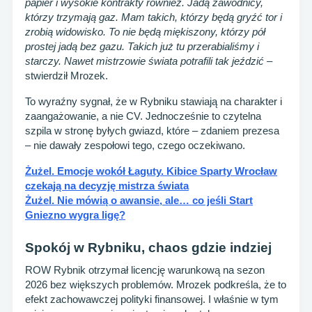
papier i wysokie kontrakty również. Jadą zawodnicy,
którzy trzymają gaz. Mam takich, którzy będą gryźć tor i
zrobią widowisko. To nie będą miękiszony, którzy pół
prostej jadą bez gazu. Takich już tu przerabialiśmy i
starczy. Nawet mistrzowie świata potrafili tak jeździć
–
stwierdził Mrozek.
To wyraźny sygnał, że w Rybniku stawiają na charakter i
zaangażowanie, a nie CV. Jednocześnie to czytelna
szpila w stronę byłych gwiazd, które – zdaniem prezesa
– nie dawały zespołowi tego, czego oczekiwano.
Żużel. Emocje wokół Łaguty. Kibice Sparty Wrocław
czekają na decyzję mistrza świata
Żużel. Nie mówią o awansie, ale… co jeśli Start
Gniezno wygra ligę?
Spokój w Rybniku, chaos gdzie indziej
ROW Rybnik otrzymał licencję warunkową na sezon
2026 bez większych problemów. Mrozek podkreśla, że to
efekt zachowawczej polityki finansowej. I właśnie w tym