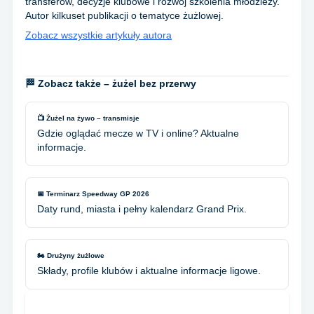
transferów, decyzje klubowe i rozwój szkolenia młodzieży.
Autor kilkuset publikacji o tematyce żużlowej.
Zobacz wszystkie artykuły autora
🏁 Zobacz także – żużel bez przerwy
📺 Żużel na żywo – transmisje
Gdzie oglądać mecze w TV i online? Aktualne
informacje.
📅 Terminarz Speedway GP 2026
Daty rund, miasta i pełny kalendarz Grand Prix.
🏍️ Drużyny żużlowe
Składy, profile klubów i aktualne informacje ligowe.