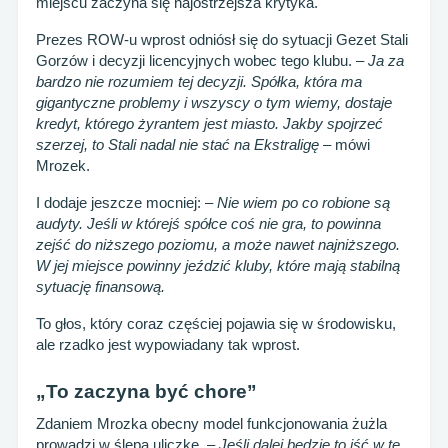
miejscu zaczyna się najostrzejsza krytyka.
Prezes ROW-u wprost odniósł się do sytuacji Gezet Stali
Gorzów i decyzji licencyjnych wobec tego klubu. –
Ja za
bardzo nie rozumiem tej decyzji. Spółka, która ma
gigantyczne problemy i wszyscy o tym wiemy, dostaje
kredyt, którego żyrantem jest miasto. Jakby spojrzeć
szerzej, to Stali nadal nie stać na Ekstraligę
– mówi
Mrozek.
I dodaje jeszcze mocniej: –
Nie wiem po co robione są
audyty. Jeśli w którejś spółce coś nie gra, to powinna
zejść do niższego poziomu, a może nawet najniższego.
W jej miejsce powinny jeździć kluby, które mają stabilną
sytuację finansową.
To głos, który coraz częściej pojawia się w środowisku,
ale rzadko jest wypowiadany tak wprost.
„To zaczyna być chore”
Zdaniem Mrozka obecny model funkcjonowania żużla
prowadzi w ślepą uliczkę. –
Jeśli dalej będzie to iść w tę