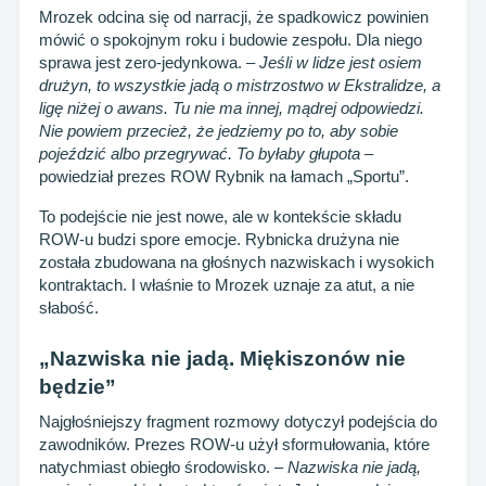
Mrozek odcina się od narracji, że spadkowicz powinien
mówić o spokojnym roku i budowie zespołu. Dla niego
sprawa jest zero-jedynkowa. –
Jeśli w lidze jest osiem
drużyn, to wszystkie jadą o mistrzostwo w Ekstralidze, a
ligę niżej o awans. Tu nie ma innej, mądrej odpowiedzi.
Nie powiem przecież, że jedziemy po to, aby sobie
pojeździć albo przegrywać. To byłaby głupota
–
powiedział prezes ROW Rybnik na łamach „Sportu”.
To podejście nie jest nowe, ale w kontekście składu
ROW-u budzi spore emocje. Rybnicka drużyna nie
została zbudowana na głośnych nazwiskach i wysokich
kontraktach. I właśnie to Mrozek uznaje za atut, a nie
słabość.
„Nazwiska nie jadą. Miękiszonów nie
będzie”
Najgłośniejszy fragment rozmowy dotyczył podejścia do
zawodników. Prezes ROW-u użył sformułowania, które
natychmiast obiegło środowisko. –
Nazwiska nie jadą,