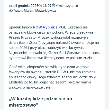
📅 14 grudnia 2025
🕒 16:07
⏱ 4 min czytania
✍️ Autor:
Marcin Mazurkiewicz
Spadek Innpro
ROW Rybnik
z PGE Ekstraligi nie
oznacza w klubie ciszy ani pokory. Wręcz przeciwnie.
Prezes Krzysztof Mrozek wykorzystał rozmowę z
dziennikiem „Sport”, by jasno nakreślić swoje ambicje na
sezon 2026 i przy okazji uderzyć w kilku rywali.
Najmocniej oberwało się Gezet Stali Gorzów oraz całemu
systemowi finansowo-licencyjnemu w polskim żużlu.
Choć wielu ekspertów nie widzi rybniczan w gronie
faworytów do awansu, sternik ROW-u nie ma zamiaru
spuszczać głowy. Jego zdaniem zespół nie jedzie do 2.
Ekstraligi po to, by „odjechać sezon”, lecz by realnie
walczyć o najwyższe cele.
„W każdej lidze jedzie się po
mistrzostwo”