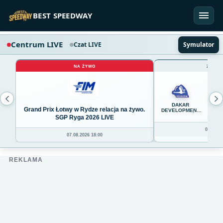
Przejdź do treści
BEST SPEEDWAY
Centrum LIVE
Czat LIVE
Symulator
NA ŻYWO
ZAKOŃ
45
DAKAR
Grand Prix Łotwy w Rydze relacja na żywo.
DEVELOPMENT
STAL RZESZÓW
SGP Ryga 2026 LIVE
08.08.20
07.08.2026 18:00
REKLAMA