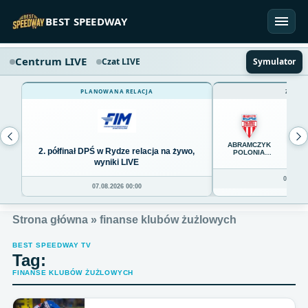
Przejdź do treści
BEST SPEEDWAY
Centrum LIVE
Czat LIVE
Symulator
PLANOWANA RELACJA
ZAKOŃ
65
ABRAMCZYK
2. półfinał DPŚ w Rydze relacja na żywo,
POLONIA
BYDGOSZCZ
wyniki LIVE
06.08.20
07.08.2026 00:00
Strona główna
»
finanse klubów żużlowych
BEST SPEEDWAY TV
Tag:
FINANSE KLUBÓW ŻUŻLOWYCH