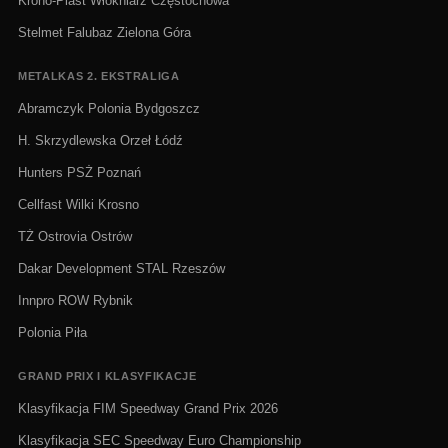
Krono-Plast Włókniarz Częstochowa
Stelmet Falubaz Zielona Góra
METALKAS 2. EKSTRALIGA
Abramczyk Polonia Bydgoszcz
H. Skrzydlewska Orzeł Łódź
Hunters PSŻ Poznań
Cellfast Wilki Krosno
TŻ Ostrovia Ostrów
Dakar Development STAL Rzeszów
Innpro ROW Rybnik
Polonia Piła
GRAND PRIX I KLASYFIKACJE
Klasyfikacja FIM Speedway Grand Prix 2026
Klasyfikacja SEC Speedway Euro Championship