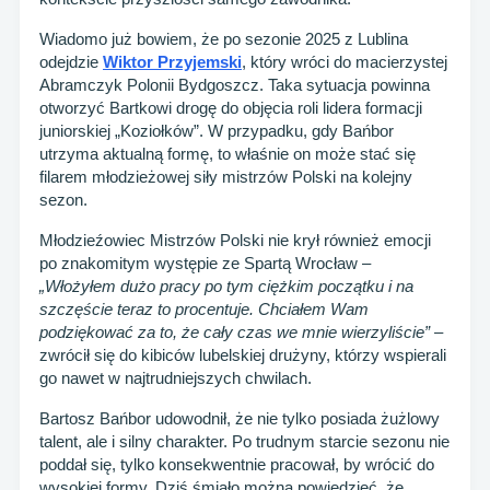
Wiadomo już bowiem, że po sezonie 2025 z Lublina
odejdzie
Wiktor Przyjemski
, który wróci do macierzystej
Abramczyk Polonii Bydgoszcz. Taka sytuacja powinna
otworzyć Bartkowi drogę do objęcia roli lidera formacji
juniorskiej „Koziołków”. W przypadku, gdy Bańbor
utrzyma aktualną formę, to właśnie on może stać się
filarem młodzieżowej siły mistrzów Polski na kolejny
sezon.
Młodzieźowiec Mistrzów Polski nie krył również emocji
po znakomitym występie ze Spartą Wrocław –
„Włożyłem dużo pracy po tym ciężkim początku i na
szczęście teraz to procentuje. Chciałem Wam
podziękować za to, że cały czas we mnie wierzyliście”
–
zwrócił się do kibiców lubelskiej drużyny, którzy wspierali
go nawet w najtrudniejszych chwilach.
Bartosz Bańbor udowodnił, że nie tylko posiada żużlowy
talent, ale i silny charakter. Po trudnym starcie sezonu nie
poddał się, tylko konsekwentnie pracował, by wrócić do
wysokiej formy. Dziś śmiało można powiedzieć, że