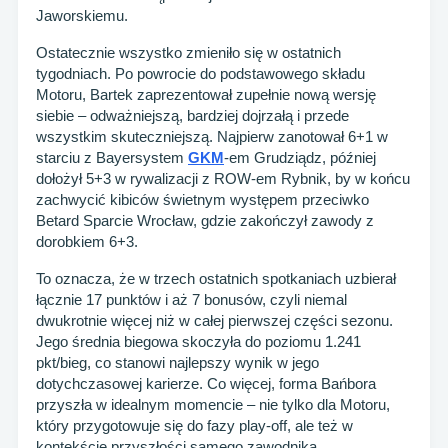
Jaworskiemu.
Ostatecznie wszystko zmieniło się w ostatnich
tygodniach. Po powrocie do podstawowego składu
Motoru, Bartek zaprezentował zupełnie nową wersję
siebie – odważniejszą, bardziej dojrzałą i przede
wszystkim skuteczniejszą. Najpierw zanotował 6+1 w
starciu z Bayersystem
GKM
-em Grudziądz, później
dołożył 5+3 w rywalizacji z ROW-em Rybnik, by w końcu
zachwycić kibiców świetnym występem przeciwko
Betard Sparcie Wrocław, gdzie zakończył zawody z
dorobkiem 6+3.
To oznacza, że w trzech ostatnich spotkaniach uzbierał
łącznie 17 punktów i aż 7 bonusów, czyli niemal
dwukrotnie więcej niż w całej pierwszej części sezonu.
Jego średnia biegowa skoczyła do poziomu 1.241
pkt/bieg, co stanowi najlepszy wynik w jego
dotychczasowej karierze. Co więcej, forma Bańbora
przyszła w idealnym momencie – nie tylko dla Motoru,
który przygotowuje się do fazy play-off, ale też w
kontekście przyszłości samego zawodnika.