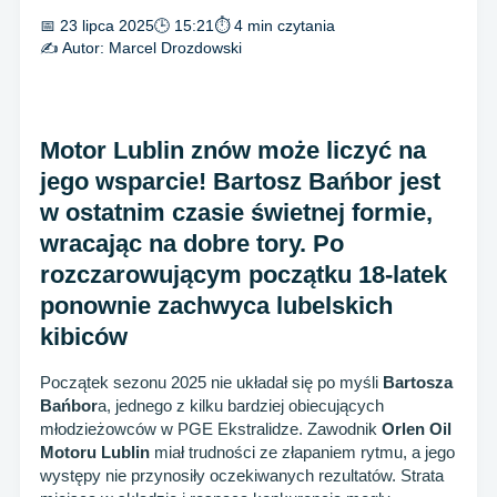
📅 23 lipca 2025
🕒 15:21
⏱ 4 min czytania
✍️ Autor:
Marcel Drozdowski
Motor Lublin znów może liczyć na
jego wsparcie! Bartosz Bańbor jest
w ostatnim czasie świetnej formie,
wracając na dobre tory. Po
rozczarowującym początku 18-latek
ponownie zachwyca lubelskich
kibiców
Początek sezonu 2025 nie układał się po myśli
Bartosza
Bańbor
a, jednego z kilku bardziej obiecujących
młodzieżowców w PGE Ekstralidze. Zawodnik
Orlen Oil
Motoru Lublin
miał trudności ze złapaniem rytmu, a jego
występy nie przynosiły oczekiwanych rezultatów. Strata