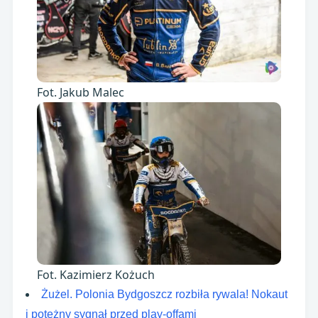
Fot. Jakub Malec
Fot. Kazimierz Kożuch
Żużel. Polonia Bydgoszcz rozbiła rywala! Nokaut
i potężny sygnał przed play-offami