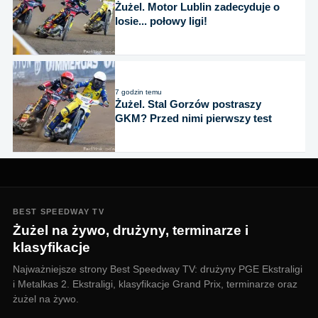
Żużel. Motor Lublin zadecyduje o
losie... połowy ligi!
7 godzin temu
Żużel. Stal Gorzów postraszy
GKM? Przed nimi pierwszy test
BEST SPEEDWAY TV
Żużel na żywo, drużyny, terminarze i
klasyfikacje
Najważniejsze strony Best Speedway TV: drużyny PGE Ekstraligi
i Metalkas 2. Ekstraligi, klasyfikacje Grand Prix, terminarze oraz
żużel na żywo.