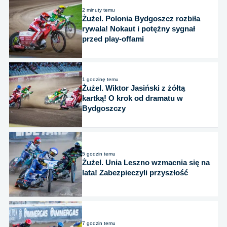
2 minuty temu
Żużel. Polonia Bydgoszcz rozbiła
rywala! Nokaut i potężny sygnał
przed play-offami
1 godzinę temu
Żużel. Wiktor Jasiński z żółtą
kartką! O krok od dramatu w
Bydgoszczy
5 godzin temu
Żużel. Unia Leszno wzmacnia się na
lata! Zabezpieczyli przyszłość
7 godzin temu