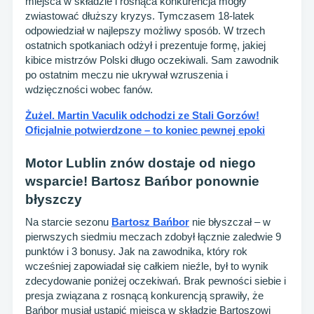
miejsca w składzie i rosnąca konkurencja mogły
zwiastować dłuższy kryzys. Tymczasem 18-latek
odpowiedział w najlepszy możliwy sposób. W trzech
ostatnich spotkaniach odżył i prezentuje formę, jakiej
kibice mistrzów Polski długo oczekiwali. Sam zawodnik
po ostatnim meczu nie ukrywał wzruszenia i
wdzięczności wobec fanów.
Żużel. Martin Vaculik odchodzi ze Stali Gorzów!
Oficjalnie potwierdzone – to koniec pewnej epoki
Motor Lublin znów dostaje od niego
wsparcie! Bartosz Bańbor ponownie
błyszczy
Na starcie sezonu
Bartosz Bańbor
nie błyszczał – w
pierwszych siedmiu meczach zdobył łącznie zaledwie 9
punktów i 3 bonusy. Jak na zawodnika, który rok
wcześniej zapowiadał się całkiem nieźle, był to wynik
zdecydowanie poniżej oczekiwań. Brak pewności siebie i
presja związana z rosnącą konkurencją sprawiły, że
Bańbor musiał ustąpić miejsca w składzie Bartoszowi