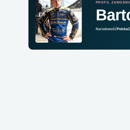
PROFIL ZAWODN
Bart
Narodowość
Polska
D