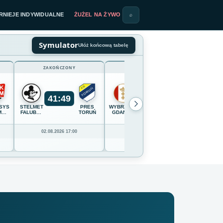
RNIEJE INDYWIDUALNE
ŻUŻEL NA ŻYWO
⌕
Symulator
Ułóż końcową tabelę
ZAKOŃCZONY
ZAKOŃCZONY
41
:
49
54
:
36
SYSTEM
STELMET
PRES
WYBRZEŻE
OPTIBET
CELLFAS
M
FALUBAZ
TORUŃ
GDAŃSK
LOKOMOTIV
WILKI
IĄDZ
ZIELONA
DAUGAVPILS
KROSN
GÓRA
02.08.2026 17:00
02.08.2026 16:00