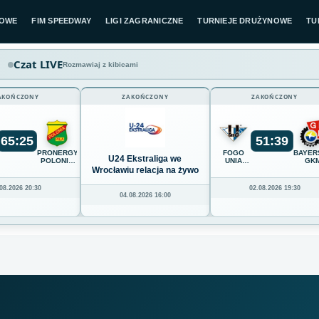
LOWE
FIM SPEEDWAY
LIGI ZAGRANICZNE
TURNIEJE DRUŻYNOWE
TU
Czat LIVE
Rozmawiaj z kibicami
AKOŃCZONY
ZAKOŃCZONY
ZAKOŃCZONY
65
:
25
51
:
39
K
PRONERGY
FOGO
BAYER
U24 Ekstraliga we
POLONIA
UNIA
GK
Z
PIŁA
LESZNO
GRUDZ
Wrocławiu relacja na żywo
08.2026 20:30
02.08.2026 19:30
04.08.2026 16:00