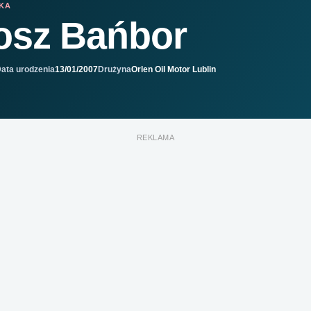
IKA
osz Bańbor
ata urodzenia
13/01/2007
Drużyna
Orlen Oil Motor Lublin
REKLAMA