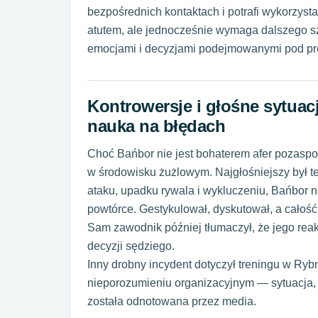
bezpośrednich kontaktach i potrafi wykorzys
atutem, ale jednocześnie wymaga dalszego sz
emocjami i decyzjami podejmowanymi pod pr
Kontrowersje i głośne sytuacj
nauka na błędach
Choć Bańbor nie jest bohaterem afer pozaspo
w środowisku żużlowym. Najgłośniejszy był t
ataku, upadku rywala i wykluczeniu, Bańbor n
powtórce.
Gestykulował, dyskutował, a całość
Sam zawodnik później tłumaczył, że jego reakc
decyzji sędziego.
Inny drobny incydent dotyczył treningu w Ryb
nieporozumieniu organizacyjnym — sytuacja, k
została odnotowana przez media.