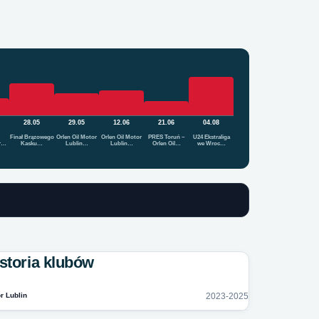
28.05
29.05
12.06
21.06
04.08
Finał Brązowego
Orlen Oil Motor
Orlen Oil Motor
PRES Toruń –
U24 Ekstraliga
r…
Kasku…
Lublin…
Lublin…
Orlen Oil…
we Wroc…
storia klubów
r Lublin
2023-2025