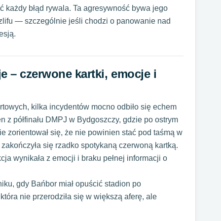
tać każdy błąd rywala. Ta agresywność bywa jego
lifu — szczególnie jeśli chodzi o panowanie nad
esją.
e – czerwone kartki, emocje i
rtowych, kilka incydentów mocno odbiło się echem
en z półfinału DMPJ w Bydgoszczy, gdzie po ostrym
ie zorientował się, że nie powinien stać pod taśmą w
 zakończyła się rzadko spotykaną czerwoną kartką.
ja wynikała z emocji i braku pełnej informacji o
niku, gdy Bańbor miał opuścić stadion po
tóra nie przerodziła się w większą aferę, ale