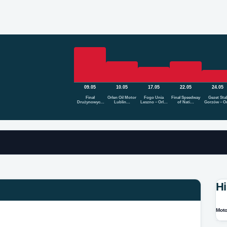
09.05
10.05
17.05
22.05
24.05
Finał
Orlen Oil Motor
Fogo Unia
Finał Speedway
Gezet Stal
Drużynowych
Lublin…
Leszno – Orl…
of Nati…
Gorzów – O
Mist…
Hi
Moto