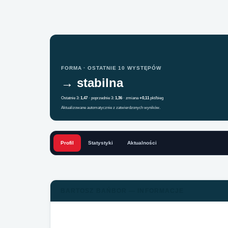
FORMA · OSTATNIE 10 WYSTĘPÓW
→ stabilna
Ostatnie 3:
1,47
· poprzednie 3:
1,36
· zmiana
+0,11
pkt/bieg
Aktualizowane automatycznie z zatwierdzonych wyników.
Profil
Statystyki
Aktualności
BARTOSZ BAŃBOR — INFORMACJE