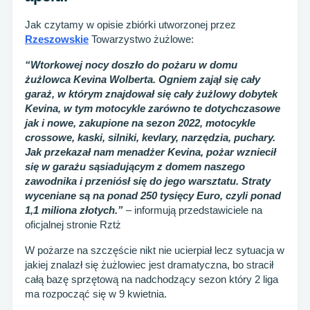
Jak czytamy w opisie zbiórki utworzonej przez
Rzeszowskie
Towarzystwo żużlowe:
“Wtorkowej nocy doszło do pożaru w domu
żużlowca Kevina Wolberta. Ogniem zajął się cały
garaż, w którym znajdował się cały żużlowy dobytek
Kevina, w tym motocykle zarówno te dotychczasowe
jak i nowe, zakupione na sezon 2022, motocykle
crossowe, kaski, silniki, kevlary, narzędzia, puchary.
Jak przekazał nam menadżer Kevina, pożar wzniecił
się w garażu sąsiadującym z domem naszego
zawodnika i przeniósł się do jego warsztatu. Straty
wyceniane są na ponad 250 tysięcy Euro, czyli ponad
1,1 miliona złotych.”
– informują przedstawiciele na
oficjalnej stronie Rztż
W pożarze na szczęście nikt nie ucierpiał lecz sytuacja w
jakiej znalazł się żużlowiec jest dramatyczna, bo stracił
całą bazę sprzętową na nadchodzący sezon który 2 liga
ma rozpocząć się w 9 kwietnia.