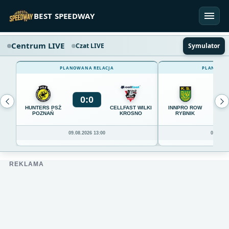
Przejdź do treści
BEST SPEEDWAY
Centrum LIVE
Czat LIVE
Symulator
PLANOWANA RELACJA
PLANOWAN
0
:
0
0
HUNTERS PSŻ
CELLFAST WILKI
INNPRO ROW
POZNAŃ
KROSNO
RYBNIK
09.08.2026 13:00
09.08.20
REKLAMA