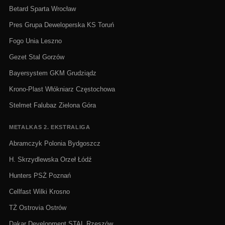
Betard Sparta Wrocław
Pres Grupa Deweloperska KS Toruń
Fogo Unia Leszno
Gezet Stal Gorzów
Bayersystem GKM Grudziądz
Krono-Plast Włókniarz Częstochowa
Stelmet Falubaz Zielona Góra
METALKAS 2. EKSTRALIGA
Abramczyk Polonia Bydgoszcz
H. Skrzydlewska Orzeł Łódź
Hunters PSŻ Poznań
Cellfast Wilki Krosno
TŻ Ostrovia Ostrów
Dakar Development STAL Rzeszów