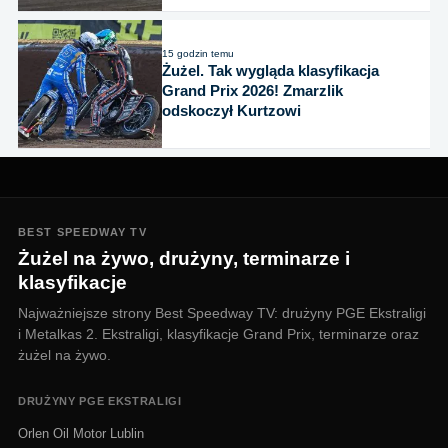
15 godzin temu
Żużel. Tak wygląda klasyfikacja
Grand Prix 2026! Zmarzlik
odskoczył Kurtzowi
BEST SPEEDWAY TV
Żużel na żywo, drużyny, terminarze i
klasyfikacje
Najważniejsze strony Best Speedway TV: drużyny PGE Ekstraligi
i Metalkas 2. Ekstraligi, klasyfikacje Grand Prix, terminarze oraz
żużel na żywo.
DRUŻYNY PGE EKSTRALIGI
Orlen Oil Motor Lublin