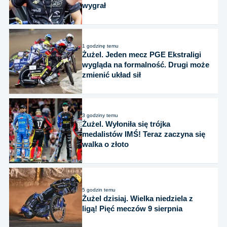
wygrał
1 godzinę temu
Żużel. Jeden mecz PGE Ekstraligi
wygląda na formalność. Drugi może
zmienić układ sił
3 godziny temu
Żużel. Wyłoniła się trójka
medalistów IMŚ! Teraz zaczyna się
walka o złoto
5 godzin temu
Żużel dzisiaj. Wielka niedziela z
ligą! Pięć meczów 9 sierpnia