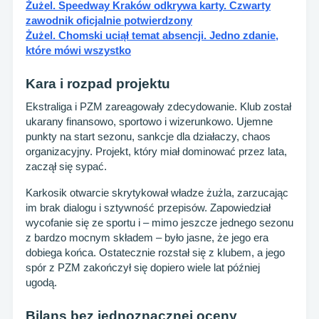
Żużel. Speedway Kraków odkrywa karty. Czwarty
zawodnik oficjalnie potwierdzony
Żużel. Chomski uciął temat absencji. Jedno zdanie,
które mówi wszystko
Kara i rozpad projektu
Ekstraliga i PZM zareagowały zdecydowanie. Klub został
ukarany finansowo, sportowo i wizerunkowo. Ujemne
punkty na start sezonu, sankcje dla działaczy, chaos
organizacyjny. Projekt, który miał dominować przez lata,
zaczął się sypać.
Karkosik otwarcie skrytykował władze żużla, zarzucając
im brak dialogu i sztywność przepisów. Zapowiedział
wycofanie się ze sportu i – mimo jeszcze jednego sezonu
z bardzo mocnym składem – było jasne, że jego era
dobiega końca. Ostatecznie rozstał się z klubem, a jego
spór z PZM zakończył się dopiero wiele lat później
ugodą.
Bilans bez jednoznacznej oceny