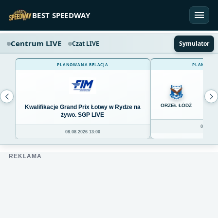
Przejdź do treści
BEST SPEEDWAY
Centrum LIVE
Czat LIVE
Symulator
PLANOWANA RELACJA
PLANOWAN
0
ORZEŁ ŁÓDŹ
Kwalifikacje Grand Prix Łotwy w Rydze na
żywo. SGP LIVE
08.08.20
08.08.2026 13:00
REKLAMA