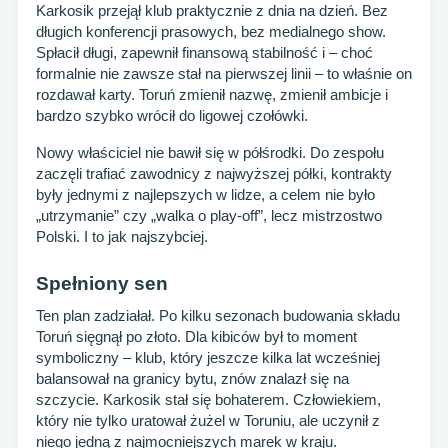
Karkosik przejął klub praktycznie z dnia na dzień. Bez
długich konferencji prasowych, bez medialnego show.
Spłacił długi, zapewnił finansową stabilność i – choć
formalnie nie zawsze stał na pierwszej linii – to właśnie on
rozdawał karty. Toruń zmienił nazwę, zmienił ambicje i
bardzo szybko wrócił do ligowej czołówki.
Nowy właściciel nie bawił się w półśrodki. Do zespołu
zaczęli trafiać zawodnicy z najwyższej półki, kontrakty
były jednymi z najlepszych w lidze, a celem nie było
„utrzymanie” czy „walka o play-off”, lecz mistrzostwo
Polski. I to jak najszybciej.
Spełniony sen
Ten plan zadziałał. Po kilku sezonach budowania składu
Toruń sięgnął po złoto. Dla kibiców był to moment
symboliczny – klub, który jeszcze kilka lat wcześniej
balansował na granicy bytu, znów znalazł się na
szczycie. Karkosik stał się bohaterem. Człowiekiem,
który nie tylko uratował żużel w Toruniu, ale uczynił z
niego jedną z najmocniejszych marek w kraju.