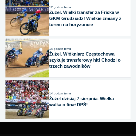
12 godzin temu
Żużel. Wielki transfer za Fricka w
GKM Grudziadz! Wielkie zmiany z
torem na horyzoncie
14 godzin temu
Żużel. Włókniarz Częstochowa
szykuje transferowy hit! Chodzi o
trzech zawodników
14 godzin temu
Żużel dzisiaj 7 sierpnia. Wielka
walka o finał DPŚ!