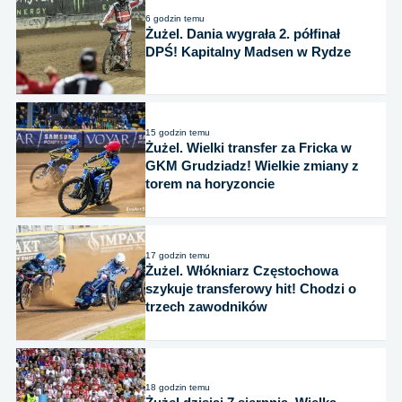
6 godzin temu
Żużel. Dania wygrała 2. półfinał
DPŚ! Kapitalny Madsen w Rydze
15 godzin temu
Żużel. Wielki transfer za Fricka w
GKM Grudziadz! Wielkie zmiany z
torem na horyzoncie
17 godzin temu
Żużel. Włókniarz Częstochowa
szykuje transferowy hit! Chodzi o
trzech zawodników
18 godzin temu