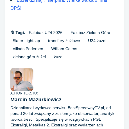
Żużel dzisiaj 7 sierpnia. Wielka walka o finał
DPŚ!
🔖 Tagi:
Falubaz U24 2026
Falubaz Zielona Góra
Slater Lightcap
transfery żużlowe
U24 żużel
Villads Pedersen
William Cairns
zielona góra żużel
żużel
AUTOR TEKSTU:
Marcin Mazurkiewicz
Dziennikarz i wydawca serwisu BestSpeedwayTV.pl, od
ponad 20 lat związany z żużlem jako obserwator, analityk i
twórca treści. Specjalizuje się w rozgrywkach PGE
Ekstraligi, Metalkas 2. Ekstraligi oraz wydarzeniach