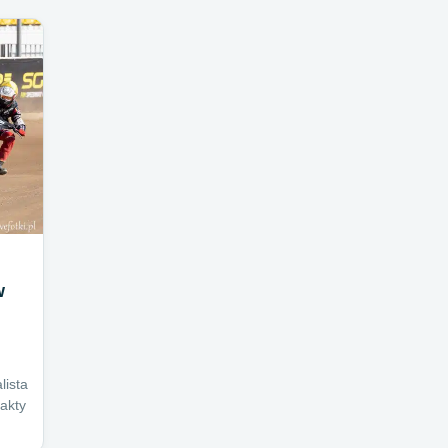
w
lista
rakty