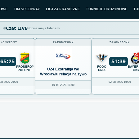
LOWE
FIM SPEEDWAY
LIGI ZAGRANICZNE
TURNIEJE DRUŻYNOWE
TU
Czat LIVE
Rozmawiaj z kibicami
AKOŃCZONY
ZAKOŃCZONY
ZAKOŃCZONY
65
:
25
51
:
39
K
PRONERGY
FOGO
BAYER
U24 Ekstraliga we
POLONIA
UNIA
GK
Z
PIŁA
LESZNO
GRUDZ
Wrocławiu relacja na żywo
08.2026 20:30
02.08.2026 19:30
04.08.2026 16:00