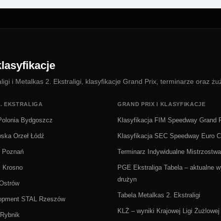
lasyfikacje
i i Metalkas 2. Ekstraligi, klasyfikacje Grand Prix, terminarze oraz żu
. EKSTRALIGA
GRAND PRIX I KLASYFIKACJE
olonia Bydgoszcz
Klasyfikacja FIM Speedway Grand P
wska Orzeł Łódź
Klasyfikacja SEC Speedway Euro 
Ż Poznań
Terminarz Indywidualne Mistrzostwa
i Krosno
PGE Ekstraliga Tabela – aktualne wy
drużyn
 Ostrów
Tabela Metalkas 2. Ekstraligi
lopment STAL Rzeszów
KLŻ – wyniki Krajowej Ligi Żużlowej
Rybnik