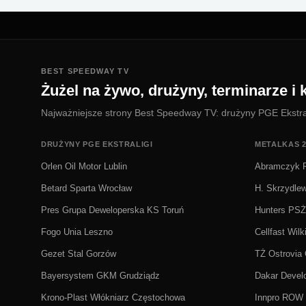
BEST SPEEDWAY TV
Żużel na żywo, drużyny, terminarze i k
Najważniejsze strony Best Speedway TV: drużyny PGE Ekstralig
DRUŻYNY PGE EKSTRALIGI
METALKAS 2
Orlen Oil Motor Lublin
Abramczyk P
Betard Sparta Wrocław
H. Skrzydle
Pres Grupa Deweloperska KS Toruń
Hunters PS
Fogo Unia Leszno
Cellfast Wilk
Gezet Stal Gorzów
TŻ Ostrovia
Bayersystem GKM Grudziądz
Dakar Deve
Krono-Plast Włókniarz Częstochowa
Innpro ROW 