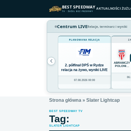
Przejdź do treści
BEST SPEEDWAY
AKTUALNOŚCI ŻUŻ
TV · ŻUŻEL BEZ PRZERWY
Centrum LIVE
Relacje, terminarz i wyniki
PLANOWANA RELACJA
Z
ABRAMCZY
2. półfinał DPŚ w Rydze
POLONIA
BYDGOSZC
relacja na żywo, wyniki LIVE
06.
07.08.2026 00:00
Strona główna
»
Slater Lightcap
BEST SPEEDWAY TV
Tag:
SLATER LIGHTCAP