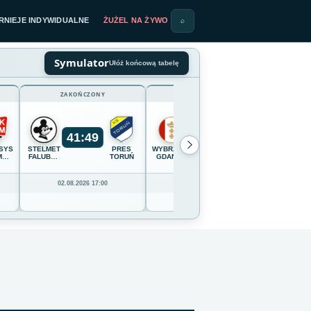
RNIEJE INDYWIDUALNE
ŻUŻEL NA ŻYWO
⌕
Symulator
Ułóż końcową tabelę
ZAKOŃCZONY
ZAKOŃCZONY
41
:
49
54
:
36
SYSTEM
STELMET
PRES
WYBRZEŻE
OPTIBET
CELLFAS
M
FALUBAZ
TORUŃ
GDAŃSK
LOKOMOTIV
WILKI
IĄDZ
ZIELONA
DAUGAVPILS
KROSN
GÓRA
02.08.2026 17:00
02.08.2026 16:00