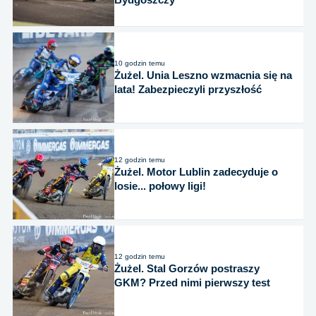
10 godzin temu
Żużel. Unia Leszno wzmacnia się na
lata! Zabezpieczyli przyszłość
12 godzin temu
Żużel. Motor Lublin zadecyduje o
losie... połowy ligi!
12 godzin temu
Żużel. Stal Gorzów postraszy
GKM? Przed nimi pierwszy test