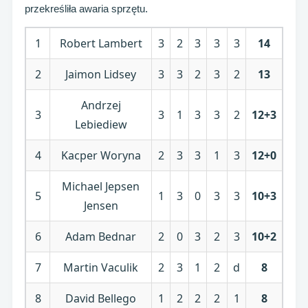
przekreśliła awaria sprzętu.
1
Robert Lambert
3
2
3
3
3
14
2
Jaimon Lidsey
3
3
2
3
2
13
Andrzej
3
3
1
3
3
2
12+3
Lebiediew
4
Kacper Woryna
2
3
3
1
3
12+0
Michael Jepsen
5
1
3
0
3
3
10+3
Jensen
6
Adam Bednar
2
0
3
2
3
10+2
7
Martin Vaculik
2
3
1
2
d
8
8
David Bellego
1
2
2
2
1
8