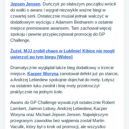
Jepsen Jensen
. Duńczyk po słabszym początku wrócił
do walki o awans i wygrał niezwykle ważne biegi w
czwartej serii. Ostatecznie musiał jednak walczyć w
dodatkowym wyścigu z Adamem Bednarem o ostatnie
miejsce premiowane awansem. Tam zachował więcej
spokoju i pewnie przypieczętował promocję do GP
Challenge.
Żużel. MJJ zrobił chaos w Lublinie! Kibice nie mogli
uwierzyć po tym biegu [Wideo]
Dramatycznie wyglądał także bieg dodatkowy o trzecie
miejsce.
Kacper Woryna
zanotował defekt już po starcie,
a Andrzej Lebiediew spokojnie dojechał do mety. Łotysz
na ostatnim łuku zwolnił i linię mety przekroczył
praktycznie na jednym kole.
Awans do GP Challenge wywalczyli ostatecznie Robert
Lambert, Jaimon Lidsey, Andrzej Lebiediew, Kacper
Woryna oraz Michael Jepsen Jensen. Największym
przegranym zawodów bez wątpienia został Martin
Vaculik, który był o krok od promocji, ale wszystko