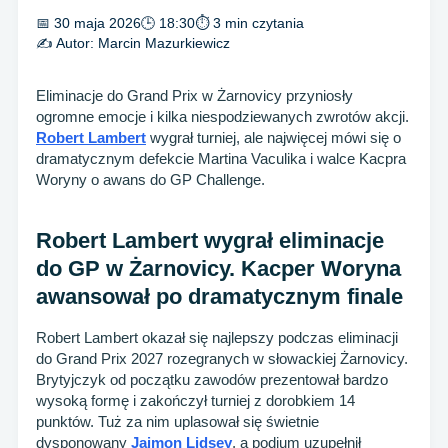
📅 30 maja 2026
🕒 18:30
⏱ 3 min czytania
✍️ Autor:
Marcin Mazurkiewicz
Eliminacje do Grand Prix w Żarnovicy przyniosły
ogromne emocje i kilka niespodziewanych zwrotów akcji.
Robert Lambert
wygrał turniej, ale najwięcej mówi się o
dramatycznym defekcie Martina Vaculika i walce Kacpra
Woryny o awans do GP Challenge.
Robert Lambert wygrał eliminacje
do GP w Żarnovicy. Kacper Woryna
awansował po dramatycznym finale
Robert Lambert okazał się najlepszy podczas eliminacji
do Grand Prix 2027 rozegranych w słowackiej Żarnovicy.
Brytyjczyk od początku zawodów prezentował bardzo
wysoką formę i zakończył turniej z dorobkiem 14
punktów. Tuż za nim uplasował się świetnie
dysponowany
Jaimon Lidsey
, a podium uzupełnił