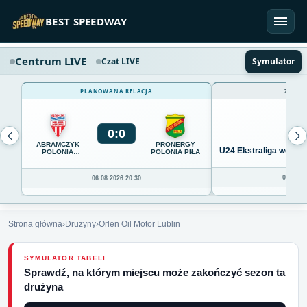
Przejdź do treści
BEST SPEEDWAY
Centrum LIVE
Czat LIVE
Symulator
PLANOWANA RELACJA
ZAKOŃ
0
:
0
ABRAMCZYK
PRONERGY
U24 Ekstraliga we Wro
POLONIA
POLONIA PIŁA
BYDGOSZCZ
04.08.20
06.08.2026 20:30
Strona główna
›
Drużyny
›
Orlen Oil Motor Lublin
SYMULATOR TABELI
Sprawdź, na którym miejscu może zakończyć sezon ta
drużyna