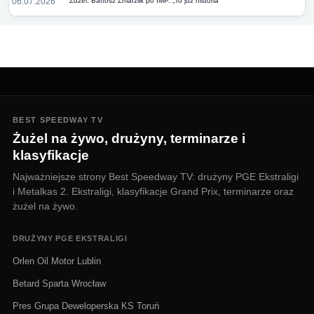
06.07.2026
Żużel. Bartosz Zmarzlik po IMP. „To już historia”
BEST SPEEDWAY TV
Żużel na żywo, drużyny, terminarze i
klasyfikacje
Najważniejsze strony Best Speedway TV: drużyny PGE Ekstraligi
i Metalkas 2. Ekstraligi, klasyfikacje Grand Prix, terminarze oraz
żużel na żywo.
DRUŻYNY PGE EKSTRALIGI
Orlen Oil Motor Lublin
Betard Sparta Wrocław
Pres Grupa Deweloperska KS Toruń