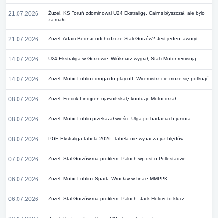
21.07.2026
Żużel. KS Toruń zdominował U24 Ekstraligę. Cairns błyszczał, ale było
za mało
21.07.2026
Żużel. Adam Bednar odchodzi ze Stali Gorzów? Jest jeden faworyt
14.07.2026
U24 Ekstraliga w Gorzowie. Włókniarz wygrał, Stal i Motor remisują
14.07.2026
Żużel. Motor Lublin i droga do play-off. Wicemistrz nie może się potknąć
08.07.2026
Żużel. Fredrik Lindgren ujawnił skalę kontuzji. Motor drżał
08.07.2026
Żużel. Motor Lublin przekazał wieści. Ulga po badaniach juniora
08.07.2026
PGE Ekstraliga tabela 2026. Tabela nie wybacza już błędów
07.07.2026
Żużel. Stal Gorzów ma problem. Paluch wprost o Pollestadzie
06.07.2026
Żużel. Motor Lublin i Sparta Wrocław w finale MMPPK
06.07.2026
Żużel. Stal Gorzów ma problem. Paluch: Jack Holder to klucz