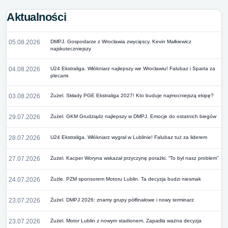
Aktualności
05.08.2026
DMPJ. Gospodarze z Wrocławia zwycięscy. Kevin Małkiewicz
najskuteczniejszy
04.08.2026
U24 Ekstraliga. Włókniarz najlepszy we Wrocławiu! Falubaz i Sparta za
plecami
03.08.2026
Żużel. Składy PGE Ekstraliga 2027! Kto buduje najmocniejszą ekipę?
29.07.2026
Żużel. GKM Grudziądz najlepszy w DMPJ. Emocje do ostatnich biegów
28.07.2026
U24 Ekstraliga. Włókniarz wygrał w Lublinie! Falubaz tuż za liderem
27.07.2026
Żużel. Kacper Woryna wskazał przyczynę porażki. “To był nasz problem”
24.07.2026
Żużle. PZM sponsorem Motoru Lublin. Ta decyzja budzi niesmak
23.07.2026
Żużel. DMPJ 2026: znamy grupy półfinałowe i nowy terminarz
23.07.2026
Żużel. Motor Lublin z nowym stadionem. Zapadła ważna decyzja