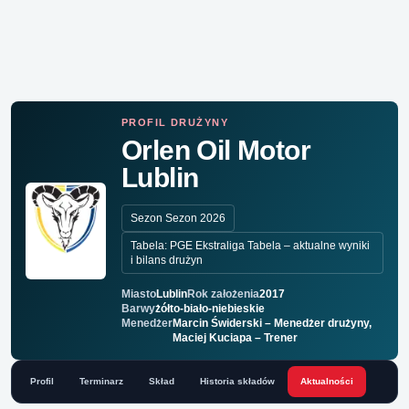
PROFIL DRUŻYNY
Orlen Oil Motor
Lublin
Sezon Sezon 2026
Tabela: PGE Ekstraliga Tabela – aktualne wyniki
i bilans drużyn
Miasto
Lublin
Rok założenia
2017
Barwy
żółto-biało-niebieskie
Menedżer
Marcin Świderski – Menedżer drużyny,
Maciej Kuciapa – Trener
Profil
Terminarz
Skład
Historia składów
Aktualności