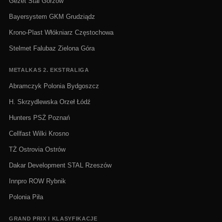
Gezet Stal Gorzów
Bayersystem GKM Grudziądz
Krono-Plast Włókniarz Częstochowa
Stelmet Falubaz Zielona Góra
METALKAS 2. EKSTRALIGA
Abramczyk Polonia Bydgoszcz
H. Skrzydlewska Orzeł Łódź
Hunters PSŻ Poznań
Cellfast Wilki Krosno
TŻ Ostrovia Ostrów
Dakar Development STAL Rzeszów
Innpro ROW Rybnik
Polonia Piła
GRAND PRIX I KLASYFIKACJE