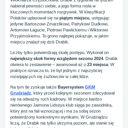
nabierał pewności siebie, a jego forma rosła w
kluczowych momentach rozgrywek. W klasyfikacji
Polaków uplasował się na
piątym miejscu
, ustępując
jedynie Bartoszowi Zmarzlikowi, Patrykowi Dudkowi,
Artiomowi Łagucie, Piotrowi Pawlickiemu i Wiktorowi
Przyjemskiemu. To grono najlepiej pokazuje, w jakim
miejscu znalazł się dziś Drabik.
Liczby tylko potwierdzają skalę postępu. Wykonał on
największy skok formy względem sezonu 2024
. Drabik
otwiera to zestawienie – awansował aż o
23 miejsca
. W
praktyce oznacza to, że był jednym z najszybciej
rozwijających się żużlowców w całej lidze.
Na tym tle zyskuje także
Bayersystem
GKM
Grudziądz
, który przed kolejnym sezonem zdecydował
się na odważny ruch kadrowy. W miejsce bardzo
nierównego Jaimona Lidseya klub sięga po zawodnika,
który jest na fali wznoszącej i ma za sobą sezon
potwierdzony konkretnymi wynikami. W Grudziądzu
liczą, że Drabik nie tylko utrzyma poziom, ale stanie się