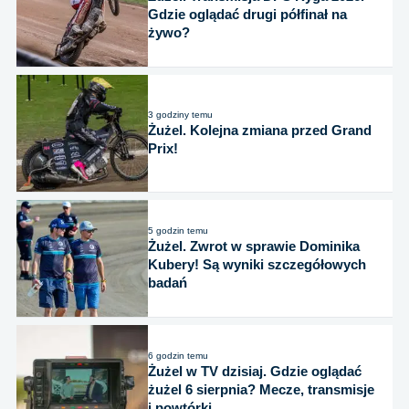
Gdzie oglądać drugi półfinał na
żywo?
3 godziny temu
Żużel. Kolejna zmiana przed Grand
Prix!
5 godzin temu
Żużel. Zwrot w sprawie Dominika
Kubery! Są wyniki szczegółowych
badań
6 godzin temu
Żużel w TV dzisiaj. Gdzie oglądać
żużel 6 sierpnia? Mecze, transmisje
i powtórki