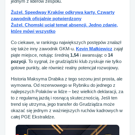
jednym z liderów zespołu.
Żużel. Speedway Kraków odkrywa karty. Czwarty
zawodnik oficjalnie potwierdzony
Żużel. Chomski uciął temat absencji. Jedno zdanie,
które mówi wszystko
Co ciekawe, w rankingu największych postępów znalazł
się także inny zawodnik GKM-u.
Kevin Małkiewicz
zajął
piąte miejsce, notując średnią
1,54
i awansując o
14
pozycji
. To sygnał, że grudziądzki klub zyskuje nie tylko
gotowe punkty, ale również realny potencjał rozwojowy.
Historia Maksyma Drabika z tego sezonu jest prosta, ale
wymowna. Od rezerwowego w Rybniku do jednego z
najlepszych Polaków w lidze – bez wielkich deklaracji, za
to z regularną jazdą i rosnącą skutecznością. Jeśli ten
trend się utrzyma, jego transfer do Grudziądza może
okazać się jednym z ważniejszych ruchów kadrowych w
całej PGE Ekstralidze.