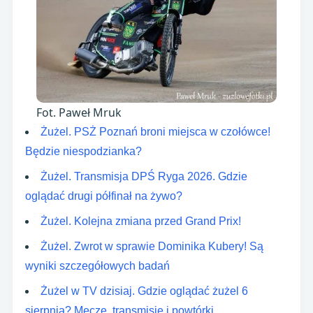
Fot. Paweł Mruk
Żużel. PSŻ Poznań broni miejsca w czołówce!
Będzie niespodzianka?
Żużel. Transmisja DPŚ Ryga 2026. Gdzie
oglądać drugi półfinał na żywo?
Żużel. Kolejna zmiana przed Grand Prix!
Żużel. Zwrot w sprawie Dominika Kubery! Są
wyniki szczegółowych badań
Żużel w TV dzisiaj. Gdzie oglądać żużel 6
sierpnia? Mecze, transmisje i powtórki