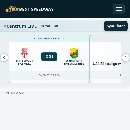
Przejdź do treści
BEST SPEEDWAY
Centrum LIVE
Czat LIVE
Symulator
PLANOWANA RELACJA
ZAKOŃ
0
:
0
ABRAMCZYK
PRONERGY
U24 Ekstraliga we Wro
POLONIA
POLONIA PIŁA
BYDGOSZCZ
04.08.20
06.08.2026 20:30
REKLAMA