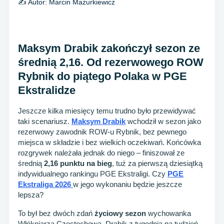
✍️ Autor:
Marcin Mazurkiewicz
Maksym Drabik zakończył sezon ze
średnią 2,16. Od rezerwowego ROW
Rybnik do piątego Polaka w PGE
Ekstralidze
Jeszcze kilka miesięcy temu trudno było przewidywać
taki scenariusz.
Maksym Drabik
wchodził w sezon jako
rezerwowy zawodnik ROW-u Rybnik, bez pewnego
miejsca w składzie i bez wielkich oczekiwań. Końcówka
rozgrywek należała jednak do niego – finiszował ze
średnią
2,16 punktu na bieg
, tuż za pierwszą dziesiątką
indywidualnego rankingu PGE Ekstraligi. Czy
PGE
Ekstraliga 2026
w jego wykonaniu będzie jeszcze
lepsza?
To był bez dwóch zdań
życiowy sezon
wychowanka
Włókniarza Częstochowa. Drabik z tygodnia na tydzień