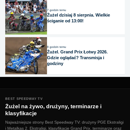
7 godzin temu
Żużel dzisiaj 8 sierpnia. Wielkie
ściganie od 13:00!
8 godzin temu
Żużel. Grand Prix Łotwy 2026.
Gdzie oglądać? Transmisja i
godziny
BEST SPEEDWAY TV
Żużel na żywo, drużyny, terminarze i
klasyfikacje
Najważniejsze strony Best Speedway TV: drużyny PGE Ekstraligi
i Metalkas 2. Ekstraligi, klasyfikacje Grand Prix, terminarze oraz