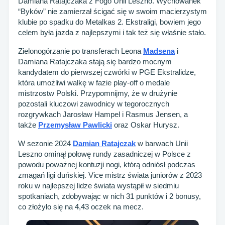
Damiana Ratajczaka z Fogo Unii Leszno. Wychowanek
“Byków” nie zamierzał ścigać się w swoim macierzystym
klubie po spadku do Metalkas 2. Ekstraligi, bowiem jego
celem była jazda z najlepszymi i tak też się właśnie stało.
Zielonogórzanie po transferach Leona
Madsena
i
Damiana Ratajczaka stają się bardzo mocnym
kandydatem do pierwszej czwórki w PGE Ekstralidze,
która umożliwi walkę w fazie play-off o medale
mistrzostw Polski. Przypomnijmy, że w drużynie
pozostali kluczowi zawodnicy w tegorocznych
rozgrywkach Jarosław Hampel i Rasmus Jensen, a
także
Przemysław Pawlicki
oraz Oskar Hurysz.
W sezonie 2024
Damian Ratajczak
w barwach Unii
Leszno ominął połowę rundy zasadniczej w Polsce z
powodu poważnej kontuzji nogi, którą odniósł podczas
zmagań ligi duńskiej. Vice mistrz świata juniorów z 2023
roku w najlepszej lidze świata wystąpił w siedmiu
spotkaniach, zdobywając w nich 31 punktów i 2 bonusy,
co złożyło się na 4,43 oczek na mecz.