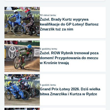
50 minut temu
Żużel. Brady Kurtz wygrywa
kwalifikacje do GP Łotwy! Bartosz
Zmarzlik tuż za nim
4 godziny temu
Żużel. ROW Rybnik trenował poza
domem! Przygotowania do meczu
w Krośnie trwają
5 godzin temu
Grand Prix Łotwy 2026. Dziś wielka
bitwa Zmarzlika i Kurtza w Rydze