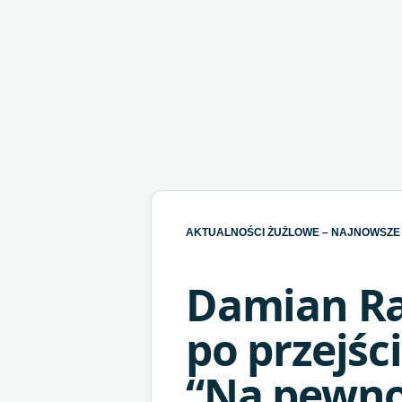
AKTUALNOŚCI ŻUŻLOWE – NAJNOWSZE 
Damian Rat
po przejśc
“Na pewno 