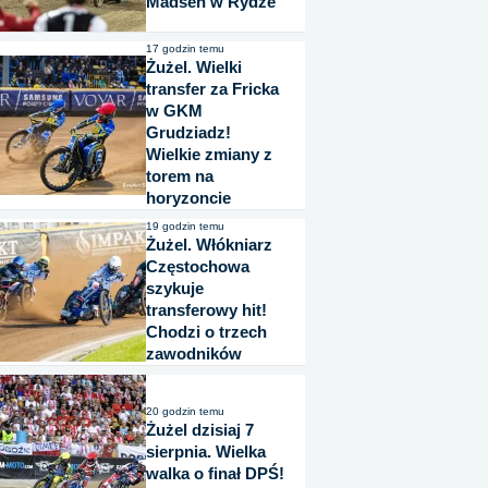
Madsen w Rydze
17 godzin temu
Żużel. Wielki
transfer za Fricka
w GKM
Grudziadz!
Wielkie zmiany z
torem na
horyzoncie
19 godzin temu
Żużel. Włókniarz
Częstochowa
szykuje
transferowy hit!
Chodzi o trzech
zawodników
20 godzin temu
Żużel dzisiaj 7
sierpnia. Wielka
walka o finał DPŚ!