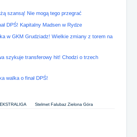
żą szansą! Nie mogą tego przegrać
finał DPŚ! Kapitalny Madsen w Rydze
ricka w GKM Grudziadz! Wielkie zmiany z torem na
a szykuje transferowy hit! Chodzi o trzech
lka walka o finał DPŚ!
 EKSTRALIGA
Stelmet Falubaz Zielona Góra