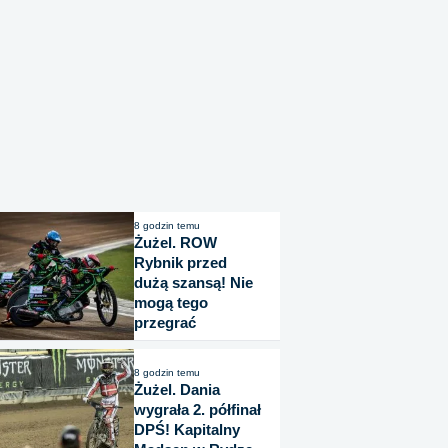
8 godzin temu
Żużel. ROW
Rybnik przed
dużą szansą! Nie
mogą tego
przegrać
8 godzin temu
Żużel. Dania
wygrała 2. półfinał
DPŚ! Kapitalny