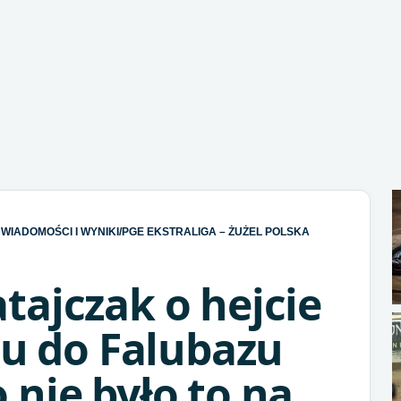
WIADOMOŚCI I WYNIKI
/
PGE EKSTRALIGA – ŻUŻEL POLSKA
ajczak o hejcie
iu do Falubazu
nie było to na