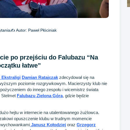
ytania
✍️ Autor:
Paweł Płóciniak
cie po przejściu do Falubazu “Na
oczątku łatwe”
Ekstraligi
Damian Ratajczak
zdecydował się na
ajwyższym poziomie rozgrywkowym. Macierzysty klub nie
ożyczeniem do innego zespołu i wicemistrz świata
o Stelmet
Falubazu Zielona Góra
, gdzie będzie
 dużo hejtu w internecie na utalentowanego żużlowca.
jczakowi opuszczenie klubu w trudnym momencie
cy wychowankami
Janusz Kołodziej
oraz
Grzegorz