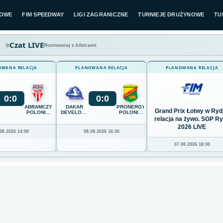
LOWE
FIM SPEEDWAY
LIGI ZAGRANICZNE
TURNIEJE DRUŻYNOWE
TU
Czat LIVE
Rozmawiaj z kibicami
OWANA RELACJA
PLANOWANA RELACJA
PLANOWANA RELACJA
0
:
0
0
:
0
ABRAMCZYK
DAKAR
PRONERGY
Grand Prix Łotwy w Ryd
POLONIA
DEVELOPMENT
POLONIA
BYDGOSZCZ
STAL
PIŁA
relacja na żywo. SGP R
RZESZÓW
2026 LIVE
08.2026 14:00
08.08.2026 16:30
07.08.2026 18:00