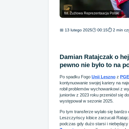
fot. Żużlowa Reprezentaacja Polski
📅 13 lutego 2025
🕒 00:15
⏱ 2 min cz
Damian Ratajczak o hej
pewno nie było to na p
Po spadku Fogo
Unii Leszno
z
PGE 
kontynuowanie swojej kariery na n
robił problemów wychowankowi z wyp
juniorów z 2023 roku przeniósł się d
występował w sezonie 2025.
Po tym transferze wylało się bardzo
Leszczyńscy kibice zarzucali Rata
podczas gdy dużo starsi i niebędą