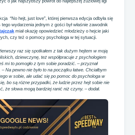
yć o jak najszybszy powrót do najlepszej żużlowej ligi
ja “No hejt, just love”, której pierwsza edycja odbyła się
 tego wydarzenia jednym z gości był właśnie zawodnik
tajczak
miał okazję opowiedzieć młodzieży o hejcie jaki
ch, czy też o pomocy psychologa w tej sytuacji.
Pierwszy raz się spotkałem z tak dużym hejtem w moją
liskich, dziewczynę, też współpracuje z psychologiem
eś mi to pomogło z tym sobie poradzić.
– przyznał
. –
Na pewno nie było to na początku łatwe. Chciałbym
tego w sobie, ale udać się po pomoc do psychologa w
ię, bo są różne przypadki, że ludzie przez hejt sobie nie
ć, że słowa mogą bardziej ranić niż czyny
. – dodał.