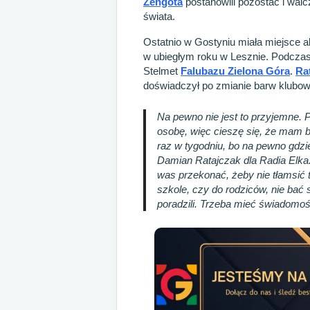
Zengota
postanowili pozostać i walcz
świata.
Ostatnio w Gostyniu miała miejsce akc
w ubiegłym roku w Lesznie. Podczas
Stelmet
Falubazu Zielona Góra
.
Ra
doświadczył po zmianie barw klubowy
Na pewno nie jest to przyjemne. 
osobę, więc cieszę się, że mam b
raz w tygodniu, bo na pewno gdzi
Damian Ratajczak dla Radia Elka
was przekonać, żeby nie tłamsić 
szkole, czy do rodziców, nie bać s
poradzili. Trzeba mieć świadomoś