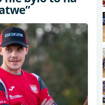
łatwe”