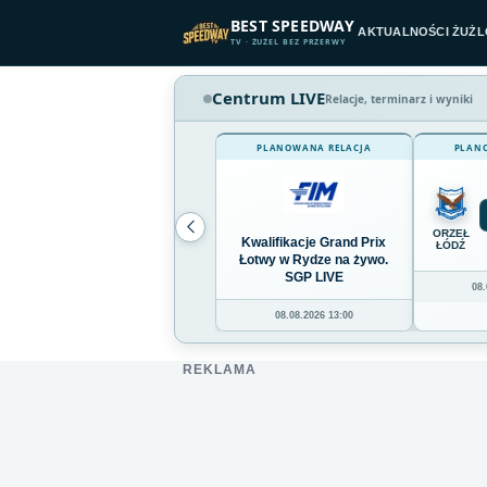
Przejdź do treści
BEST SPEEDWAY
AKTUALNOŚCI ŻUŻ
TV · ŻUŻEL BEZ PRZERWY
Centrum LIVE
Relacje, terminarz i wyniki
PLANOWANA RELACJA
PLAN
ORZEŁ
Kwalifikacje Grand Prix
ŁÓDŹ
Łotwy w Rydze na żywo.
SGP LIVE
08.
08.08.2026 13:00
REKLAMA