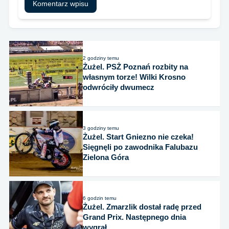
2 godziny temu
Żużel. PSŻ Poznań rozbity na
własnym torze! Wilki Krosno
odwróciły dwumecz
3 godziny temu
Żużel. Start Gniezno nie czeka!
Sięgnęli po zawodnika Falubazu
Zielona Góra
6 godzin temu
Żużel. Zmarzlik dostał radę przed
Grand Prix. Następnego dnia
wygrał