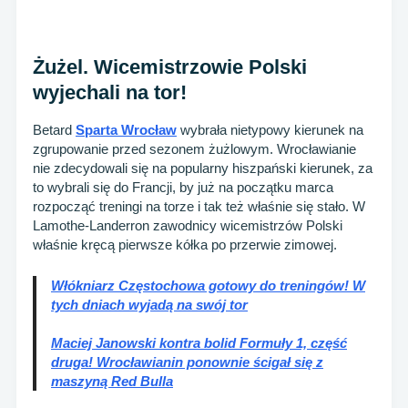
Żużel. Wicemistrzowie Polski
wyjechali na tor!
Betard
Sparta Wrocław
wybrała nietypowy kierunek na
zgrupowanie przed sezonem żużlowym. Wrocławianie
nie zdecydowali się na popularny hiszpański kierunek, za
to wybrali się do Francji, by już na początku marca
rozpocząć treningi na torze i tak też właśnie się stało. W
Lamothe-Landerron zawodnicy wicemistrzów Polski
właśnie kręcą pierwsze kółka po przerwie zimowej.
Włókniarz Częstochowa gotowy do treningów! W
tych dniach wyjadą na swój tor
Maciej Janowski kontra bolid Formuły 1, część
druga! Wrocławianin ponownie ścigał się z
maszyną Red Bulla