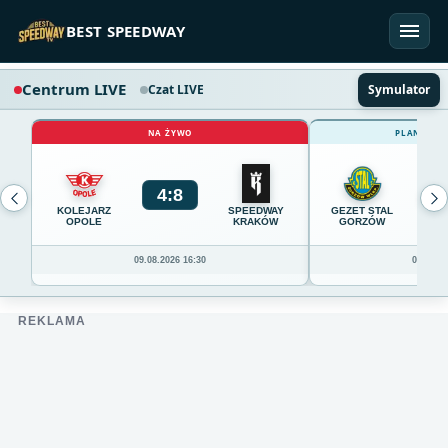
Przejdź do treści
BEST SPEEDWAY
Centrum LIVE
Czat LIVE
Symulator
NA ŻYWO
PLANOWAN
4
:
8
0
KOLEJARZ
SPEEDWAY
GEZET STAL
OPOLE
KRAKÓW
GORZÓW
09.08.2026 16:30
09.08.20
REKLAMA