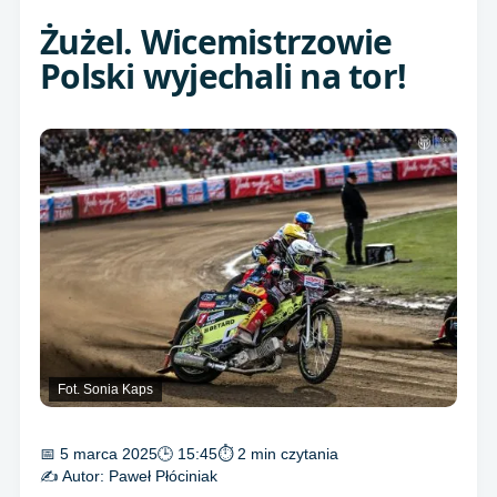
Żużel. Wicemistrzowie
Polski wyjechali na tor!
Fot. Sonia Kaps
📅 5 marca 2025
🕒 15:45
⏱ 2 min czytania
✍️ Autor:
Paweł Płóciniak