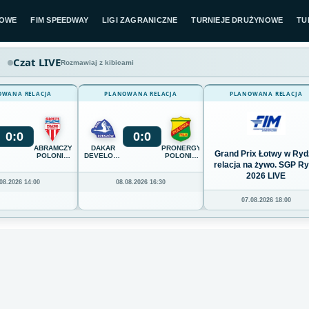
LOWE
FIM SPEEDWAY
LIGI ZAGRANICZNE
TURNIEJE DRUŻYNOWE
TU
Czat LIVE
Rozmawiaj z kibicami
OWANA RELACJA
PLANOWANA RELACJA
PLANOWANA RELACJA
0
:
0
0
:
0
ABRAMCZYK
DAKAR
PRONERGY
Grand Prix Łotwy w Ryd
POLONIA
DEVELOPMENT
POLONIA
BYDGOSZCZ
STAL
PIŁA
relacja na żywo. SGP R
RZESZÓW
2026 LIVE
08.2026 14:00
08.08.2026 16:30
07.08.2026 18:00