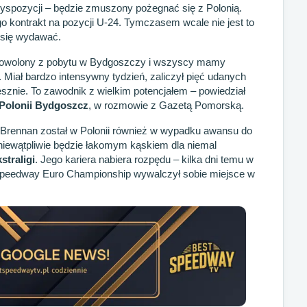
dyspozycji – będzie zmuszony pożegnać się z Polonią.
 kontrakt na pozycji U-24. Tymczasem wcale nie jest to
 się wydawać.
 zadowolony z pobytu w Bydgoszczy i wszyscy mamy
j. Miał bardzo intensywny tydzień, zaliczył pięć udanych
sznie. To zawodnik z wielkim potencjałem – powiedział
Polonii Bydgoszcz
, w rozmowie z Gazetą Pomorską.
by Brennan został w Polonii również w wypadku awansu do
o, niewątpliwie będzie łakomym kąskiem dla niemal
straligi
. Jego kariera nabiera rozpędu – kilka dni temu w
 Speedway Euro Championship wywalczył sobie miejsce w