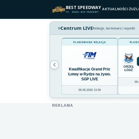
Przejdź do treści
BEST SPEEDWAY
AKTUALNOŚCI ŻUŻ
TV · ŻUŻEL BEZ PRZERWY
Centrum LIVE
Relacje, terminarz i wyniki
PLANOWANA RELACJA
PLAN
ORZEŁ
Kwalifikacje Grand Prix
ŁÓDŹ
Łotwy w Rydze na żywo.
SGP LIVE
08.
08.08.2026 13:00
REKLAMA