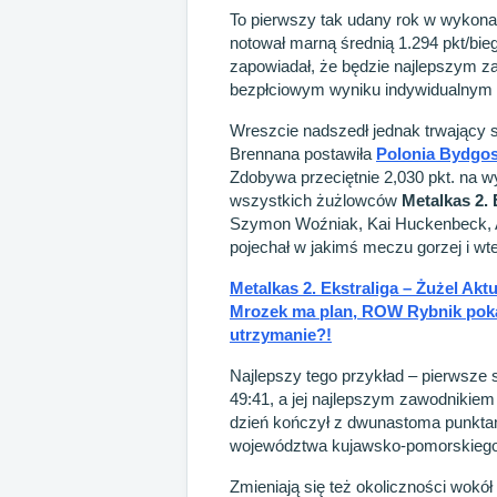
To pierwszy tak udany rok w wykonan
notował marną średnią 1.294 pkt/bie
zapowiadał, że będzie najlepszym za
bezpłciowym wyniku indywidualnym (1
Wreszcie nadszedł jednak trwający 
Brennana postawiła
Polonia Bydgo
Zdobywa przeciętnie 2,030 pkt. na w
wszystkich żużlowców
Metalkas 2. 
Szymon Woźniak, Kai Huckenbeck, 
pojechał w jakimś meczu gorzej i wt
Metalkas 2. Ekstraliga – Żużel Akt
Mrozek ma plan, ROW Rybnik pokaz
utrzymanie?!
Najlepszy tego przykład – pierwsze s
49:41, a jej najlepszym zawodnikiem by
dzień kończył z dwunastoma punktam
województwa kujawsko-pomorskiego z
Zmieniają się też okoliczności wokó