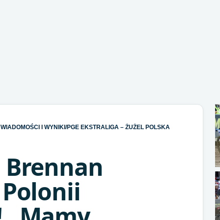
WIADOMOŚCI I WYNIKI
/
PGE EKSTRALIGA – ŻUŻEL POLSKA
m Brennan
 Polonii
! „Mamy