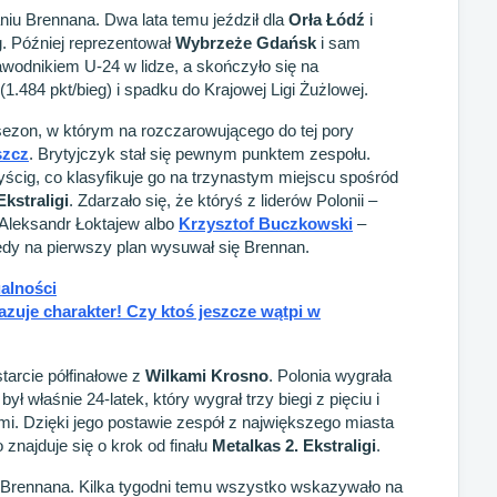
iu Brennana. Dwa lata temu jeździł dla
Orła Łódź
i
g. Później reprezentował
Wybrzeże Gdańsk
i sam
wodnikiem U-24 w lidze, a skończyło się na
.484 pkt/bieg) i spadku do Krajowej Ligi Żużlowej.
sezon, w którym na rozczarowującego do tej pory
szcz
. Brytyjczyk stał się pewnym punktem zespołu.
yścig, co klasyfikuje go na trzynastym miejscu spośród
Ekstraligi
. Zdarzało się, że któryś z liderów Polonii –
Aleksandr Łoktajew albo
Krzysztof Buczkowski
–
edy na pierwszy plan wysuwał się Brennan.
ualności
uje charakter! Czy ktoś jeszcze wątpi w
tarcie półfinałowe z
Wilkami Krosno
. Polonia wygrała
ł właśnie 24-latek, który wygrał trzy biegi z pięciu i
i. Dzięki jego postawie zespół z największego miasta
najduje się o krok od finału
Metalkas 2. Ekstraligi
.
ł Brennana. Kilka tygodni temu wszystko wskazywało na