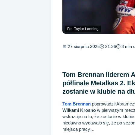
Fot. Taylor Lanning
📅 27 sierpnia 2025
🕒 21:36
⏱ 3 min c
Tom Brennan liderem 
półfinale Metalkas 2. E
zostanie w klubie na dł
Tom Brennan
poprowadził Abramc
Wilkami Krosno
w pierwszym mecz
wskazuje na to, że zostanie w klub
niedawno wydawało się, że po sezo
miejsca pracy…