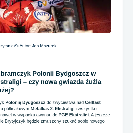
zytania
✍️ Autor:
Jan Mazurek
Abramczyk Polonii Bydgoszcz w
kstraligi – czy nowa gwiazda żużla
użej?
zyk
Polonię Bydgoszcz
do zwycięstwa nad
Cellfast
u półfinałowym
Metalkas 2. Ekstraligi
i wszystko
ie nawet w wypadku awansu do
PGE Ekstraligi
. A jeszcze
nie Brytyjczyk będzie zmuszony szukać sobie nowego