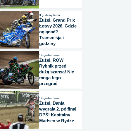
3 godziny temu
Żużel. Grand Prix
Łotwy 2026. Gdzie
oglądać?
Transmisja i
godziny
14 godzin temu
Żużel. ROW
Rybnik przed
dużą szansą! Nie
mogą tego
przegrać
14 godzin temu
Żużel. Dania
wygrała 2. półfinał
DPŚ! Kapitalny
Madsen w Rydze