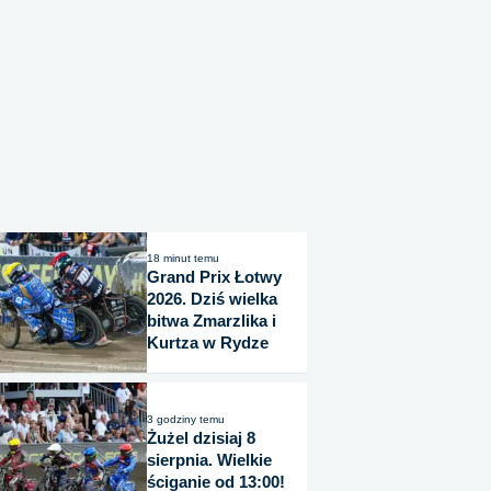
18 minut temu
Grand Prix Łotwy
2026. Dziś wielka
bitwa Zmarzlika i
Kurtza w Rydze
3 godziny temu
Żużel dzisiaj 8
sierpnia. Wielkie
ściganie od 13:00!