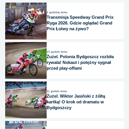
1 godzinę temu
Transmisja Speedway Grand Prix
Ryga 2026. Gdzie oglądać Grand
Prix Łotwy na żywo?
10 godzin temu
Żużel. Polonia Bydgoszcz rozbiła
rywala! Nokaut i potężny sygnał
przed play-offami
11 godzin temu
Żużel. Wiktor Jasiński z żółtą
kartką! O krok od dramatu w
Bydgoszczy