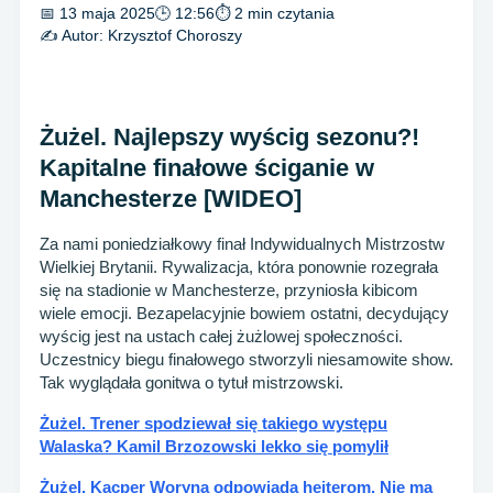
📅 13 maja 2025
🕒 12:56
⏱ 2 min czytania
✍️ Autor:
Krzysztof Choroszy
Żużel. Najlepszy wyścig sezonu?!
Kapitalne finałowe ściganie w
Manchesterze [WIDEO]
Za nami poniedziałkowy finał Indywidualnych Mistrzostw
Wielkiej Brytanii. Rywalizacja, która ponownie rozegrała
się na stadionie w Manchesterze, przyniosła kibicom
wiele emocji. Bezapelacyjnie bowiem ostatni, decydujący
wyścig jest na ustach całej żużlowej społeczności.
Uczestnicy biegu finałowego stworzyli niesamowite show.
Tak wyglądała gonitwa o tytuł mistrzowski.
Żużel. Trener spodziewał się takiego występu
Walaska? Kamil Brzozowski lekko się pomylił
Żużel. Kacper Woryna odpowiada hejterom. Nie ma