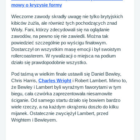
mowy o kryzysie formy
Wieczorne zawody skradły uwagę nie tylko brytyjskich
kibiców żużla, ale również tych pochodzących znad
Wisły. Fani, którzy zdecydowali się na oglądanie
zawodów, na pewno się nie zawiedli. Można tak
powiedzieć szczególnie po wyścigu finałowym.
Dostarczył on wszystkim masę emocji i był swoistym
rollercoasterem. W rywalizacji o miejsca na podium
działo się prawdopodobnie wszystko.
Pod taśmą w wielkim finale ustawili się Daniel Bewley,
Chris Harris,
Charles Wright
i Robert Lambert. Mimo to,
że Bewley i Lambert byli wyraźnym faworytami w tym
biegu, cała czwórka zaprezentowała niesamowite
ściganie. Od samego startu działo się bowiem bardzo
wiele rzeczy, a na każdym okrążeniu doszło do kilku
mijanek. Ostatecznie zwyciężył Lambert, przed
Wrightem i Bewleyem.