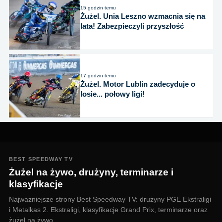
15 godzin temu
Żużel. Unia Leszno wzmacnia się na
lata! Zabezpieczyli przyszłość
17 godzin temu
Żużel. Motor Lublin zadecyduje o
losie... połowy ligi!
BEST SPEEDWAY TV
Żużel na żywo, drużyny, terminarze i
klasyfikacje
Najważniejsze strony Best Speedway TV: drużyny PGE Ekstraligi
i Metalkas 2. Ekstraligi, klasyfikacje Grand Prix, terminarze oraz
żużel na żywo.