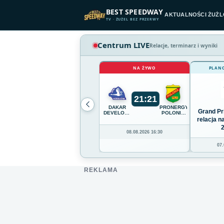
Przejdź do treści
BEST SPEEDWAY
AKTUALNOŚCI ŻUŻ
TV · ŻUŻEL BEZ PRZERWY
Centrum LIVE
Relacje, terminarz i wyniki
NA ŻYWO
PLAN
21
:
21
DAKAR
PRONERGY
Grand Pr
DEVELOPMENT
POLONIA
STAL
PIŁA
relacja 
RZESZÓW
08.08.2026 16:30
07.
REKLAMA