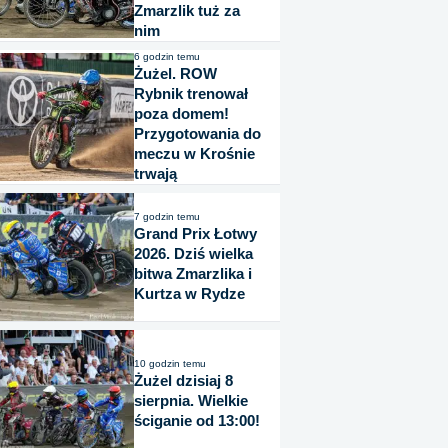
Zmarzlik tuż za
nim
6 godzin temu
Żużel. ROW
Rybnik trenował
poza domem!
Przygotowania do
meczu w Krośnie
trwają
7 godzin temu
Grand Prix Łotwy
2026. Dziś wielka
bitwa Zmarzlika i
Kurtza w Rydze
10 godzin temu
Żużel dzisiaj 8
sierpnia. Wielkie
ściganie od 13:00!