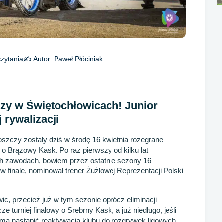
zytania
✍️ Autor:
Paweł Płóciniak
szy w Świętochłowicach! Junior
 rywalizacji
szczy zostały dziś w środę 16 kwietnia rozegrane
eju o Brązowy Kask. Po raz pierwszy od kilku lat
ych zawodach, bowiem przez ostatnie sezony 16
w finale, nominował trener Żużlowej Reprezentacji Polski
ic, przecież już w tym sezonie oprócz eliminacji
 turniej finałowy o Srebrny Kask, a już niedługo, jeśli
 ma nastąpić reaktywacja klubu do rozgrywek ligowych.