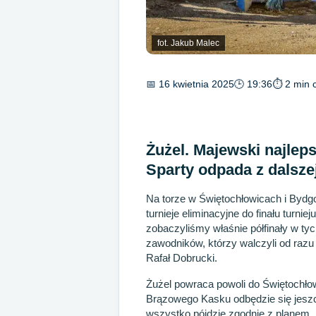
fot. Jakub Malec
📅 16 kwietnia 2025
🕒 19:36
⏱ 2 min c
Żużel. Majewski najlep
Sparty odpada z dalszej
Na torze w Świętochłowicach i Bydgo
turnieje eliminacyjne do finału turni
zobaczyliśmy właśnie półfinały w t
zawodników, którzy walczyli od razu 
Rafał Dobrucki.
Żużel powraca powoli do Świętochłow
Brązowego Kasku odbędzie się jeszcze
wszystko pójdzie zgodnie z planem,