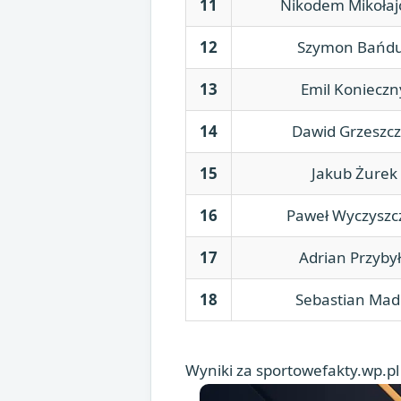
11
Nikodem Mikołaj
12
Szymon Bańd
13
Emil Konieczn
14
Dawid Grzeszcz
15
Jakub Żurek
16
Paweł Wyczyszc
17
Adrian Przyby
18
Sebastian Mad
Wyniki za sportowefakty.wp.pl