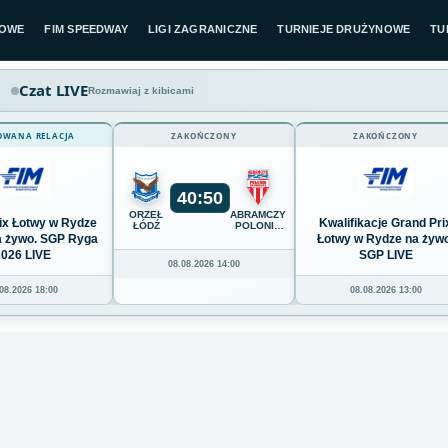
LOWE
FIM SPEEDWAY
LIGI ZAGRANICZNE
TURNIEJE DRUŻYNOWE
TU
Czat LIVE
Rozmawiaj z kibicami
OWANA RELACJA
ZAKOŃCZONY
ZAKOŃCZONY
40
:
50
ORZEŁ
ABRAMCZYK
ix Łotwy w Rydze
Kwalifikacje Grand Pri
ŁÓDŹ
POLONIA
BYDGOSZCZ
na żywo. SGP Ryga
Łotwy w Rydze na żywo
2026 LIVE
SGP LIVE
08.08.2026 14:00
08.2026 18:00
08.08.2026 13:00