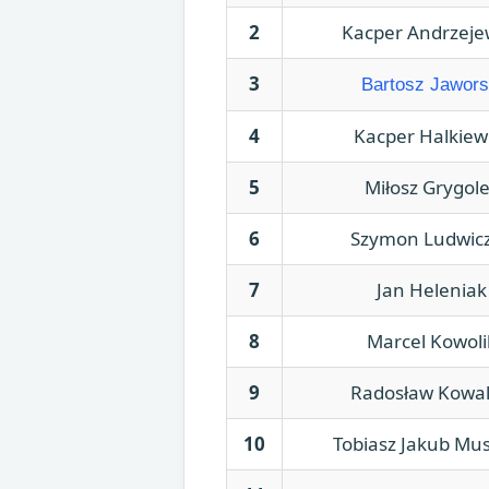
2
Kacper Andrzeje
3
Bartosz Jawors
4
Kacper Halkiew
5
Miłosz Grygol
6
Szymon Ludwic
7
Jan Heleniak
8
Marcel Kowoli
9
Radosław Kowal
10
Tobiasz Jakub Mus