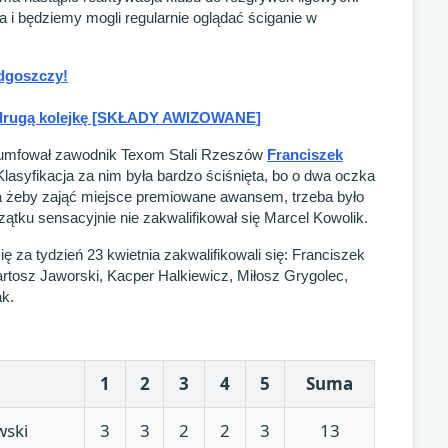
a i będziemy mogli regularnie oglądać ściganie w
ydgoszczy!
ą drugą kolejkę [SKŁADY AWIZOWANE]
iumfował zawodnik Texom Stali Rzeszów
Franciszek
lasyfikacja za nim była bardzo ściśnięta, bo o dwa oczka
 a żeby zająć miejsce premiowane awansem, trzeba było
ątku sensacyjnie nie zakwalifikował się Marcel Kowolik.
ię za tydzień 23 kwietnia zakwalifikowali się: Franciszek
artosz Jaworski, Kacper Halkiewicz, Miłosz Grygolec,
k.
1
2
3
4
5
Suma
wski
3
3
2
2
3
13