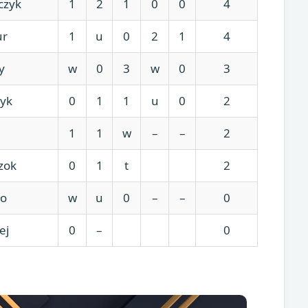
czyk
1
2
1
0
0
4
ur
1
u
0
2
1
4
y
w
0
3
w
0
3
yk
0
1
1
u
0
2
1
1
w
–
–
2
zok
0
1
t
2
ło
w
u
0
–
–
0
ej
0
–
0