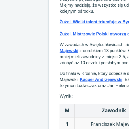
Miejmy nadzieję, że wszystko się ud
kolejnym ośrodku.
Żużel. Wielki talent triumfuje w B
Żużel. Mistrzowie Polski otworz
W zawodach w Świętochłowicach tr
Majewski
z dorobkiem 13 punktów. K
mniej mieli zawodnicy z miejsc 2-5,
zdobyć aż 10 oczek i po słabym pocz
Do finału w Krośnie, który odbędzie s
Majewski,
Kacper Andrzejewski
, B
Szymon Ludwiczak oraz Jan Helenia
Wyniki:
M
Zawodnik
1
Franciszek Maje