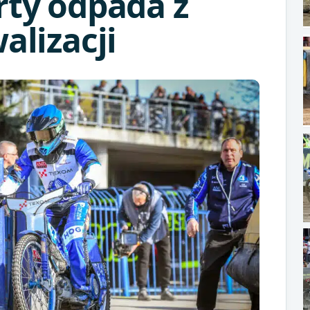
rty odpada z
alizacji