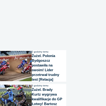
2 godziny temu
Żużel. Polonia
Bydgoszcz
postawiła na
swoim! Lider
przetrwał trudny
test [Relacja]
3 godziny temu
Żużel. Brady
Kurtz wygrywa
kwalifikacje do GP
Łotwy! Bartosz