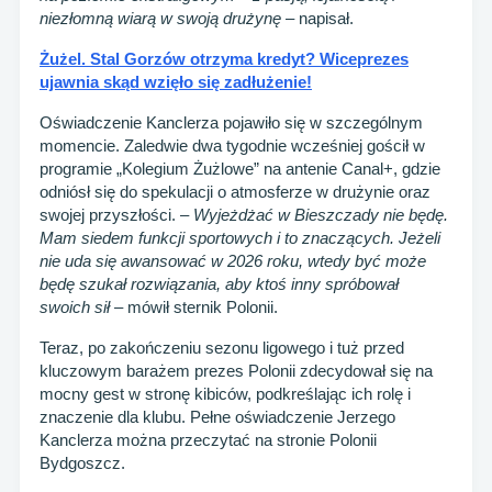
niezłomną wiarą w swoją drużynę
– napisał.
Żużel. Stal Gorzów otrzyma kredyt? Wiceprezes
ujawnia skąd wzięło się zadłużenie!
Oświadczenie Kanclerza pojawiło się w szczególnym
momencie. Zaledwie dwa tygodnie wcześniej gościł w
programie „Kolegium Żużlowe” na antenie Canal+, gdzie
odniósł się do spekulacji o atmosferze w drużynie oraz
swojej przyszłości. –
Wyjeżdżać w Bieszczady nie będę.
Mam siedem funkcji sportowych i to znaczących. Jeżeli
nie uda się awansować w 2026 roku, wtedy być może
będę szukał rozwiązania, aby ktoś inny spróbował
swoich sił
– mówił sternik Polonii.
Teraz, po zakończeniu sezonu ligowego i tuż przed
kluczowym barażem prezes Polonii zdecydował się na
mocny gest w stronę kibiców, podkreślając ich rolę i
znaczenie dla klubu. Pełne oświadczenie Jerzego
Kanclerza można przeczytać na stronie Polonii
Bydgoszcz.