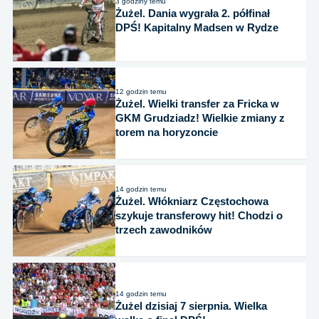
3 godziny temu
Żużel. Dania wygrała 2. półfinał
DPŚ! Kapitalny Madsen w Rydze
12 godzin temu
Żużel. Wielki transfer za Fricka w
GKM Grudziadz! Wielkie zmiany z
torem na horyzoncie
14 godzin temu
Żużel. Włókniarz Częstochowa
szykuje transferowy hit! Chodzi o
trzech zawodników
14 godzin temu
Żużel dzisiaj 7 sierpnia. Wielka