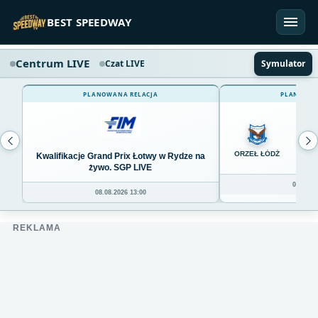
Przejdź do treści
BEST SPEEDWAY
Centrum LIVE
Czat LIVE
Symulator
PLANOWANA RELACJA
PLANOWAN
0
ORZEŁ ŁÓDŹ
Kwalifikacje Grand Prix Łotwy w Rydze na
żywo. SGP LIVE
08.08.20
08.08.2026 13:00
REKLAMA