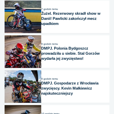
7 godzin temu
Żużel. Rezerwowy skradł show w
Danii! Pawlicki zakończył mecz
upadkiem
8 godzin temu
DMPJ. Polonia Bydgoszcz
prowadziła u siebie. Stal Gorzów
wydarła jej zwycięstwo!
8 godzin temu
DMPJ. Gospodarze z Wrocławia
zwycięscy. Kevin Małkiewicz
najskuteczniejszy
10 godzin temu