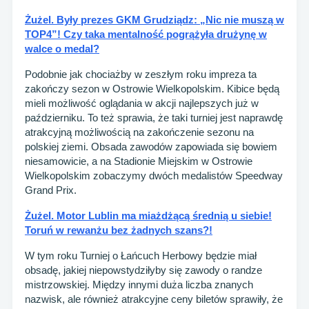
Żużel. Były prezes GKM Grudziądz: „Nic nie muszą w
TOP4”! Czy taka mentalność pogrążyła drużynę w
walce o medal?
Podobnie jak chociażby w zeszłym roku impreza ta
zakończy sezon w Ostrowie Wielkopolskim. Kibice będą
mieli możliwość oglądania w akcji najlepszych już w
październiku. To też sprawia, że taki turniej jest naprawdę
atrakcyjną możliwością na zakończenie sezonu na
polskiej ziemi. Obsada zawodów zapowiada się bowiem
niesamowicie, a na Stadionie Miejskim w Ostrowie
Wielkopolskim zobaczymy dwóch medalistów Speedway
Grand Prix.
Żużel. Motor Lublin ma miażdżącą średnią u siebie!
Toruń w rewanżu bez żadnych szans?!
W tym roku Turniej o Łańcuch Herbowy będzie miał
obsadę, jakiej niepowstydziłyby się zawody o randze
mistrzowskiej. Między innymi duża liczba znanych
nazwisk, ale również atrakcyjne ceny biletów sprawiły, że