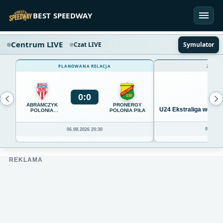
Przejdź do treści
BEST SPEEDWAY
Centrum LIVE
Czat LIVE
Symulator
PLANOWANA RELACJA
ZAKOŃ
0
:
0
ABRAMCZYK
PRONERGY
U24 Ekstraliga we Wro
POLONIA
POLONIA PIŁA
BYDGOSZCZ
04.08.20
06.08.2026 20:30
REKLAMA