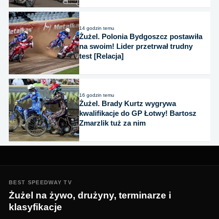
14 godzin temu
Żużel. Polonia Bydgoszcz postawiła
na swoim! Lider przetrwał trudny
test [Relacja]
16 godzin temu
Żużel. Brady Kurtz wygrywa
kwalifikacje do GP Łotwy! Bartosz
Zmarzlik tuż za nim
BEST SPEEDWAY TV
Żużel na żywo, drużyny, terminarze i
klasyfikacje