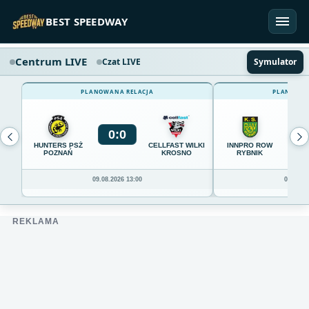
Przejdź do treści
BEST SPEEDWAY
Centrum LIVE
Czat LIVE
Symulator
PLANOWANA RELACJA
PLANOWAN
0
:
0
0
HUNTERS PSŻ
CELLFAST WILKI
INNPRO ROW
POZNAŃ
KROSNO
RYBNIK
09.08.2026 13:00
09.08.20
REKLAMA