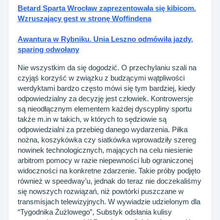
Betard Sparta Wrocław zaprezentowała się kibicom.
Wzruszający gest w stronę Woffindena
Awantura w Rybniku. Unia Leszno odmówiła jazdy,
sparing odwołany
Nie wszystkim da się dogodzić. O przechylaniu szali na
czyjąś korzyść w związku z budzącymi wątpliwości
werdyktami bardzo często mówi się tym bardziej, kiedy
odpowiedzialny za decyzję jest człowiek. Kontrowersje
są nieodłącznym elementem każdej dyscypliny sportu
także m.in w takich, w których to sędziowie są
odpowiedzialni za przebieg danego wydarzenia. Piłka
nożna, koszykówka czy siatkówka wprowadziły szereg
nowinek technologicznych, mających na celu niesienie
arbitrom pomocy w razie niepewności lub ograniczonej
widoczności na konkretne zdarzenie. Takie próby podjęto
również w speedway’u, jednak do teraz nie doczekaliśmy
się nowszych rozwiązań, niż powtórki puszczane w
transmisjach telewizyjnych. W wywiadzie udzielonym dla
“Tygodnika Żużlowego”, Substyk odsłania kulisy