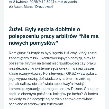
📅 2 kwietnia 2025
🕒 12:59
⏱ 4 min czytania
✍️ Autor:
Marcel Drozdowski
Żużel. Były sędzia dobitnie o
polepszeniu pracy arbitrów “Nie ma
nowych pomysłów”
Remigiusz Substyk to były sędzia żużlowy, który został
zapamiętany z kilku kontrowersyjnych decyzji, a także
obszernej krytyki na temat nieprawidłowości czy braku
niezależności w systemie sędziowskim w najwyższej
klasie rozgrywkowej. Po interwencji GKSŻ w związku z
jego wypowiedzią, doświadczony arbiter nie zniknął
jednak całkowicie ze świata speedway’a i wciąż
komentuje sytuację czarnego sportu w Polsce. Co zatem
sądzi o obecnym położeniu kolegów po fachu? W końcu
niekiedy to ich decyzje są bardzo szeroko omawiane i
oceniane w środowisku żużlowym…