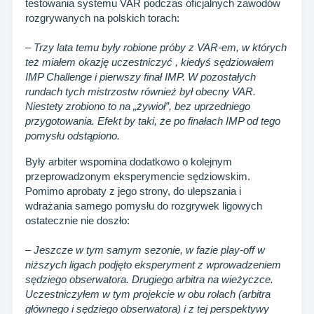
testowania systemu VAR podczas oficjalnych zawodów
rozgrywanych na polskich torach:
– Trzy lata temu były robione próby z VAR-em, w których
też miałem okazję uczestniczyć , kiedyś sędziowałem
IMP Challenge i pierwszy finał IMP. W pozostałych
rundach tych mistrzostw również był obecny VAR.
Niestety zrobiono to na „żywioł”, bez uprzedniego
przygotowania. Efekt by taki, że po finałach IMP od tego
pomysłu odstąpiono.
Były arbiter wspomina dodatkowo o kolejnym
przeprowadzonym eksperymencie sędziowskim.
Pomimo aprobaty z jego strony, do ulepszania i
wdrażania samego pomysłu do rozgrywek ligowych
ostatecznie nie doszło:
– Jeszcze w tym samym sezonie, w fazie play-off w
niższych ligach podjęto eksperyment z wprowadzeniem
sędziego obserwatora. Drugiego arbitra na wieżyczce.
Uczestniczyłem w tym projekcie w obu rolach (arbitra
głównego i sędziego obserwatora) i z tej perspektywy