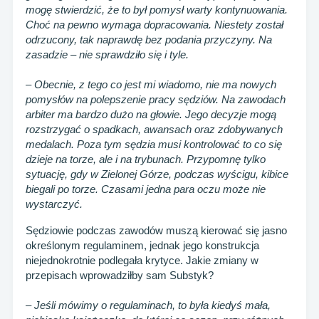
mogę stwierdzić, że to był pomysł warty kontynuowania.
Choć na pewno wymaga dopracowania. Niestety został
odrzucony, tak naprawdę bez podania przyczyny. Na
zasadzie – nie sprawdziło się i tyle.
–
Obecnie, z tego co jest mi wiadomo, nie ma nowych
pomysłów na polepszenie pracy sędziów. Na zawodach
arbiter ma bardzo dużo na głowie. Jego decyzje mogą
rozstrzygać o spadkach, awansach oraz zdobywanych
medalach. Poza tym sędzia musi kontrolować to co się
dzieje na torze, ale i na trybunach. Przypomnę tylko
sytuację, gdy w Zielonej Górze, podczas wyścigu, kibice
biegali po torze. Czasami jedna para oczu może nie
wystarczyć.
Sędziowie podczas zawodów muszą kierować się jasno
określonym regulaminem, jednak jego konstrukcja
niejednokrotnie podlegała krytyce. Jakie zmiany w
przepisach wprowadziłby sam Substyk?
– Jeśli mówimy o regulaminach, to była kiedyś mała,