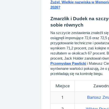
Żużel. Wielkie nazwiska w Memori
2026?
Zmarzlik i Dudek na szcz
sobie równych
Na szczycie zestawienia znaleźli się
osiągnęli imponujące 72,6 oraz 72,5
przygotowanie techniczne i powtarza
wynikiem 71,2 procent, zaś kolejne m
rezultatem w okolicach 67 procent. B
procent, Jack Holder zanotował równe
Przemysław Pawlicki
i Mateusz Cie
wyrównane wartości pokazują, że o p
przekładają się na kontrolę biegu.
Miejsce
Zawodn
1
Bartosz Zma
2