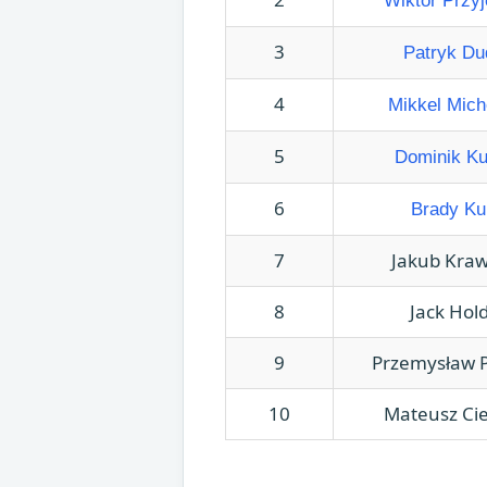
Wiktor Przy
3
Patryk Du
4
Mikkel Mich
5
Dominik Ku
6
Brady Ku
7
Jakub Kra
8
Jack Hol
9
Przemysław P
10
Mateusz Cie