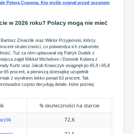
ale Petera Cravena. Kto wyśle sygnał przed sezonem
ycie w 2026 roku? Polacy mogą nie mieć
 Bartosz Zmarzlik oraz Wiktor Przyjemski, którzy
 procent skuteczności, co potwierdza ich znakomite
lność. Tuż za nimi uplasował się Patryk Dudek z
iejsca zajęli Mikkel Michelsen i Dominik Kubera z
rady Kurtz oraz Jakub Krawczyk osiągnęli po 65,9 i 65,8
 65 procent, a pierwszą dziesiątkę uzupełnili
rniak z wynikiem lekko ponad 63 procent. Tak
rzewadze często decydują detale, które później
ik
% skuteczności na starcie
72,6
rzlik
72,5