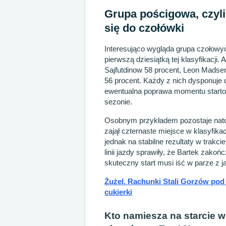
Grupa pościgowa, czyl
się do czołówki
Interesująco wygląda grupa czołowyc
pierwszą dziesiątką tej klasyfikacji.
Sajfutdinow 58 procent, Leon Madsen
56 procent. Każdy z nich dysponuje d
ewentualna poprawa momentu starto
sezonie.
Osobnym przykładem pozostaje natom
zajął czternaste miejsce w klasyfikac
jednak na stabilne rezultaty w trakc
linii jazdy sprawiły, że Bartek zako
skuteczny start musi iść w parze z j
Żużel. Rachunki Stali Gorzów pod
cukierki
Kto namiesza na starcie w