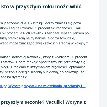
i kto w przyszłym roku może wbić
h jeźdźców PGE Ekstraligi, którzy znaleźli się poza
 Artiom Łaguta uzyskał 59 procent skuteczności, Emil
 57 procent, a Piotr Pawlicki i Michael Jepsen Jensen po
użą prędkością na dystansie, a co za tym idzie,
wego może znacząco zwiększyć ich średnią w kolejnym
iast Bartłomiej Kowalski, który z wynikiem 60 procent
ji startów. Dobre reakcje spod taśmy nie przełożyły się
ie biegu. Problemy z utrzymaniem prędkości i optymalnej
ńczył sezon z odległą średnią punktową, co pokazuje, że
azdą na dystansie.
 lupą.Wytykają wydatki na mieszkania, przejazdy i…
 przyszłym sezonie? Vaculik i Woryna z