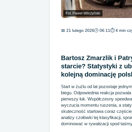
Fot. Paweł Wilczyński
📅 21 lutego 2026
🕒 06:11
⏱ 4 min cz
Bartosz Zmarzlik i Pat
starcie? Statystyki z 
kolejną dominację pol
Start w żużlu od lat pozostaje jed
biegu. Odpowiednia reakcja pozwala
pierwszy łuk. Współczesny speedway
wyczucia momentu ruszenia, a staty
skuteczność startowa coraz częście
analizy czołówki tej klasyfikacji,
dominować w rywalizacji spod taśmy