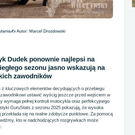
ytania
✍️ Autor:
Marcel Drozdowski
ryk Dudek ponownie najlepsi na
ubiegłego sezonu jasno wskazują na
skich zawodników
nym z kluczowych elementów decydujących o przebiegu
 zawodnikowi ustawić wyścig jeszcze przed wejściem w
 wymaga pełnej kontroli motocykla oraz perfekcyjnego
styki GuruStats z sezonu 2025 pokazują, że wysoka
j przekłada się na realne zdobycze punktowe. Za pomocą
 sprawdźmy, kto w nadchodzących rozgrywkach może
.