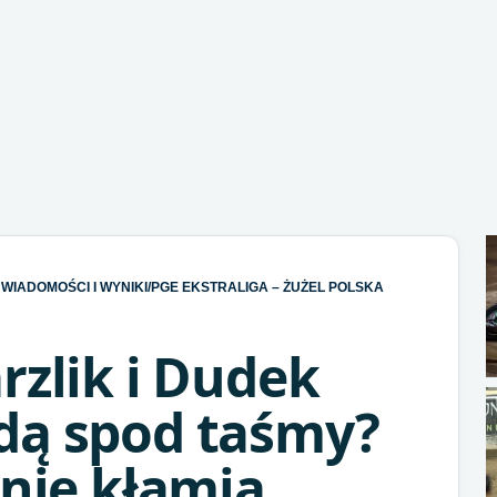
WIADOMOŚCI I WYNIKI
/
PGE EKSTRALIGA – ŻUŻEL POLSKA
rzlik i Dudek
dą spod taśmy?
 nie kłamią