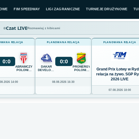
LOWE
FIM SPEEDWAY
LIGI ZAGRANICZNE
TURNIEJE DRUŻYNOWE
TU
Czat LIVE
Rozmawiaj z kibicami
OWANA RELACJA
PLANOWANA RELACJA
PLANOWANA RELACJA
0
:
0
0
:
0
ABRAMCZYK
DAKAR
PRONERGY
Grand Prix Łotwy w Ryd
POLONIA
DEVELOPMENT
POLONIA
BYDGOSZCZ
STAL
PIŁA
relacja na żywo. SGP R
RZESZÓW
2026 LIVE
08.2026 14:00
08.08.2026 16:30
07.08.2026 18:00