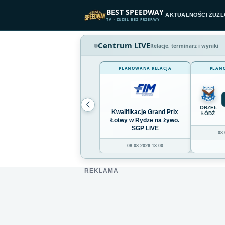
Przejdź do treści
BEST SPEEDWAY
AKTUALNOŚCI ŻUŻ
TV · ŻUŻEL BEZ PRZERWY
Centrum LIVE
Relacje, terminarz i wyniki
PLANOWANA RELACJA
PLAN
ORZEŁ
Kwalifikacje Grand Prix
ŁÓDŹ
Łotwy w Rydze na żywo.
SGP LIVE
08.
08.08.2026 13:00
REKLAMA