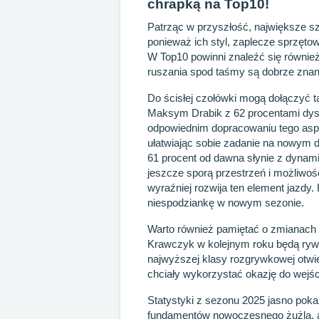
chrapką na Top10!
Patrząc w przyszłość, największe s
ponieważ ich styl, zaplecze sprzęto
W Top10 powinni znaleźć się również
ruszania spod taśmy są dobrze znane 
Do ścisłej czołówki mogą dołączyć t
Maksym Drabik z 62 procentami dys
odpowiednim dopracowaniu tego asp
ułatwiając sobie zadanie na nowym 
61 procent od dawna słynie z dynam
jeszcze sporą przestrzeń i możliwo
wyraźniej rozwija ten element jazdy.
niespodziankę w nowym sezonie.
Warto również pamiętać o zmianach
Krawczyk w kolejnym roku będą rywal
najwyższej klasy rozgrywkowej otwi
chciały wykorzystać okazję do wejśc
Statystyki z sezonu 2025 jasno poka
fundamentów nowoczesnego żużla, a