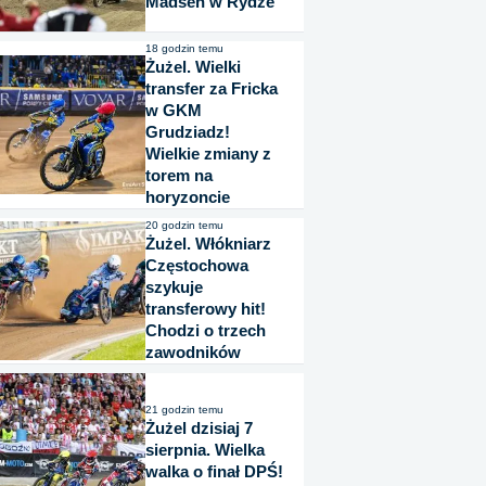
Madsen w Rydze
18 godzin temu
Żużel. Wielki
transfer za Fricka
w GKM
Grudziadz!
Wielkie zmiany z
torem na
horyzoncie
20 godzin temu
Żużel. Włókniarz
Częstochowa
szykuje
transferowy hit!
Chodzi o trzech
zawodników
21 godzin temu
Żużel dzisiaj 7
sierpnia. Wielka
walka o finał DPŚ!