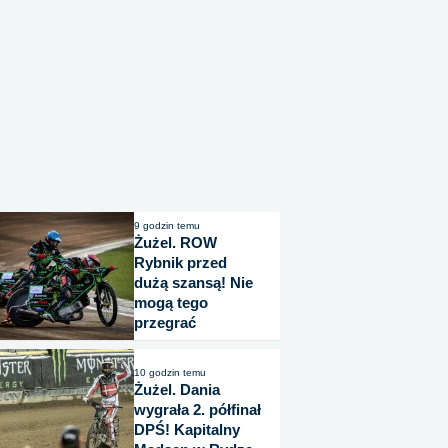
9 godzin temu
Żużel. ROW
Rybnik przed
dużą szansą! Nie
mogą tego
przegrać
10 godzin temu
Żużel. Dania
wygrała 2. półfinał
DPŚ! Kapitalny