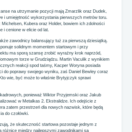
zanse na utrzymanie pozycji mają Zmarzlik oraz Dudek,
we i umiejętność wykorzystania pierwszych metrów toru.
 Michelsen, Kubera oraz Holder, bowiem ich zdolności
i cenione w elicie od lat.
akże zawodnicy balansujący tuż za pierwszą dziesiątką.
ponuje solidnym momentem startowym i przy
ektu ma sporą szansę zrobić wyraźny krok naprzód,
domowym torze w Grudziądzu. Martin Vaculik z wynikiem
icznych reakcji spod taśmy, Kacper Woryna posiada
ści do poprawy swojego wyniku, zaś Daniel Bewley coraz
 Kto wie, być może to właśnie Brytyjczyk sprawi
 kadrowych, ponieważ Wiktor Przyjemski oraz Jakub
izować w Metalkas 2. Ekstralidze. Ich odejście z
era zatem przestrzeń dla nowych nazwisk, które będą
ia do czołówki.
zują, że skuteczność startowa pozostaje jednym z
 różnice między najlepszymi zawodnikami są