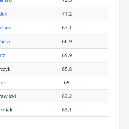
jemski
71,2
dek
67,1
elsen
66,9
bera
65.9
rtz
wczyk
65,8
der
65
awlicki
63,2
rniak
63,1