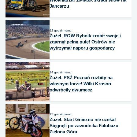
Włókniarza! 16-latek skradł show na
Jancarzu
12 godzin temu
Żużel. ROW Rybnik zrobił swoje i
zgarnął pełną pulę! Ostrów nie
wytrzymał naporu gospodarzy
14 godzin temu
Żużel. PSŻ Poznań rozbity na
własnym torze! Wilki Krosno
odwróciły dwumecz
15 godzin temu
Żużel. Start Gniezno nie czeka!
Sięgnęli po zawodnika Falubazu
Zielona Góra