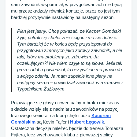
sam zawodnik wspomniał, w przygotowaniach nie będą
mu przeszkadzały również kontuzje, przez co jest tym
bardziej pozytywnie nastawiony na następny sezon.
Plan jest jasny. Chcę pokazać, że Kacper Gomólski
żyje, potrafi się skutecznie ścigać i ma się dobrze.
Tym bardziej że w końcu będę przystępował do
przygotowań zimowych jako zdrowy zawodnik, a nie
taki, który ma problemy ze zdrowiem. Ja
oczekującym?! Nie wiem czyje to są słowa. Jeśli tak
prezes klubu powiedział, to oczywiście ma prawo do
swojego zdania. Ja mam zupełnie inne plany na
następny sezon – powiedział zawodnik w rozmowie z
Tygodnikiem Żużlowym
Pojawiające się głosy o ewentualnym braku miejsca w
składzie wzięły się z nadmiaru zawodników na pozycji
krajowego seniora, na którą chętni poza
Kacprem
Gomólskim
są Kevin Fajfer i
Hubert Łęgowik
.
Ostateczna decyzja należeć będzie do trenera Tomasza
Fajfera, lecz wychowanek klubu z pierwszej stolicy