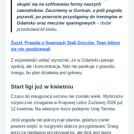
skupić się na szlifowaniu formy naszych
zawodników. Zaczniemy w Gorican, a jeśli pogoda
pozwoli, po powrocie przystąpimy do treningów w
Gdańsku oraz meczów sparingowych
– dodał
przedstawiciel klubu.
Żużel. Prawda o finansach Stali Gorzów. Tego kibice
się nie spodziewali
Z wypowiedzi widać wyraźnie, że w Gdańsku panuje
spokój, ale i koncentracja. Nikt nie panikuje z powodu
śniegu, bo plan działania jest gotowy.
Start ligi już w kwietniu
Czasu do inauguracji sezonu nie zostało wiele. Wybrzeże
rozpocznie zmagania w Krajowej Lidze Żużlowej 2026 już
12 kwietnia. Na własnym torze podejmie Unię Tarnów.
Jeśli pogoda nie pokrzyżuje planów, gdańszczanie
powinni wejść w rozgrywki dobrze przygotowani. Śnieg
jeszcze niedawno przykrywał tor, ale dziś jest jasny