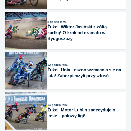
8 godzin temu
Żużel. Wiktor Jasiński z żółtą
kartką! O krok od dramatu w
Bydgoszczy
12 godzin temu
Żużel. Unia Leszno wzmacnia się na
lata! Zabezpieczyli przyszłość
14 godzin temu
Żużel. Motor Lublin zadecyduje o
losie... połowy ligi!