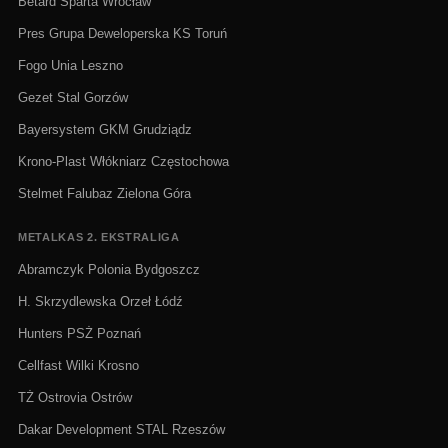
Betard Sparta Wrocław
Pres Grupa Deweloperska KS Toruń
Fogo Unia Leszno
Gezet Stal Gorzów
Bayersystem GKM Grudziądz
Krono-Plast Włókniarz Częstochowa
Stelmet Falubaz Zielona Góra
METALKAS 2. EKSTRALIGA
Abramczyk Polonia Bydgoszcz
H. Skrzydlewska Orzeł Łódź
Hunters PSŻ Poznań
Cellfast Wilki Krosno
TŻ Ostrovia Ostrów
Dakar Development STAL Rzeszów