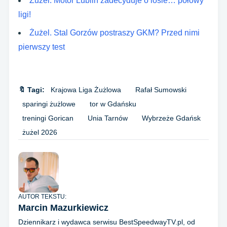
Żużel. Motor Lublin zadecyduje o losie… połowy
ligi!
Żużel. Stal Gorzów postraszy GKM? Przed nimi
pierwszy test
🔖 Tagi:
Krajowa Liga Żużlowa
Rafał Sumowski
sparingi żużlowe
tor w Gdańsku
treningi Gorican
Unia Tarnów
Wybrzeże Gdańsk
żużel 2026
AUTOR TEKSTU:
Marcin Mazurkiewicz
Dziennikarz i wydawca serwisu BestSpeedwayTV.pl, od