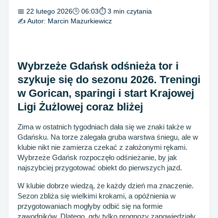
📅 22 lutego 2026
🕒 06:03
⏱ 3 min czytania
✍️ Autor:
Marcin Mazurkiewicz
Wybrzeże Gdańsk odśnieża tor i
szykuje się do sezonu 2026. Treningi
w Gorican, sparingi i start Krajowej
Ligi Żużlowej coraz bliżej
Zima w ostatnich tygodniach dała się we znaki także w
Gdańsku. Na torze zalegała gruba warstwa śniegu, ale w
klubie nikt nie zamierza czekać z założonymi rękami.
Wybrzeże Gdańsk rozpoczęło odśnieżanie, by jak
najszybciej przygotować obiekt do pierwszych jazd.
W klubie dobrze wiedzą, że każdy dzień ma znaczenie.
Sezon zbliża się wielkimi krokami, a opóźnienia w
przygotowaniach mogłyby odbić się na formie
zawodników. Dlatego, gdy tylko prognozy zapowiedziały