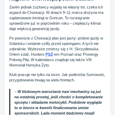
Zanim jednak żużlowcy wyjadą na własny tor, czeka ich
wyjazd do Chorwacji. W dniach 9–11 marca drużyna ma
zaplanowane treningi w Gorican. To rozwiązanie
sprawdzone już w poprzednim roku – cieplejszy klimat
daje większą gwarancję jazdy.
Po powrocie z Chorwacji plan jest jasny: próbne jazdy w
Gdańsku i ostatnie szlify przed sparingami. A tych nie
zabraknie. Wybrzeże zmierzy się z H. Skrzydlewska
Orłem Łódź, Hunters
PSŻ
-em Poznań oraz Pronergy
Polonią Piła. W kalendarzu znajduje się także VIII
Memoriał Henryka Żyto.
Klub pracuje nie tylko na torze. Jak podkreśla Sumowski,
przygotowania trwają na wielu frontach.
–
W klubowym warsztacie nasi mechanicy są już
na ostatniej prostej, jeśli chodzi o kompletowanie
sprzętu i składanie motocykli. Podobnie wygląda
to w biurze w kwestii finalizowania umów
sponsorskich. Lada moment będziemy mogli