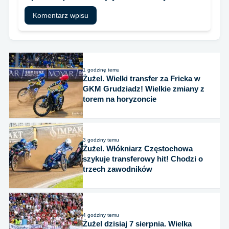
1 godzinę temu
Żużel. Wielki transfer za Fricka w
GKM Grudziadz! Wielkie zmiany z
torem na horyzoncie
3 godziny temu
Żużel. Włókniarz Częstochowa
szykuje transferowy hit! Chodzi o
trzech zawodników
4 godziny temu
Żużel dzisiaj 7 sierpnia. Wielka