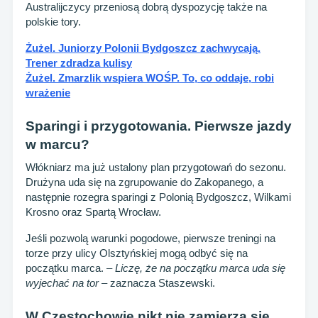
Australijczycy przeniosą dobrą dyspozycję także na
polskie tory.
Żużel. Juniorzy Polonii Bydgoszcz zachwycają.
Trener zdradza kulisy
Żużel. Zmarzlik wspiera WOŚP. To, co oddaje, robi
wrażenie
Sparingi i przygotowania. Pierwsze jazdy
w marcu?
Włókniarz ma już ustalony plan przygotowań do sezonu.
Drużyna uda się na zgrupowanie do Zakopanego, a
następnie rozegra sparingi z Polonią Bydgoszcz, Wilkami
Krosno oraz Spartą Wrocław.
Jeśli pozwolą warunki pogodowe, pierwsze treningi na
torze przy ulicy Olsztyńskiej mogą odbyć się na
początku marca. –
Liczę, że na początku marca uda się
wyjechać na tor
– zaznacza Staszewski.
W Częstochowie nikt nie zamierza się