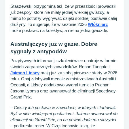
Staszewski przypomina też, że w przeszłości prowadził
już zespoły, które nie miały jednej wielkiej gwiazdy, a
mimo to potrafiły wygrywać dzięki solidnej postawie całej
drużyny. To sugeruje, że w sezonie 2026
Włókniarz
może postawić na kolektyw, a nie na jedną gwiazdę.
Australijczycy już w gazie. Dobre
sygnały z antypodów
Pozytywnych informacji szkoleniowiec upatruje w formie
swoich zagranicznych zawodników. Rohan Tungate i
Jaimon Lidsey
mają już za sobą pierwsze starty w 2026
roku. Obaj zdobywali medale w mistrzostwach Australii i
Oceanii, a Lidsey dodatkowo wygrał turniej o Puchar
Jasona Lyonsa oraz awansował do eliminacji Speedway
Grand Prix.
–
Cieszy ich postawa w zawodach, w których startowali.
Byli w nich wiodącymi postaciami. Jaimon awansował do
eliminacji do Grand Prix, co na pewno doda mu skrzydeł
– podkreśla trener. W Częstochowie liczą, że