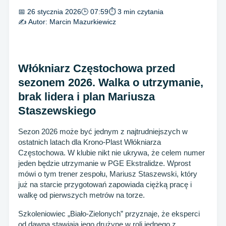
📅 26 stycznia 2026
🕒 07:59
⏱ 3 min czytania
✍️ Autor:
Marcin Mazurkiewicz
Włókniarz Częstochowa przed
sezonem 2026. Walka o utrzymanie,
brak lidera i plan Mariusza
Staszewskiego
Sezon 2026 może być jednym z najtrudniejszych w
ostatnich latach dla Krono-Plast Włókniarza
Częstochowa. W klubie nikt nie ukrywa, że celem numer
jeden będzie utrzymanie w PGE Ekstralidze. Wprost
mówi o tym trener zespołu, Mariusz Staszewski, który
już na starcie przygotowań zapowiada ciężką pracę i
walkę od pierwszych metrów na torze.
Szkoleniowiec „Biało-Zielonych” przyznaje, że eksperci
od dawna stawiają jego drużynę w roli jednego z