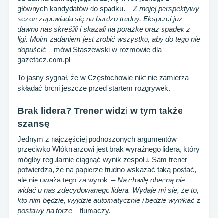
głównych kandydatów do spadku. –
Z mojej perspektywy
sezon zapowiada się na bardzo trudny. Eksperci już
dawno nas skreślili i skazali na porażkę oraz spadek z
ligi. Moim zadaniem jest zrobić wszystko, aby do tego nie
dopuścić
– mówi Staszewski w rozmowie dla
gazetacz.com.pl
To jasny sygnał, że w Częstochowie nikt nie zamierza
składać broni jeszcze przed startem rozgrywek.
Brak lidera? Trener widzi w tym także
szansę
Jednym z najczęściej podnoszonych argumentów
przeciwko Włókniarzowi jest brak wyraźnego lidera, który
mógłby regularnie ciągnąć wynik zespołu. Sam trener
potwierdza, że na papierze trudno wskazać taką postać,
ale nie uważa tego za wyrok. –
Na chwilę obecną nie
widać u nas zdecydowanego lidera. Wydaje mi się, że to,
kto nim będzie, wyjdzie automatycznie i będzie wynikać z
postawy na torze
– tłumaczy.