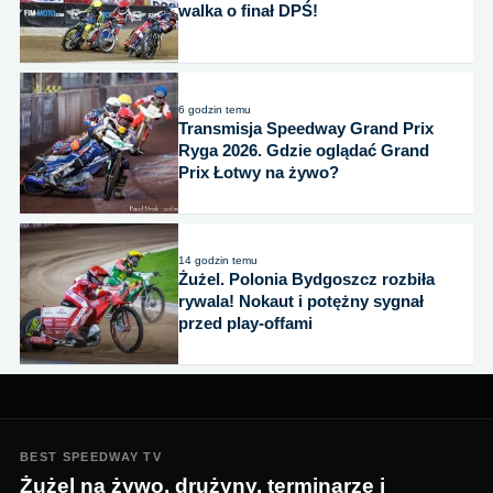
walka o finał DPŚ!
6 godzin temu
Transmisja Speedway Grand Prix
Ryga 2026. Gdzie oglądać Grand
Prix Łotwy na żywo?
14 godzin temu
Żużel. Polonia Bydgoszcz rozbiła
rywala! Nokaut i potężny sygnał
przed play-offami
BEST SPEEDWAY TV
Żużel na żywo, drużyny, terminarze i