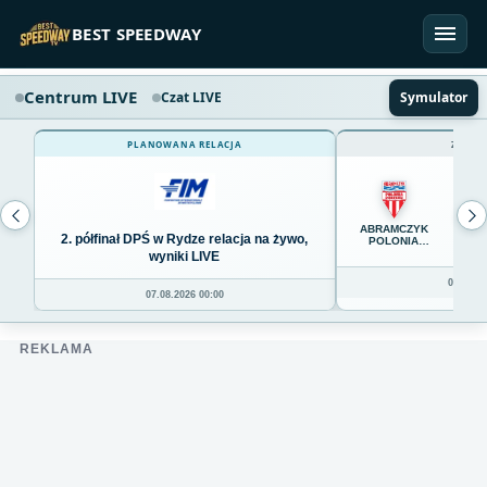
Przejdź do treści
BEST SPEEDWAY
Centrum LIVE
Czat LIVE
Symulator
PLANOWANA RELACJA
ZAKOŃ
65
ABRAMCZYK
2. półfinał DPŚ w Rydze relacja na żywo,
POLONIA
BYDGOSZCZ
wyniki LIVE
06.08.20
07.08.2026 00:00
REKLAMA