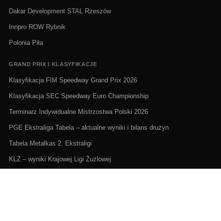
Dakar Development STAL Rzeszów
Innpro ROW Rybnik
Polonia Piła
GRAND PRIX I KLASYFIKACJE
Klasyfikacja FIM Speedway Grand Prix 2026
Klasyfikacja SEC Speedway Euro Championship
Terminarz Indywidualne Mistrzostwa Polski 2026
PGE Ekstraliga Tabela – aktualne wyniki i bilans drużyn
Tabela Metalkas 2. Ekstraligi
KLŻ – wyniki Krajowej Ligi Żużlowej
ŻUŻEL NA ŻYWO I TERMINARZE
Żużel na żywo: Gdzie oglądać transmisje
PGE Ekstraliga terminarz