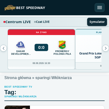
Przejdź do treści
BEST SPEEDWAY
Centrum LIVE
Czat LIVE
Symulator
NA ŻYWO
PLANOWAN
0
:
0
DAKAR
PRONERGY
Grand Prix Łotwy w R
DEVELOPMENT
POLONIA PIŁA
STAL RZESZÓW
SGP Ryga 
08.08.2026 16:30
07.08.20
Strona główna
»
sparingi Włókniarza
BEST SPEEDWAY TV
Tag:
SPARINGI WŁÓKNIARZA