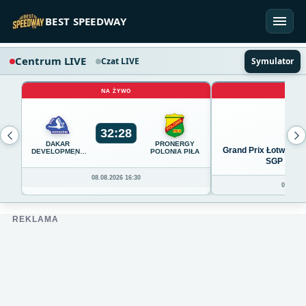
Przejdź do treści
BEST SPEEDWAY
Centrum LIVE
Czat LIVE
Symulator
NA ŻYWO
NA 
32
:
28
DAKAR
PRONERGY
Grand Prix Łotwy w R
DEVELOPMENT
POLONIA PIŁA
STAL RZESZÓW
SGP Ryga 
08.08.2026 16:30
07.08.20
REKLAMA