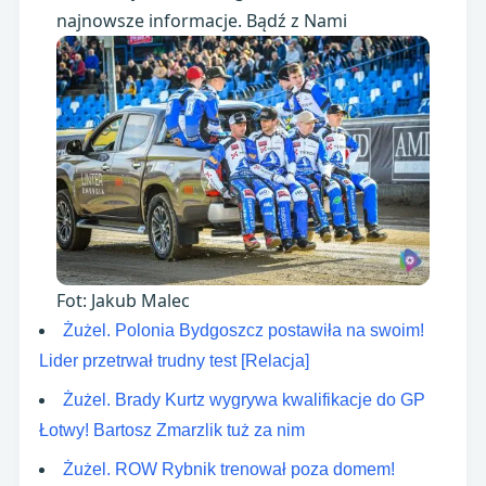
najnowsze informacje. Bądź z Nami
Fot: Jakub Malec
Żużel. Polonia Bydgoszcz postawiła na swoim!
Lider przetrwał trudny test [Relacja]
Żużel. Brady Kurtz wygrywa kwalifikacje do GP
Łotwy! Bartosz Zmarzlik tuż za nim
Żużel. ROW Rybnik trenował poza domem!