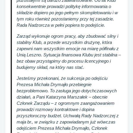
pozostałymi są bardzo zaawansowane. Od lat Klub
konsekwentnie prowadzi politykę informowania o
składzie dopiero po jego pełnym skompletowaniu i w
tym roku również pozostaniemy przy tej zasadzie.
Rada Nadzorcza w pełni popiera to podejście.
Zarząd wykonuje ogrom pracy, aby zbudować silny i
stabilny Klub, a przede wszystkim drużynę, która
zapewni nam wszystkim emocje na miarę półfinału z
Unią Leszno. Sytuacja finansowa Klubu jest stabilna –
bez obaw przystąpimy do procesu licencyjnego i
budujemy skład, na który nas stać.
Jesteśmy przekonani, że sukcesja po odejściu
Prezesa Michała Drymajło przebiegnie
bezproblemowo. To zasługa jego dotychczasowych
działań, a Pani Katarzyna Marszałek – obecnie
Członek Zarządu – z ogromnym zaangażowaniem
prowadzi rozmowy kontraktowe i dopina
przyszłoroczny budżet. Uchwałą Rady Nadzorczej z
maja br., w związku z zapowiadanym już wówczas
odejściem Prezesa Michała Drymajło, Członek