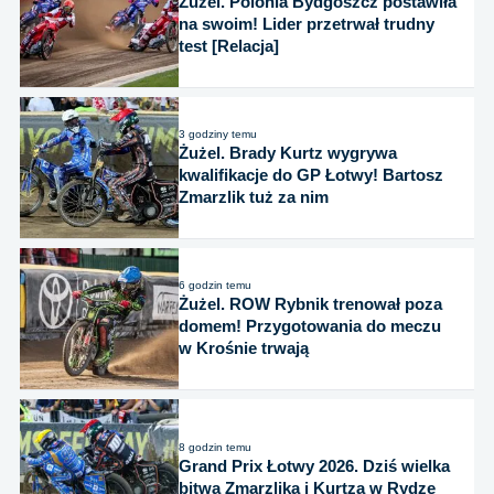
Żużel. Polonia Bydgoszcz postawiła
na swoim! Lider przetrwał trudny
test [Relacja]
3 godziny temu
Żużel. Brady Kurtz wygrywa
kwalifikacje do GP Łotwy! Bartosz
Zmarzlik tuż za nim
6 godzin temu
Żużel. ROW Rybnik trenował poza
domem! Przygotowania do meczu
w Krośnie trwają
8 godzin temu
Grand Prix Łotwy 2026. Dziś wielka
bitwa Zmarzlika i Kurtza w Rydze