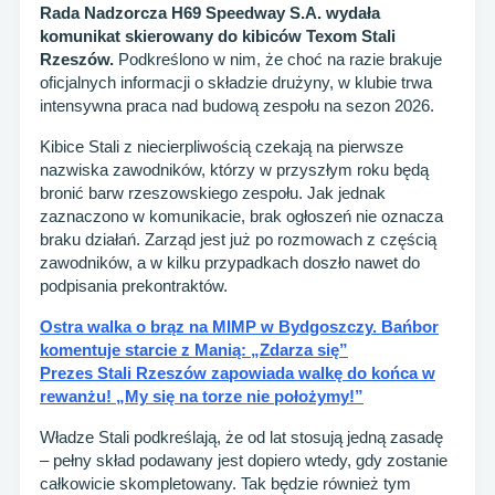
Rada Nadzorcza H69 Speedway S.A. wydała
komunikat skierowany do kibiców Texom Stali
Rzeszów.
Podkreślono w nim, że choć na razie brakuje
oficjalnych informacji o składzie drużyny, w klubie trwa
intensywna praca nad budową zespołu na sezon 2026.
Kibice Stali z niecierpliwością czekają na pierwsze
nazwiska zawodników, którzy w przyszłym roku będą
bronić barw rzeszowskiego zespołu. Jak jednak
zaznaczono w komunikacie, brak ogłoszeń nie oznacza
braku działań. Zarząd jest już po rozmowach z częścią
zawodników, a w kilku przypadkach doszło nawet do
podpisania prekontraktów.
Ostra walka o brąz na MIMP w Bydgoszczy. Bańbor
komentuje starcie z Manią: „Zdarza się”
Prezes Stali Rzeszów zapowiada walkę do końca w
rewanżu! „My się na torze nie położymy!”
Władze Stali podkreślają, że od lat stosują jedną zasadę
– pełny skład podawany jest dopiero wtedy, gdy zostanie
całkowicie skompletowany. Tak będzie również tym