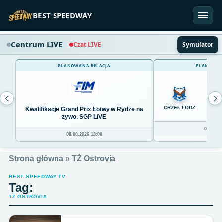
Przejdź do treści
BEST SPEEDWAY
Centrum LIVE
Czat LIVE
Symulator
PLANOWANA RELACJA
PLANOWAN
0
ORZEŁ ŁÓDŹ
Kwalifikacje Grand Prix Łotwy w Rydze na
żywo. SGP LIVE
08.08.20
08.08.2026 13:00
Strona główna
»
TŻ Ostrovia
BEST SPEEDWAY TV
Tag:
TŻ OSTROVIA