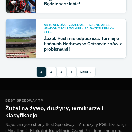
Będzie w sztabie!
AKTUALNOŚCI ŻUŻLOWE – NAJNOWSZE
WIADOMOŚCI I WYNIKI · 10 PAŹDZIERNIKA
2025
Żużel. Pech nie odpuszcza. Turniej o
Łańcuch Herbowy w Ostrowie znów z
problemami!
1
2
3
4
Dalej →
BEST SPEEDWAY TV
Żużel na żywo, drużyny, terminarze i
klasyfikacje
Najważniejsze strony Best Speedway TV: drużyny PGE Ekstraligi
i Metalkas 2. Ekstraligi, klasyfikacje Grand Prix, terminarze oraz