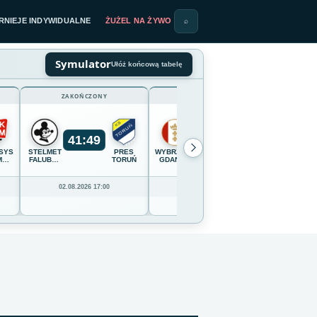
RNIEJE INDYWIDUALNE
ŻUŻEL NA ŻYWO
⌕
Symulator
Ułóż końcową tabelę
ZAKOŃCZONY
ZAKOŃCZONY
41
:
49
54
:
36
SYSTEM
STELMET
PRES
WYBRZEŻE
OPTIBET
CELLFAS
M
FALUBAZ
TORUŃ
GDAŃSK
LOKOMOTIV
WILKI
IĄDZ
ZIELONA
DAUGAVPILS
KROSN
GÓRA
02.08.2026 17:00
02.08.2026 16:00