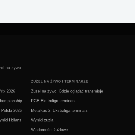
żel na żywo.
ŻUŻEL NA ŻYWO I TERMINARZE
rix 2026
Żużel na żywo: Gdzie oglądać transmisje
Championship
PGE Ekstraliga terminarz
 Polski 2026
Metalkas 2. Ekstraliga terminarz
niki i bilans
Wyniki żużla
Wiadomości żużlowe