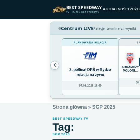
Przejdź do treści
BEST SPEEDWAY
AKTUALNOŚCI ŻUŻ
TV · ŻUŻEL BEZ PRZERWY
Centrum LIVE
Relacje, terminarz i wyniki
PLANOWANA RELACJA
Z
ABRAMCZY
2. półfinał DPŚ w Rydze
POLONIA
BYDGOSZC
relacja na żywo
06.
07.08.2026 18:00
Strona główna
»
SGP 2025
BEST SPEEDWAY TV
Tag:
SGP 2025