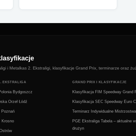
lasyfikacje
i i Metalkas 2. Ekstraligi, klasyfikacje Grand Prix, terminarze oraz żu
. EKSTRALIGA
GRAND PRIX I KLASYFIKACJE
olonia Bydgoszcz
Klasyfikacja FIM Speedway Grand P
wska Orzeł Łódź
Klasyfikacja SEC Speedway Euro 
Ż Poznań
Terminarz Indywidualne Mistrzostwa
i Krosno
PGE Ekstraliga Tabela – aktualne wy
drużyn
 Ostrów