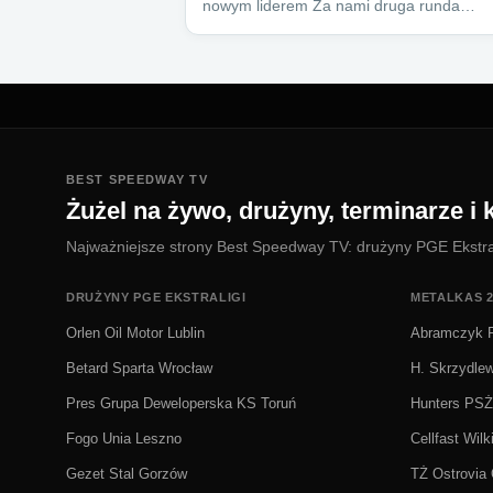
nowym liderem Za nami druga runda…
BEST SPEEDWAY TV
Żużel na żywo, drużyny, terminarze i k
Najważniejsze strony Best Speedway TV: drużyny PGE Ekstralig
DRUŻYNY PGE EKSTRALIGI
METALKAS 2
Orlen Oil Motor Lublin
Abramczyk P
Betard Sparta Wrocław
H. Skrzydle
Pres Grupa Deweloperska KS Toruń
Hunters PS
Fogo Unia Leszno
Cellfast Wilk
Gezet Stal Gorzów
TŻ Ostrovia