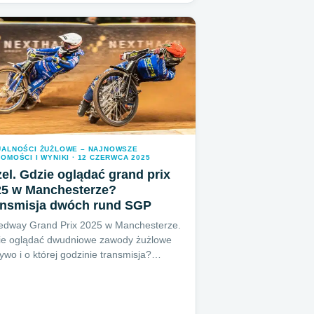
UALNOŚCI ŻUŻLOWE – NAJNOWSZE
OMOŚCI I WYNIKI · 12 CZERWCA 2025
el. Gdzie oglądać grand prix
25 w Manchesterze?
ansmisja dwóch rund SGP
edway Grand Prix 2025 w Manchesterze.
ie oglądać dwudniowe zawody żużlowe
ywo i o której godzinie transmisja?…