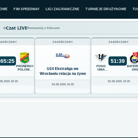
LOWE
FIM SPEEDWAY
LIGI ZAGRANICZNE
TURNIEJE DRUŻYNOWE
TU
Czat LIVE
Rozmawiaj z kibicami
AKOŃCZONY
ZAKOŃCZONY
ZAKOŃCZONY
65
:
25
51
:
39
K
PRONERGY
FOGO
BAYER
U24 Ekstraliga we
POLONIA
UNIA
GK
Z
PIŁA
LESZNO
GRUDZ
Wrocławiu relacja na żywo
08.2026 20:30
02.08.2026 19:30
04.08.2026 16:00