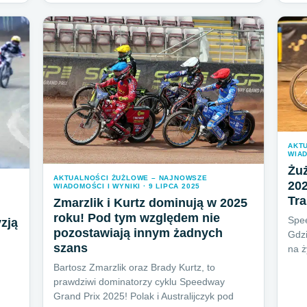
AKT
WIAD
Żuż
AKTUALNOŚCI ŻUŻLOWE – NAJNOWSZE
20
WIADOMOŚCI I WYNIKI · 9 LIPCA 2025
Tr
Zmarzlik i Kurtz dominują w 2025
roku! Pod tym względem nie
Spe
zją
pozostawiają innym żadnych
Gdz
szans
na ż
Bartosz Zmarzlik oraz Brady Kurtz, to
prawdziwi dominatorzy cyklu Speedway
Grand Prix 2025! Polak i Australijczyk pod