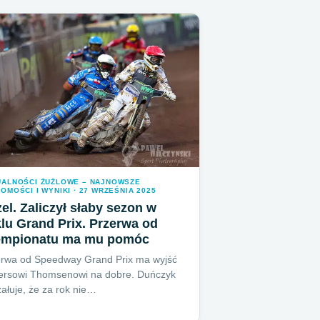
UALNOŚCI ŻUŻLOWE – NAJNOWSZE
OMOŚCI I WYNIKI · 27 WRZEŚNIA 2025
el. Zaliczył słaby sezon w
lu Grand Prix. Przerwa od
empionatu ma mu pomóc
erwa od Speedway Grand Prix ma wyjść
ersowi Thomsenowi na dobre. Duńczyk
żałuje, że za rok nie…