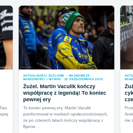
AKTUALNOŚCI ŻUŻLOWE – NAJNOWSZE
AKT
WIADOMOŚCI I WYNIKI · 22 PAŹDZIERNIKA 2025
WIAD
Żużel. Martin Vaculik kończy
Żuż
współpracę z legendą! To koniec
cyk
pewnej ery
cz
Taiu
To koniec pewnej ery. Martin Vaculik
Prz
epiej
poinformował w mediach społecznościowych,
And
że po czterech latach kończy współpracę z
nie 
Bjarne…