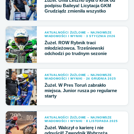
Żużel. Unia Leszno była o krok od
podpisu Baileya! Licytacja GKM
Grudziądz zmieniła wszystko
AKTUALNOŚCI ŻUŻLOWE – NAJNOWSZE
WIADOMOŚCI I WYNIKI · 3 STYCZNIA 2026
Żużel. ROW Rybnik traci
młodzieżowca. Trześniewski
odchodzi po trudnym sezonie
AKTUALNOŚCI ŻUŻLOWE – NAJNOWSZE
WIADOMOŚCI I WYNIKI · 24 GRUDNIA 2025
Żużel. W Pres Toruń zabrakło
miejsca. Junior rusza po regularne
starty
AKTUALNOŚCI ŻUŻLOWE – NAJNOWSZE
WIADOMOŚCI I WYNIKI · 8 LISTOPADA 2025
Żużel. Walczył o karierę i nie
odpuścił! Zawodnik Wybrzeża