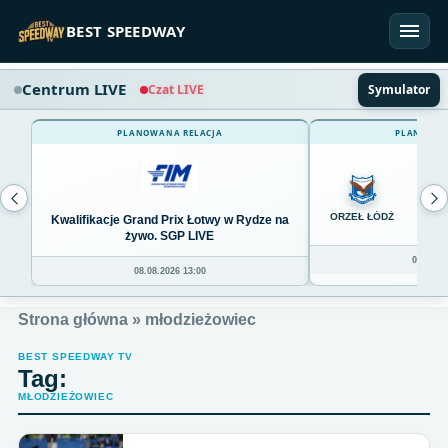
Przejdź do treści
BEST SPEEDWAY
Centrum LIVE
Czat LIVE
Symulator
PLANOWANA RELACJA
PLANOWAN
0
ORZEŁ ŁÓDŹ
Kwalifikacje Grand Prix Łotwy w Rydze na
żywo. SGP LIVE
08.08.20
08.08.2026 13:00
Strona główna
»
młodzieżowiec
BEST SPEEDWAY TV
Tag:
MŁODZIEŻOWIEC