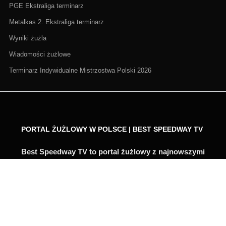
PGE Ekstraliga terminarz
Metalkas 2. Ekstraliga terminarz
Wyniki żużla
Wiadomości żużlowe
Terminarz Indywidualne Mistrzostwa Polski 2026
PORTAL ŻUŻLOWY W POLSCE | BEST SPEEDWAY TV
Best Speedway TV to portal żużlowy z najnowszymi
wiadomościami, wynikami na żywo, relacjami LIVE,
zapowiedziami i analizami. Śledzimy PGE
Ekstraligę, Metalkas 2. Ekstraligę, Grand Prix,
turnieje indywidualne i najważniejsze transfery
żużlowe.