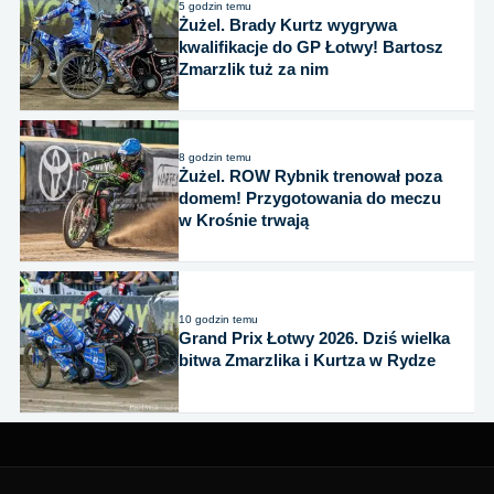
5 godzin temu
Żużel. Brady Kurtz wygrywa
kwalifikacje do GP Łotwy! Bartosz
Zmarzlik tuż za nim
8 godzin temu
Żużel. ROW Rybnik trenował poza
domem! Przygotowania do meczu
w Krośnie trwają
10 godzin temu
Grand Prix Łotwy 2026. Dziś wielka
bitwa Zmarzlika i Kurtza w Rydze