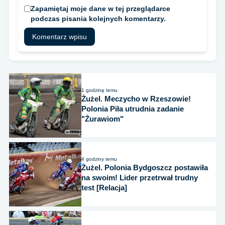
Zapamiętaj moje dane w tej przeglądarce
podczas pisania kolejnych komentarzy.
1 godzinę temu
Żużel. Meczycho w Rzeszowie!
Polonia Piła utrudnia zadanie
"Żurawiom"
4 godziny temu
Żużel. Polonia Bydgoszcz postawiła
na swoim! Lider przetrwał trudny
test [Relacja]