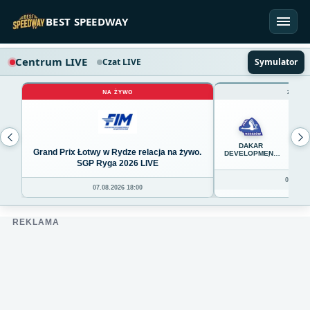
Przejdź do treści
BEST SPEEDWAY
Centrum LIVE
Czat LIVE
Symulator
NA ŻYWO
ZAKOŃ
45
DAKAR
Grand Prix Łotwy w Rydze relacja na żywo.
DEVELOPMENT
STAL RZESZÓW
SGP Ryga 2026 LIVE
08.08.20
07.08.2026 18:00
REKLAMA