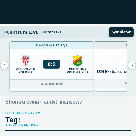
Centrum LIVE
Czat LIVE
Symulator
PLANOWANA RELACJA
ZAKOŃ
0
:
0
ABRAMCZYK
PRONERGY
U24 Ekstraliga we Wro
POLONIA
POLONIA PIŁA
BYDGOSZCZ
04.08.20
06.08.2026 20:30
Strona główna
»
audyt finansowy
BEST SPEEDWAY TV
Tag:
AUDYT FINANSOWY