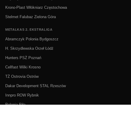
Krono-Plast Włókniarz Częstochowa
Stelmet Falubaz Zielona Góra
METALKAS 2. EKSTRALIGA
Abramczyk Polonia Bydgoszcz
H. Skrzydlewska Orzeł Łódź
Hunters PSŻ Poznań
Cellfast Wilki Krosno
TŻ Ostrovia Ostrów
Dakar Development STAL Rzeszów
Innpro ROW Rybnik
Polonia Piła
GRAND PRIX I KLASYFIKACJE
Klasyfikacja FIM Speedway Grand Prix 2026