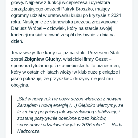
głowę. Najpierw z funkcji wiceprezesa i dyrektora
zarządzającego odszedł Patryk Broszko, mający
ogromny udział w uratowaniu klubu po kryzysie z 2024
roku. Następnie ze stanowiska prezesa zrezygnował
Dariusz Wróbel – człowiek, który na starcie swojej
kadencji musiał ratować zespół dosłownie z dnia na
dzień.
Teraz wszystkie karty są już na stole. Prezesem Stali
został
Zbigniew Głuchy
, właściciel firmy Gezet –
sponsora tytularnego żółto-niebieskich. To biznesmen,
który w ostatnich latach włożył w klub duże pieniądze i
jasno pokazuje, że przyszłość drużyny nie jest mu
obojętna.
„Stal w nowy rok i w nowy sezon wkracza z nowym
Zarządem i nową energią (…) Głęboko wierzymy, że
te zmiany przyniosą tak wyczekiwaną stabilizację i
zostaną pozytywnie ocenione przez kibiców,
sponsorów i udziałowców już w 2026 roku.” — Rada
Nadzorcza