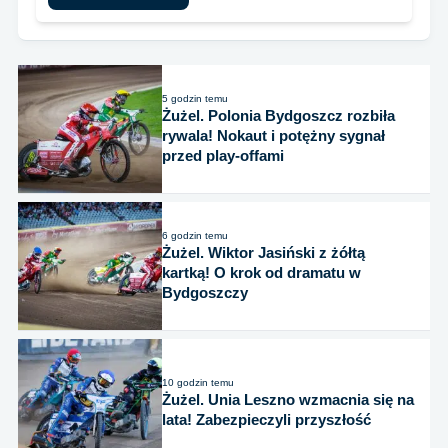
5 godzin temu
Żużel. Polonia Bydgoszcz rozbiła
rywala! Nokaut i potężny sygnał
przed play-offami
6 godzin temu
Żużel. Wiktor Jasiński z żółtą
kartką! O krok od dramatu w
Bydgoszczy
10 godzin temu
Żużel. Unia Leszno wzmacnia się na
lata! Zabezpieczyli przyszłość