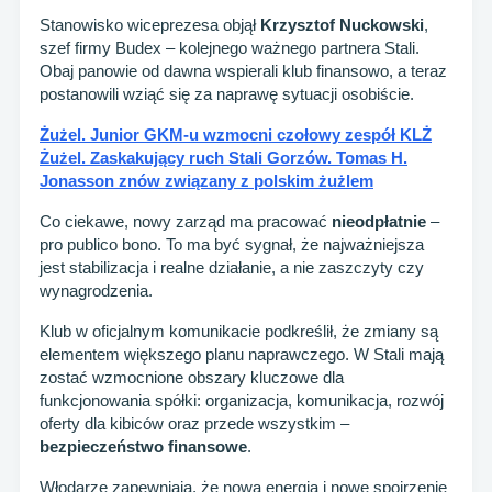
Stanowisko wiceprezesa objął
Krzysztof Nuckowski
,
szef firmy Budex – kolejnego ważnego partnera Stali.
Obaj panowie od dawna wspierali klub finansowo, a teraz
postanowili wziąć się za naprawę sytuacji osobiście.
Żużel. Junior GKM-u wzmocni czołowy zespół KLŻ
Żużel. Zaskakujący ruch Stali Gorzów. Tomas H.
Jonasson znów związany z polskim żużlem
Co ciekawe, nowy zarząd ma pracować
nieodpłatnie
–
pro publico bono. To ma być sygnał, że najważniejsza
jest stabilizacja i realne działanie, a nie zaszczyty czy
wynagrodzenia.
Klub w oficjalnym komunikacie podkreślił, że zmiany są
elementem większego planu naprawczego. W Stali mają
zostać wzmocnione obszary kluczowe dla
funkcjonowania spółki: organizacja, komunikacja, rozwój
oferty dla kibiców oraz przede wszystkim –
bezpieczeństwo finansowe
.
Włodarze zapewniają, że nowa energia i nowe spojrzenie