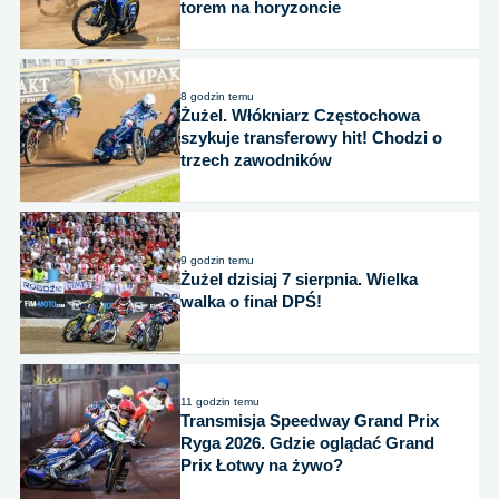
torem na horyzoncie
8 godzin temu
Żużel. Włókniarz Częstochowa
szykuje transferowy hit! Chodzi o
trzech zawodników
9 godzin temu
Żużel dzisiaj 7 sierpnia. Wielka
walka o finał DPŚ!
11 godzin temu
Transmisja Speedway Grand Prix
Ryga 2026. Gdzie oglądać Grand
Prix Łotwy na żywo?