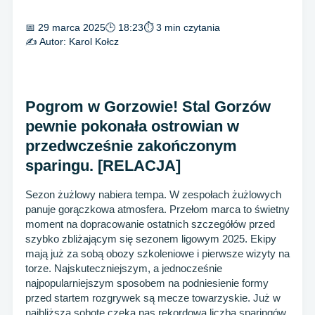
📅 29 marca 2025
🕒 18:23
⏱ 3 min czytania
✍️ Autor:
Karol Kołcz
Pogrom w Gorzowie! Stal Gorzów
pewnie pokonała ostrowian w
przedwcześnie zakończonym
sparingu. [RELACJA]
Sezon żużlowy nabiera tempa. W zespołach żużlowych
panuje gorączkowa atmosfera. Przełom marca to świetny
moment na dopracowanie ostatnich szczegółów przed
szybko zbliżającym się sezonem ligowym 2025. Ekipy
mają już za sobą obozy szkoleniowe i pierwsze wizyty na
torze. Najskuteczniejszym, a jednocześnie
najpopularniejszym sposobem na podniesienie formy
przed startem rozgrywek są mecze towarzyskie. Już w
najbliższą sobotę czeka nas rekordowa liczba sparingów