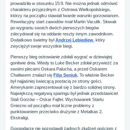
prowadziła w stosunku 15:9. Nie można jednak odmówić
charakteru przyjezdnym z Ostrowa Wielkopolskiego,
którzy na początku stawiali twarde warunki gorzowianom.
Rewelacyjny start zawodów miał Martin Vaculik. Słowak
po wygraniu swoich dwóch pierwszych biegów
zdecydował się na oddanie reszty innym zawodnikom.
Dodatkowo świetny był
Andrzej Lebiediew
, który
zwyciężył swoje wszystkie biegi.
Pierwszy bieg ostrowianie zdołali wygrać w dziewiątej
gonitwie dnia. Wtedy to Luke Becker zdołał przywieźć za
swoimi plecami Oskara Palucha, a przed Oskarem
Chatłasem znalazł się
Filip Seniuk
. To właśnie Becker
był najjaśniej świecącą postacią ze strony gości.
Amerykanin zaprezentował się z bardzo solidnej strony.
Największą negatywą sparingu był jednak przedstawiciel
Stali Gorzów – Oskar Fajfer. Wychowanek Startu
Gniezno od początku miał liczne problemy z
punktowaniem przeciwko drużynie z Metalkas 2.
Ekstraligi.
Gospodarze nie pozostawili żadnych złudzeń gościom z