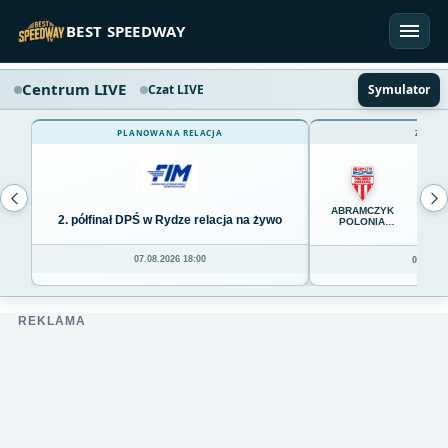
Przejdź do treści
BEST SPEEDWAY
Centrum LIVE
Czat LIVE
Symulator
PLANOWANA RELACJA
ZAKOŃ
65
ABRAMCZYK
2. półfinał DPŚ w Rydze relacja na żywo
POLONIA
BYDGOSZCZ
07.08.2026 18:00
06.08.20
REKLAMA