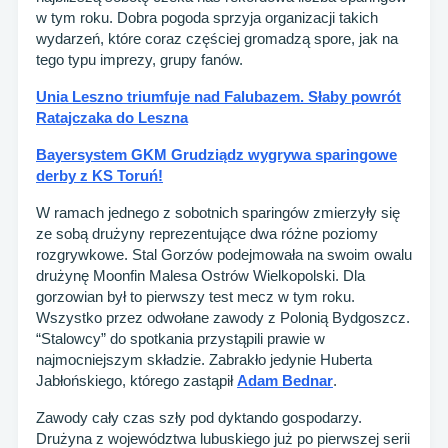
w tym roku. Dobra pogoda sprzyja organizacji takich
wydarzeń, które coraz częściej gromadzą spore, jak na
tego typu imprezy, grupy fanów.
Unia Leszno triumfuje nad Falubazem. Słaby powrót
Ratajczaka do Leszna
Bayersystem GKM Grudziądz wygrywa sparingowe
derby z KS Toruń!
W ramach jednego z sobotnich sparingów zmierzyły się
ze sobą drużyny reprezentujące dwa różne poziomy
rozgrywkowe. Stal Gorzów podejmowała na swoim owalu
drużynę Moonfin Malesa Ostrów Wielkopolski. Dla
gorzowian był to pierwszy test mecz w tym roku.
Wszystko przez odwołane zawody z Polonią Bydgoszcz.
“Stalowcy” do spotkania przystąpili prawie w
najmocniejszym składzie. Zabrakło jedynie Huberta
Jabłońskiego, którego zastąpił
Adam Bednar
.
Zawody cały czas szły pod dyktando gospodarzy.
Drużyna z województwa lubuskiego już po pierwszej serii