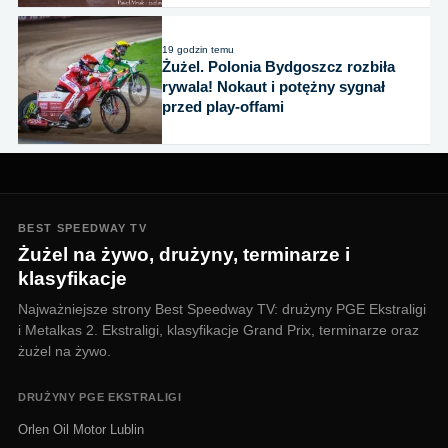
19 godzin temu
Żużel. Polonia Bydgoszcz rozbiła
rywala! Nokaut i potężny sygnał
przed play-offami
BEST SPEEDWAY TV
Żużel na żywo, drużyny, terminarze i
klasyfikacje
Najważniejsze strony Best Speedway TV: drużyny PGE Ekstraligi
i Metalkas 2. Ekstraligi, klasyfikacje Grand Prix, terminarze oraz
żużel na żywo.
DRUŻYNY PGE EKSTRALIGI
Orlen Oil Motor Lublin