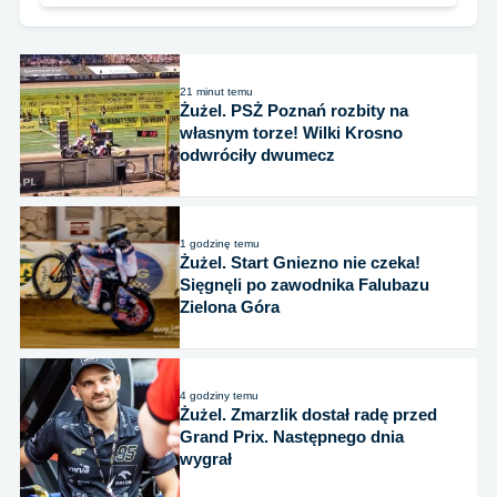
21 minut temu
Żużel. PSŻ Poznań rozbity na
własnym torze! Wilki Krosno
odwróciły dwumecz
1 godzinę temu
Żużel. Start Gniezno nie czeka!
Sięgnęli po zawodnika Falubazu
Zielona Góra
4 godziny temu
Żużel. Zmarzlik dostał radę przed
Grand Prix. Następnego dnia
wygrał