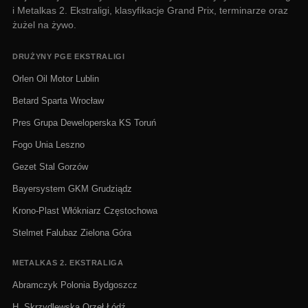
i Metalkas 2. Ekstraligi, klasyfikacje Grand Prix, terminarze oraz
żużel na żywo.
DRUŻYNY PGE EKSTRALIGI
Orlen Oil Motor Lublin
Betard Sparta Wrocław
Pres Grupa Deweloperska KS Toruń
Fogo Unia Leszno
Gezet Stal Gorzów
Bayersystem GKM Grudziądz
Krono-Plast Włókniarz Częstochowa
Stelmet Falubaz Zielona Góra
METALKAS 2. EKSTRALIGA
Abramczyk Polonia Bydgoszcz
H. Skrzydlewska Orzeł Łódź