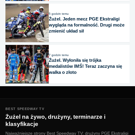
5 godzin temu
Żużel. Jeden mecz PGE Ekstraligi
wygląda na formalność. Drugi może
zmienić układ sił
7 godzin temu
Żużel. Wyłoniła się trójka
medalistów IMŚ! Teraz zaczyna się
walka o złoto
BEST SPEEDWAY TV
Żużel na żywo, drużyny, terminarze i
klasyfikacje
Najważniejsze strony Best Speedway TV: drużyny PGE Ekstraligi