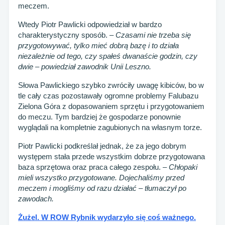
meczem.
Wtedy Piotr Pawlicki odpowiedział w bardzo
charakterystyczny sposób.
– Czasami nie trzeba się
przygotowywać, tylko mieć dobrą bazę i to działa
niezależnie od tego, czy spałeś dwanaście godzin, czy
dwie – powiedział zawodnik Unii Leszno.
Słowa Pawlickiego szybko zwróciły uwagę kibiców, bo w
tle cały czas pozostawały ogromne problemy Falubazu
Zielona Góra z dopasowaniem sprzętu i przygotowaniem
do meczu. Tym bardziej że gospodarze ponownie
wyglądali na kompletnie zagubionych na własnym torze.
Piotr Pawlicki podkreślał jednak, że za jego dobrym
występem stała przede wszystkim dobrze przygotowana
baza sprzętowa oraz praca całego zespołu.
– Chłopaki
mieli wszystko przygotowane. Dojechaliśmy przed
meczem i mogliśmy od razu działać – tłumaczył po
zawodach.
Żużel. W ROW Rybnik wydarzyło się coś ważnego.