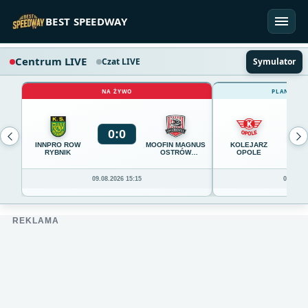
Przejdź do treści
BEST SPEEDWAY
Centrum LIVE
Czat LIVE
Symulator
NA ŻYWO
PLANOWAN
0
:
0
0
INNPRO ROW
MOOFIN MAGNUS
KOLEJARZ
RYBNIK
OSTRÓW
OPOLE
WIELKOPOLSKI
09.08.2026 15:15
09.08.20
REKLAMA