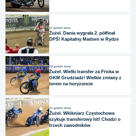
11 godzin temu
Żużel. Dania wygrała 2. półfinał
DPŚ! Kapitalny Madsen w Rydze
19 godzin temu
Żużel. Wielki transfer za Fricka w
GKM Grudziadz! Wielkie zmiany z
torem na horyzoncie
21 godzin temu
Żużel. Włókniarz Częstochowa
szykuje transferowy hit! Chodzi o
trzech zawodników