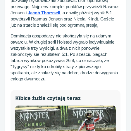
pozwoliły błyskawicznie zbudować ośmiopunktową
przewagę. Najpierw komplet punktów przywieźli Rasmus
Jensen i
Jacob Thorssell
, a chwilę później wynik 5:1
powtórzyli Rasmus Jensen oraz Nicolai Klindt. Goście
już na starcie znaleźli się pod ogromną presją.
Dominacja gospodarzy nie skończyła się na udanym
otwarciu. W drugiej serii Holsted wygrało indywidualnie
wszystkie trzy wyścigi, a dwa z nich ponownie
zakończyły się rezultatem 5:1. Po sześciu biegach
tablica wyników pokazywała 26:9, co oznaczało, że
“Tygrysy” nie tylko odrobiły straty z pierwszego
spotkania, ale znalazły się na dobrej drodze do wygrania
całego dwumeczu.
Kibice żużla czytają teraz