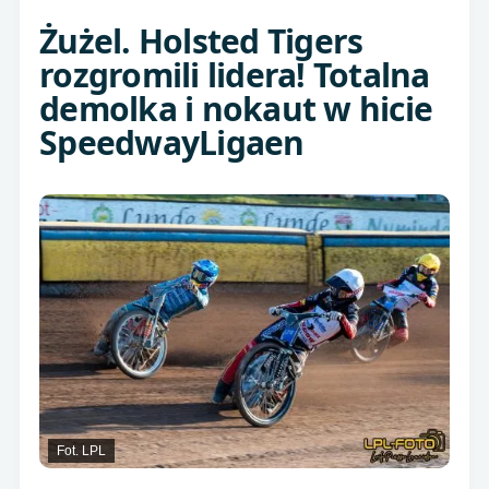
Żużel. Holsted Tigers
rozgromili lidera! Totalna
demolka i nokaut w hicie
SpeedwayLigaen
Fot. LPL