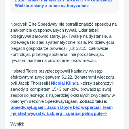
Żużel. Wielki transfer za Fricka w GKM Grudziadz!
Wielkie zmiany z torem na horyzoncie
Nordjysk Elite Speedway nie potrafił znaleźć sposobu na
znakomicie dysponowanych rywali. Lider tabeli
przegrywał zarówno starty, jak i walkę na dystansie, a
przewaga Holsted systematycznie rosła. Po dziewięciu
biegach gospodarze prowadzili już 38:15, całkowicie
kontrolując przebieg spotkania i nie pozostawiając
rywalom nadziei na odwrócenie losów meczu.
Holsted Tigers przypieczętowali kapitalny występ
efektownym zwycięstwem 61:22. Bohaterami wieczoru
byli Jacob Thorssell i
Nicolai Klindt
, którzy zakończyli
zawody z kompletem 15+3 punktów, prowadząc swój
zespół do jednego z najbardziej okazałych zwycięstw w
obecnym sezonie SpeedwayLigaen.
Zobacz także:
SpeedwayLigaen. Jason Doyle bez wsparcia! Team
Fjelsted wygrał w Esbjerg i zgarnął pełną pulę–>
Wyniki: