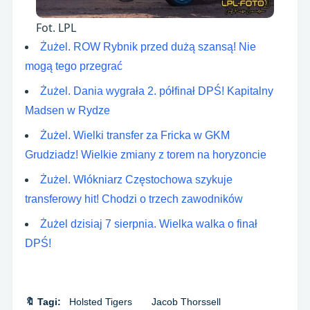
Fot. LPL
Żużel. ROW Rybnik przed dużą szansą! Nie
mogą tego przegrać
Żużel. Dania wygrała 2. półfinał DPŚ! Kapitalny
Madsen w Rydze
Żużel. Wielki transfer za Fricka w GKM
Grudziadz! Wielkie zmiany z torem na horyzoncie
Żużel. Włókniarz Częstochowa szykuje
transferowy hit! Chodzi o trzech zawodników
Żużel dzisiaj 7 sierpnia. Wielka walka o finał
DPŚ!
🔖 Tagi:
Holsted Tigers
Jacob Thorssell