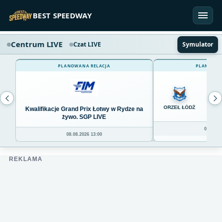
Przejdź do treści
BEST SPEEDWAY
Centrum LIVE
Czat LIVE
Symulator
PLANOWANA RELACJA
PLANOWAN
0
ORZEŁ ŁÓDŹ
Kwalifikacje Grand Prix Łotwy w Rydze na
żywo. SGP LIVE
08.08.20
08.08.2026 13:00
REKLAMA