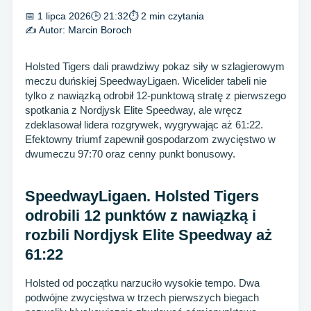
📅 1 lipca 2026
🕒 21:32
⏱ 2 min czytania
✍️ Autor:
Marcin Boroch
Holsted Tigers dali prawdziwy pokaz siły w szlagierowym
meczu duńskiej SpeedwayLigaen. Wicelider tabeli nie
tylko z nawiązką odrobił 12-punktową stratę z pierwszego
spotkania z Nordjysk Elite Speedway, ale wręcz
zdeklasował lidera rozgrywek, wygrywając aż 61:22.
Efektowny triumf zapewnił gospodarzom zwycięstwo w
dwumeczu 97:70 oraz cenny punkt bonusowy.
SpeedwayLigaen. Holsted Tigers
odrobili 12 punktów z nawiązką i
rozbili Nordjysk Elite Speedway aż
61:22
Holsted od początku narzuciło wysokie tempo. Dwa
podwójne zwycięstwa w trzech pierwszych biegach