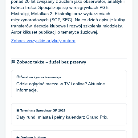
ponad 20 lat związany z żużlem jako obserwator, analityk i
twórca treści. Specjalizuje się w rozgrywkach PGE
Ekstraligi, Metalkas 2. Ekstraligi oraz wydarzeniach
międzynarodowych (SGP, SEC). Na co dzień opisuje kulisy
transferów, decyzje klubowe i rozwój szkolenia młodzieży.
Autor kilkuset publikacji o tematyce żużlowej.
Zobacz wszystkie artykuły autora
🏁 Zobacz także – żużel bez przerwy
📺 Żużel na żywo – transmisje
Gdzie oglądać mecze w TV i online? Aktualne
informacje.
📅 Terminarz Speedway GP 2026
Daty rund, miasta i pełny kalendarz Grand Prix.
🏍️ Drużyny żużlowe