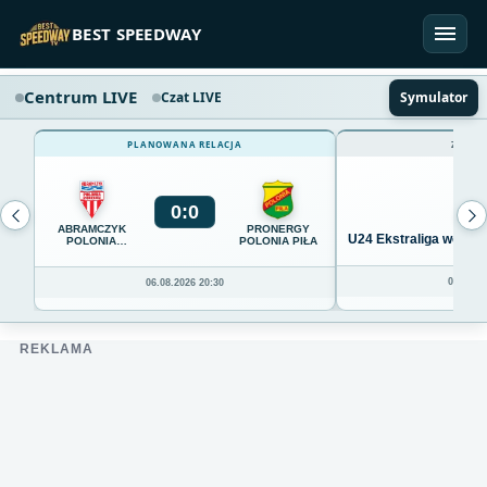
Przejdź do treści
BEST SPEEDWAY
Centrum LIVE
Czat LIVE
Symulator
PLANOWANA RELACJA
ZAKOŃ
0
:
0
ABRAMCZYK
PRONERGY
U24 Ekstraliga we Wro
POLONIA
POLONIA PIŁA
BYDGOSZCZ
04.08.20
06.08.2026 20:30
REKLAMA