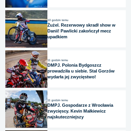
10 godzin temu
Żużel. Rezerwowy skradł show w
Danii! Pawlicki zakończył mecz
upadkiem
11 godzin temu
DMPJ. Polonia Bydgoszcz
prowadziła u siebie. Stal Gorzów
wydarła jej zwycięstwo!
11 godzin temu
DMPJ. Gospodarze z Wrocławia
zwycięscy. Kevin Małkiewicz
najskuteczniejszy