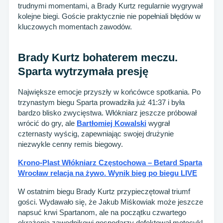
trudnymi momentami, a Brady Kurtz regularnie wygrywał
kolejne biegi. Goście praktycznie nie popełniali błędów w
kluczowych momentach zawodów.
Brady Kurtz bohaterem meczu.
Sparta wytrzymała presję
Największe emocje przyszły w końcówce spotkania. Po
trzynastym biegu Sparta prowadziła już 41:37 i była
bardzo blisko zwycięstwa. Włókniarz jeszcze próbował
wrócić do gry, ale
Bartłomiej Kowalski
wygrał
czternasty wyścig, zapewniając swojej drużynie
niezwykle cenny remis biegowy.
Krono-Plast Włókniarz Częstochowa – Betard Sparta
Wrocław relacja na żywo. Wynik bieg po biegu LIVE
W ostatnim biegu Brady Kurtz przypieczętował triumf
gości. Wydawało się, że Jakub Miśkowiak może jeszcze
napsuć krwi Spartanom, ale na początku czwartego
okrążenia zawodnikowi gospodarzy defektował motocykl.