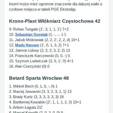
triumf może mieć ogromne znaczenie dla dalszej walki o
czołowe miejsca w tabeli PGE Ekstraligi.
Krono-Plast Włókniarz Częstochowa 42
9. Rohan Tungate (1′, 3, 1, 1, 1′) 7+2
10.
Sebastian Szostak
(1, -, -, -) 1
11. Jakub Miśkowiak (2, 2, 2′, 2, 2, d) 10+1
12.
Mads Hansen
(1′, 0, 1, 3, 2) 7+1
13. Jaimon Lidsey (2, 2, 2, 3, 2, 2) 13
14. Franciszek Karczewski (0, 0, -) 0
15. Szymon Ludwiczak (3, 0, 1′, 0) 4+1
16. Alan Ciurzyński (0) 0
Betard Sparta Wrocław 48
1. Mikkel Bech (0, 1, 0, -, 0) 1
2. Maciej Janowski (3, 3, 2, 3, 1, 1) 13
3. Brady Kurtz (3, 3, 3, 3, 3, 3) 18
4. Bartłomiej Kowalski (2′, 1, 1, 1, 2, 3) 10+1
5. Artiom Łaguta Z/Z
6. Marcel Kowolik (2, 0, 3, 0, 0) 5