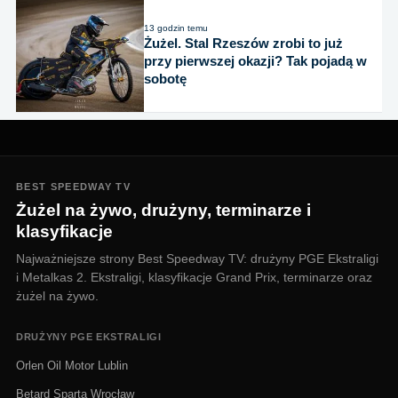
13 godzin temu
Żużel. Stal Rzeszów zrobi to już
przy pierwszej okazji? Tak pojadą w
sobotę
BEST SPEEDWAY TV
Żużel na żywo, drużyny, terminarze i
klasyfikacje
Najważniejsze strony Best Speedway TV: drużyny PGE Ekstraligi
i Metalkas 2. Ekstraligi, klasyfikacje Grand Prix, terminarze oraz
żużel na żywo.
DRUŻYNY PGE EKSTRALIGI
Orlen Oil Motor Lublin
Betard Sparta Wrocław