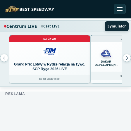
Przejdź do treści
BEST SPEEDWAY
Centrum LIVE
Czat LIVE
Symulator
NA ŻYWO
ZAKOŃ
45
DAKAR
Grand Prix Łotwy w Rydze relacja na żywo.
DEVELOPMENT
STAL RZESZÓW
SGP Ryga 2026 LIVE
08.08.20
07.08.2026 18:00
REKLAMA