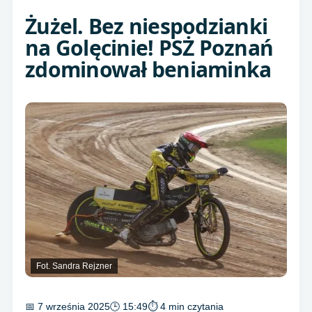
Żużel. Bez niespodzianki
na Golęcinie! PSŻ Poznań
zdominował beniaminka
Fot. Sandra Rejzner
📅 7 września 2025
🕒 15:49
⏱ 4 min czytania