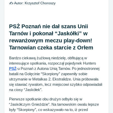
✍️ Autor:
Krzysztof Choroszy
PSŻ Poznań nie dał szans Unii
Tarnów i pokonał “Jaskółki” w
rewanżowym meczu play-down!
Tarnowian czeka starcie z Orłem
Bardzo ciekawą żużlową niedzielę, obfitującą w
interesujące spotkania, rozpoczął pojedynek Hunters
PSŻ
-u Poznań z Autona Unią Tarnów. Po jednostronnej
batalii na Golęcinie “Skorpiony” zapewniły sobie
utrzymanie w Metalkas 2. Ekstralidze. Unia próbowała
się stawiać rywalom, lecz miejscowi szybko odpowiadali
na ciosy “Jaskółek”.
Pierwsze spotkanie obu drużyn odbyło się w
“Jaskółczym Gnieździe”. Na tarnowskim owalu lepsze
były “Skorpiony”, co wskazywało na to, iż przed