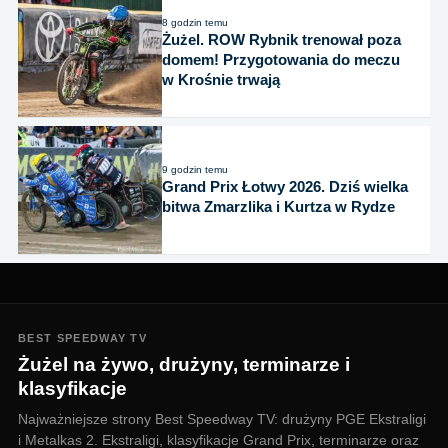
8 godzin temu
Żużel. ROW Rybnik trenował poza
domem! Przygotowania do meczu
w Krośnie trwają
9 godzin temu
Grand Prix Łotwy 2026. Dziś wielka
bitwa Zmarzlika i Kurtza w Rydze
BEST SPEEDWAY TV
Żużel na żywo, drużyny, terminarze i
klasyfikacje
Najważniejsze strony Best Speedway TV: drużyny PGE Ekstraligi
i Metalkas 2. Ekstraligi, klasyfikacje Grand Prix, terminarze oraz