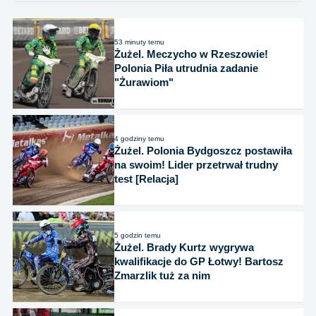
53 minuty temu
Żużel. Meczycho w Rzeszowie!
Polonia Piła utrudnia zadanie
"Żurawiom"
4 godziny temu
Żużel. Polonia Bydgoszcz postawiła
na swoim! Lider przetrwał trudny
test [Relacja]
5 godzin temu
Żużel. Brady Kurtz wygrywa
kwalifikacje do GP Łotwy! Bartosz
Zmarzlik tuż za nim