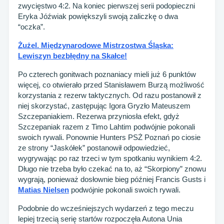
zwycięstwo 4:2. Na koniec pierwszej serii podopieczni
Eryka Jóźwiak powiększyli swoją zaliczkę o dwa
“oczka”.
Żużel. Międzynarodowe Mistrzostwa Śląska:
Lewiszyn bezbłędny na Skałce!
Po czterech gonitwach poznaniacy mieli już 6 punktów
więcej, co otwierało przed Stanisławem Burzą możliwość
korzystania z rezerw taktycznych. Od razu postanowił z
niej skorzystać, zastępując Igora Gryzło Mateuszem
Szczepaniakiem. Rezerwa przyniosła efekt, gdyż
Szczepaniak razem z Timo Lahtim podwójnie pokonali
swoich rywali. Ponownie Hunters PSŻ Poznań po ciosie
ze strony “Jaskółek” postanowił odpowiedzieć,
wygrywając po raz trzeci w tym spotkaniu wynikiem 4:2.
Długo nie trzeba było czekać na to, aż “Skorpiony” znowu
wygrają, ponieważ dosłownie bieg później Francis Gusts i
Matias Nielsen
podwójnie pokonali swoich rywali.
Podobnie do wcześniejszych wydarzeń z tego meczu
lepiej trzecią serię startów rozpoczęła Autona Unia