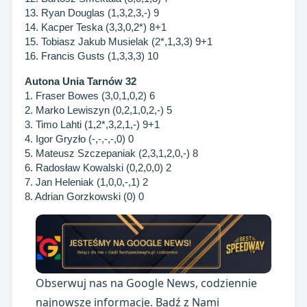
13. Ryan Douglas (1,3,2,3,-) 9
14. Kacper Teska (3,3,0,2*) 8+1
15. Tobiasz Jakub Musielak (2*,1,3,3) 9+1
16. Francis Gusts (1,3,3,3) 10
Autona Unia Tarnów 32
1. Fraser Bowes (3,0,1,0,2) 6
2. Marko Lewiszyn (0,2,1,0,2,-) 5
3. Timo Lahti (1,2*,3,2,1,-) 9+1
4. Igor Gryzło (-,-,-,-,0) 0
5. Mateusz Szczepaniak (2,3,1,2,0,-) 8
6. Radosław Kowalski (0,2,0,0) 2
7. Jan Heleniak (1,0,0,-,1) 2
8. Adrian Gorzkowski (0) 0
Obserwuj nas na Google News, codziennie
najnowsze informacje. Bądź z Nami