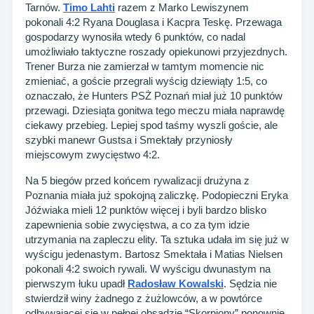
Tarnów.
Timo Lahti
razem z Marko Lewiszynem
pokonali 4:2 Ryana Douglasa i Kacpra Teskę. Przewaga
gospodarzy wynosiła wtedy 6 punktów, co nadal
umożliwiało taktyczne roszady opiekunowi przyjezdnych.
Trener Burza nie zamierzał w tamtym momencie nic
zmieniać, a goście przegrali wyścig dziewiąty 1:5, co
oznaczało, że Hunters PSŻ Poznań miał już 10 punktów
przewagi. Dziesiąta gonitwa tego meczu miała naprawdę
ciekawy przebieg. Lepiej spod taśmy wyszli goście, ale
szybki manewr Gustsa i Smektały przyniosły
miejscowym zwycięstwo 4:2.
Na 5 biegów przed końcem rywalizacji drużyna z
Poznania miała już spokojną zaliczkę. Podopieczni Eryka
Jóźwiaka mieli 12 punktów więcej i byli bardzo blisko
zapewnienia sobie zwycięstwa, a co za tym idzie
utrzymania na zapleczu elity. Ta sztuka udała im się już w
wyścigu jedenastym. Bartosz Smektała i Matias Nielsen
pokonali 4:2 swoich rywali. W wyścigu dwunastym na
pierwszym łuku upadł
Radosław Kowalski
. Sędzia nie
stwierdził winy żadnego z żużlowców, a w powtórce
odbywającej się w pełnej obsadzie “Skorpiony” ponownie