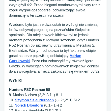
zwyciężyli 4:2. Przed biegami nominowanymi piąty raz z
rzędu wygrali gospodarze, potwierdzając swoją
dominację w tej części rywalizacji.
Wiadomo było już, że dwa ostatnie wyścigi nie zmienią
losów odbywającego się na poznańskim Golęcinie
spotkania. Dla miejscowych kibiców był to jednak
moment pożegnania z ligowym sezonem, gdyż Hunters
PSŻ Poznań był już pewny utrzymania w Metalkas 2.
Ekstralidze. Wartym odnotowania był fakt, że w ekipie
gości na torze pojawił się debiutujący
Adrian
Gorzkowski
. Poza nim zobaczyliśmy również Igora
Gryzło. W wyścigach nominowanych miejscowi odnieśli
dwa zwycięstwa, a mecz zakończył się wynikiem 58:32.
WYNIKI
Hunters PSŻ Poznań 58
9. Matias Nielsen (2,2*,3,1,-) 8+1
10.
Szymon Szlauderbach
(-,-,2*,2*,1) 5+2
11.
Norick Bloedorn
(0,1,-,1,-) 2
12. Bartosz Smektała (3,0,1,3) 7