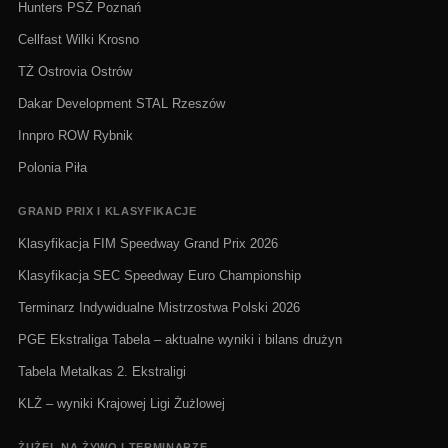
Hunters PSŻ Poznań
Cellfast Wilki Krosno
TŻ Ostrovia Ostrów
Dakar Development STAL Rzeszów
Innpro ROW Rybnik
Polonia Piła
GRAND PRIX I KLASYFIKACJE
Klasyfikacja FIM Speedway Grand Prix 2026
Klasyfikacja SEC Speedway Euro Championship
Terminarz Indywidualne Mistrzostwa Polski 2026
PGE Ekstraliga Tabela – aktualne wyniki i bilans drużyn
Tabela Metalkas 2. Ekstraligi
KLŻ – wyniki Krajowej Ligi Żużlowej
ŻUŻEL NA ŻYWO I TERMINARZE