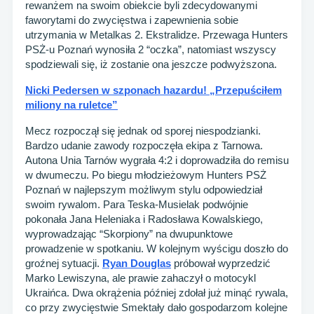
rewanżem na swoim obiekcie byli zdecydowanymi
faworytami do zwycięstwa i zapewnienia sobie
utrzymania w Metalkas 2. Ekstralidze. Przewaga Hunters
PSŻ-u Poznań wynosiła 2 “oczka”, natomiast wszyscy
spodziewali się, iż zostanie ona jeszcze podwyższona.
Nicki Pedersen w szponach hazardu! „Przepuściłem
miliony na ruletce”
Mecz rozpoczął się jednak od sporej niespodzianki.
Bardzo udanie zawody rozpoczęła ekipa z Tarnowa.
Autona Unia Tarnów wygrała 4:2 i doprowadziła do remisu
w dwumeczu. Po biegu młodzieżowym Hunters PSŻ
Poznań w najlepszym możliwym stylu odpowiedział
swoim rywalom. Para Teska-Musielak podwójnie
pokonała Jana Heleniaka i Radosława Kowalskiego,
wyprowadzając “Skorpiony” na dwupunktowe
prowadzenie w spotkaniu. W kolejnym wyścigu doszło do
groźnej sytuacji.
Ryan Douglas
próbował wyprzedzić
Marko Lewiszyna, ale prawie zahaczył o motocykl
Ukraińca. Dwa okrążenia później zdołał już minąć rywala,
co przy zwycięstwie Smektały dało gospodarzom kolejne