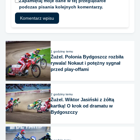
Zapamiętaj moje dane w tej przeglądarce
podczas pisania kolejnych komentarzy.
1 godzinę temu
Żużel. Polonia Bydgoszcz rozbiła
rywala! Nokaut i potężny sygnał
przed play-offami
2 godziny temu
Żużel. Wiktor Jasiński z żółtą
kartką! O krok od dramatu w
Bydgoszczy