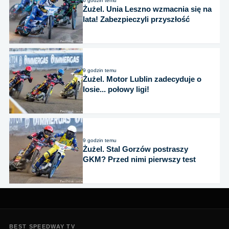
6 godzin temu
Żużel. Unia Leszno wzmacnia się na
lata! Zabezpieczyli przyszłość
9 godzin temu
Żużel. Motor Lublin zadecyduje o
losie... połowy ligi!
9 godzin temu
Żużel. Stal Gorzów postraszy
GKM? Przed nimi pierwszy test
BEST SPEEDWAY TV