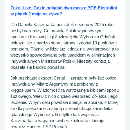
Żużel Live. Gdzie oglądać dwa mecze PGE Ekstraligi
w piątek 2 maja na żywo?
Dla Daniela Kaczmarka początek sezonu w 2025 roku
nie był najlepszy. Co prawda Polak w pierwszym
spotkaniu Krajowej Ligi Żużlowej dla Wybrzeża Gdańsk
pokazał się z bardzo dobrej strony i zdobył 10 punktów z
bonusem. Później w lidze już jednak nie wystartował, a to
wszystko spowodowane było upadkiem w eliminacjach
Indywidualnych Mistrzostw Polski. Niestety kontuzja
okazała się bardzo poważna.
Jak przekazał ekspert Canal+ i zarazem były żużlowiec,
Indywidualny Mistrz Argentyny ma problemy z
kręgosłupem. Wiadomość ta wstrząsnęła kibicami sportu
żużlowego. Wielu z nich chciało wesprzeć 27-latka i jego
leczenie. W tym celu powstała specjalna zbiórka, z której
środki przekazane zostaną na rehabilitację zawodnika
gdańskiego Wybrzeża. Nie tylko fani wspierają
Kaczmarka, a wsparcie wobec żużlowca skieruje
również Hunters PSŻ Poznań.