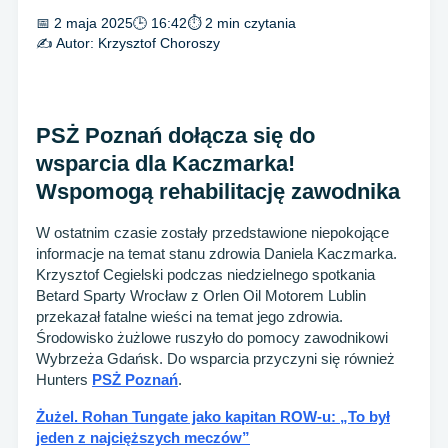
📅 2 maja 2025
🕒 16:42
⏱ 2 min czytania
✍️ Autor:
Krzysztof Choroszy
PSŻ Poznań dołącza się do
wsparcia dla Kaczmarka!
Wspomogą rehabilitację zawodnika
W ostatnim czasie zostały przedstawione niepokojące
informacje na temat stanu zdrowia Daniela Kaczmarka.
Krzysztof Cegielski podczas niedzielnego spotkania
Betard Sparty Wrocław z Orlen Oil Motorem Lublin
przekazał fatalne wieści na temat jego zdrowia.
Środowisko żużlowe ruszyło do pomocy zawodnikowi
Wybrzeża Gdańsk. Do wsparcia przyczyni się również
Hunters
PSŻ Poznań
.
Żużel. Rohan Tungate jako kapitan ROW-u: „To był
jeden z najcięższych meczów”