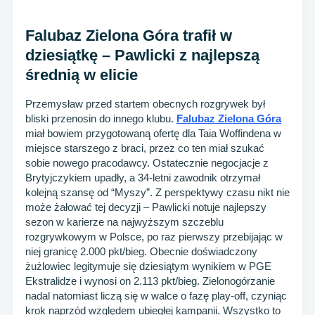
Falubaz Zielona Góra trafił w
dziesiątkę – Pawlicki z najlepszą
średnią w elicie
Przemysław przed startem obecnych rozgrywek był
bliski przenosin do innego klubu.
Falubaz Zielona Góra
miał bowiem przygotowaną ofertę dla Taia Woffindena w
miejsce starszego z braci, przez co ten miał szukać
sobie nowego pracodawcy. Ostatecznie negocjacje z
Brytyjczykiem upadły, a 34-letni zawodnik otrzymał
kolejną szansę od “Myszy”. Z perspektywy czasu nikt nie
może żałować tej decyzji – Pawlicki notuje najlepszy
sezon w karierze na najwyższym szczeblu
rozgrywkowym w Polsce, po raz pierwszy przebijając w
niej granicę 2.000 pkt/bieg. Obecnie doświadczony
żużlowiec legitymuje się dziesiątym wynikiem w PGE
Ekstralidze i wynosi on 2.113 pkt/bieg. Zielonogórzanie
nadal natomiast liczą się w walce o fazę play-off, czyniąc
krok naprzód względem ubiegłej kampanii. Wszystko to