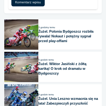
3 godziny temu
Żużel. Polonia Bydgoszcz rozbiła
rywala! Nokaut i potężny sygnał
przed play-offami
5 godzin temu
Żużel. Wiktor Jasiński z żółtą
kartką! O krok od dramatu w
Bydgoszczy
8 godzin temu
Żużel. Unia Leszno wzmacnia się na
lata! Zabezpieczyli przyszłość