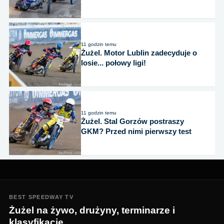
11 godzin temu
Żużel. Motor Lublin zadecyduje o
losie... połowy ligi!
11 godzin temu
Żużel. Stal Gorzów postraszy
GKM? Przed nimi pierwszy test
BEST SPEEDWAY TV
Żużel na żywo, drużyny, terminarze i
klasyfikacje