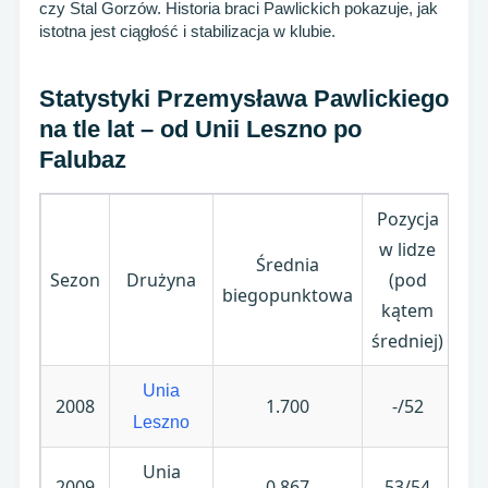
czy Stal Gorzów. Historia braci Pawlickich pokazuje, jak
istotna jest ciągłość i stabilizacja w klubie.
Statystyki Przemysława Pawlickiego
na tle lat – od Unii Leszno po
Falubaz
Pozycja
w lidze
Średnia
Li
Sezon
Drużyna
(pod
biegopunktowa
st
kątem
średniej)
Unia
2008
1.700
-/52
Leszno
Unia
2009
0.867
53/54