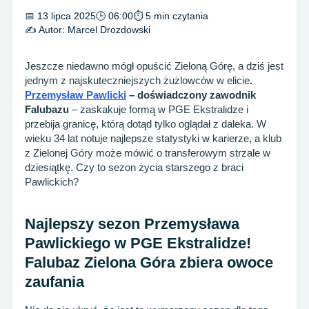
📅 13 lipca 2025
🕒 06:00
⏱ 5 min czytania
✍️ Autor:
Marcel Drozdowski
Jeszcze niedawno mógł opuścić Zieloną Górę, a dziś jest
jednym z najskuteczniejszych żużlowców w elicie
.
Przemysław Pawlicki
– doświadczony zawodnik
Falubazu
– zaskakuje formą w PGE Ekstralidze i
przebija granicę, którą dotąd tylko oglądał z daleka. W
wieku 34 lat notuje najlepsze statystyki w karierze, a klub
z Zielonej Góry może mówić o transferowym strzale w
dziesiątkę. Czy to sezon życia starszego z braci
Pawlickich?
Najlepszy sezon Przemysława
Pawlickiego w PGE Ekstralidze!
Falubaz Zielona Góra zbiera owoce
zaufania