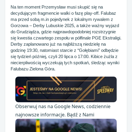
Na ten moment Przemysław musi skupić się na
decydującym fragmencie walki o fazę play-off. Falubaz
ma przed sobą m.in pojedynek z lokalnym rywalem z
Gorzowa – Derby Lubuskie 2025, a także ważny wyjazd
do Grudziądza, gdzie najprawdopodobniej rozstrzygnie
się kwestia czwartego zespołu w półfinale PGE Ekstraligi.
Derby zaplanowano już na najbliższą niedzielę na
godzinę 19:30, natomiast starcie z “Gołębiami” odbędzie
się tydzień później, czyli 20 lipca o 17:00. Kibice żużla z
niecierpliwością wyczekują tych spotkań, śledząc wyniki
Falubazu Zielona Góra.
Obserwuj nas na Google News, codziennie
najnowsze informacje. Bądź z Nami