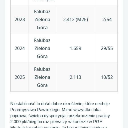
Falubaz
2023
Zielona
2.412 (M2E)
2/54
Góra
Falubaz
2024
Zielona
1.659
29/55
Góra
Falubaz
2025
Zielona
2.113
10/52
Góra
Niestabilność to dość dobre określenie, które cechuje
Przemysława Pawlickiego. Mimo wszystko taka
poprawa, świetna dyspozycja i przekroczenie granicy
2.000 pkt/bieg po raz pierwszy w karierze w PGE
Ekstralidze robią wrażenie. To bez wątpienia jeden z