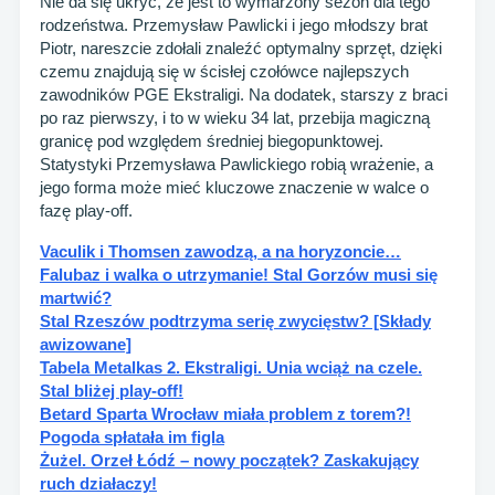
Nie da się ukryć, że jest to wymarzony sezon dla tego
rodzeństwa. Przemysław Pawlicki i jego młodszy brat
Piotr, nareszcie zdołali znaleźć optymalny sprzęt, dzięki
czemu znajdują się w ścisłej czołówce najlepszych
zawodników PGE Ekstraligi. Na dodatek, starszy z braci
po raz pierwszy, i to w wieku 34 lat, przebija magiczną
granicę pod względem średniej biegopunktowej.
Statystyki Przemysława Pawlickiego robią wrażenie, a
jego forma może mieć kluczowe znaczenie w walce o
fazę play-off.
Vaculik i Thomsen zawodzą, a na horyzoncie…
Falubaz i walka o utrzymanie! Stal Gorzów musi się
martwić?
Stal Rzeszów podtrzyma serię zwycięstw? [Składy
awizowane]
Tabela Metalkas 2. Ekstraligi. Unia wciąż na czele.
Stal bliżej play-off!
Betard Sparta Wrocław miała problem z torem?!
Pogoda spłatała im figla
Żużel. Orzeł Łódź – nowy początek? Zaskakujący
ruch działaczy!