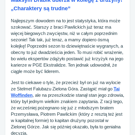
Maksym Drabik uderza w kolegę z drużyny!
„Charaktery są trudne”
Najlepszym dowodem na to jest statystyka, która może
szokować. Starszy z braci Pawlickich już teraz ma
więcej biegowych zwycięstw, niż w całym poprzednim
sezonie! Tak tak, już teraz, a mamy dopiero ósmą
kolejkę! Poprzedni sezon to dziewiętnaście wygranych, a
obecny to już dwadzieścia jeden. To musi robić wrażenie,
bo wielu ekspertów zdążyło postawić już krzyżyk na jego
karierze w PGE Ekstralidze. Ten jednak udowodnił, że
ciągle może być liderem.
Jest to ciekawe o tyle, że przecież był on już na wylocie
ze Stelmet Falubazu Zielona Góra. Zastąpić miał go
Tai
Woffinden
, ale na przeszkodzie stanął stan jego zdrowia,
który był jednym wielkim znakiem zapytania. Z racji tego,
że wcześniej pożegnano się już z młodszym bratem
Przemysława, Piotrem Pawlickim (który z resztą też jest
w kapitalnej formie) to kapitan drużyny pozostał w
Zielonej Górze. Jak się później okazało, była to genialna
decyzja.