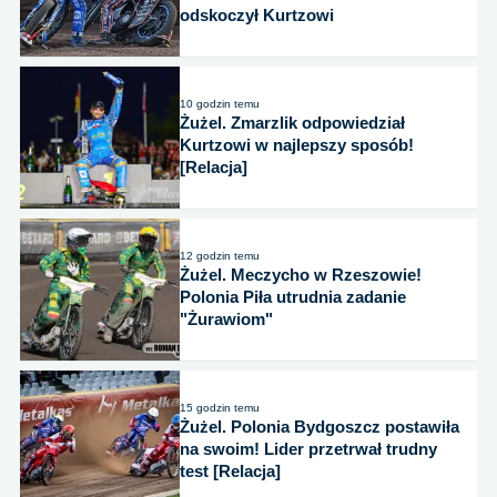
odskoczył Kurtzowi
10 godzin temu
Żużel. Zmarzlik odpowiedział
Kurtzowi w najlepszy sposób!
[Relacja]
12 godzin temu
Żużel. Meczycho w Rzeszowie!
Polonia Piła utrudnia zadanie
"Żurawiom"
15 godzin temu
Żużel. Polonia Bydgoszcz postawiła
na swoim! Lider przetrwał trudny
test [Relacja]