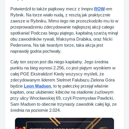
Potwierdził to także piątkowy mecz z Innpro
ROW
-em
Rybnik. Na torze wiało nudą, z resztą jak praktycznie
zawsze w Rybniku. Mimo tego nie przeszkodziło mu to w
przeprowadzeniu zdecydowanie najlepszej akcji całego
spotkania! Podczas biegu piątego, kapitalną szarżą minął
obu zawodników rywali, Maksyma Drabika, oraz Nicki
Pedersena. Na tak twardym torze, taka akcja jest
naprawdę godna pochwały.
Cały ten sezon jest dla niego kapitalny. Jego średnia
punktu na bieg wynosi 2.256, co jest piątym wynikiem w
całej PGE Ekstralidze! Kiedy wszyscy myśleli, że
zdecydowanym liderem Stelmet Falubazu Zielona Góra
będzie
Leon Madsen
, to tę pałeczkę przejął właśnie
kapitan, oraz ulubieniec kibiców na stadionie żużlowym
przy ulicy Wrocławskiej 69, czyli Przemysław Pawlicki.
Sam Madsen to obecnie trzynasty zawodnik całej ligi, ze
średnia na poziomie 2.024.