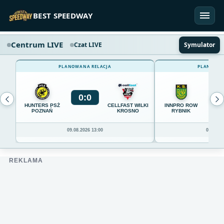
Przejdź do treści
BEST SPEEDWAY
Centrum LIVE
Czat LIVE
Symulator
PLANOWANA RELACJA
PLANOWAN
0
:
0
0
HUNTERS PSŻ
CELLFAST WILKI
INNPRO ROW
POZNAŃ
KROSNO
RYBNIK
09.08.2026 13:00
09.08.20
REKLAMA