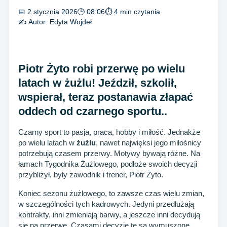
📅 2 stycznia 2026
🕒 08:06
⏱ 4 min czytania
✍️ Autor:
Edyta Wojdeł
Piotr Żyto robi przerwę po wielu
latach w żużlu! Jeździł, szkolił,
wspierał, teraz postanawia złapać
oddech od czarnego sportu..
Czarny sport to pasja, praca, hobby i miłość. Jednakże
po wielu latach w
żużlu
, nawet najwięksi jego miłośnicy
potrzebują czasem przerwy. Motywy bywają różne. Na
łamach Tygodnika Żużlowego, podłoże swoich decyzji
przybliżył, były zawodnik i trener, Piotr Żyto.
Koniec sezonu żużlowego, to zawsze czas wielu zmian,
w szczególności tych kadrowych. Jedyni przedłużają
kontrakty, inni zmieniają barwy, a jeszcze inni decydują
się na przerwę. Czasami decyzję te są wymuszone,