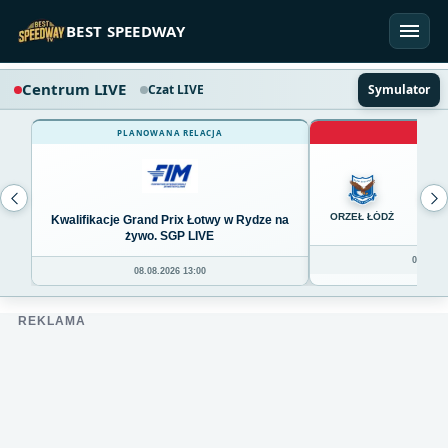
Przejdź do treści
BEST SPEEDWAY
Centrum LIVE
Czat LIVE
Symulator
PLANOWANA RELACJA
NA 
0
ORZEŁ ŁÓDŹ
Kwalifikacje Grand Prix Łotwy w Rydze na
żywo. SGP LIVE
08.08.20
08.08.2026 13:00
REKLAMA