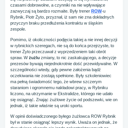
czasami dobrowolne, a czynniki na nie wpływające
zazwyczaj są bardzo rozmaite. Były trener
ROW
-u
Rybnik, Piotr Żyto, przyznał, iż sam nie zna dokładnych
przyczyn braku przedłużenia kontraktu w śląskim
zespole.
Pomimo, iż okoliczności podjęcia takiej a nie innej decyzji
w rybnickich szeregach, nie są do końca przejrzyste, to
trener Żyto przeczuwał z wyprzedzeniem taki obrót
spraw. W
żużlu
zmiany, to nic zaskakującego, a decyzje
prezesów bywają niejednokrotnie dość przewidywalne. W
szczególności wtedy, gdy pewne założenia bądź
oczekiwania nie zostają spełnione. Były szkoleniowiec
ma pełną świadomość tego, że wbrew szczerym
staraniom i ogromnemu nakładowi pracy, w Rybniku
liczono, na utrzymanie w Ekstralidze, którego nie udało
się osiągnąć. Znając żużlowe życie od podszewki, wie on
jednak, iż takie właśnie są uroki sportu.
W opinii doświadczonego byłego żużlowca ROW Rybnik
był w stanie osiągnąć lepszy wynik. Uważa on jednak, że