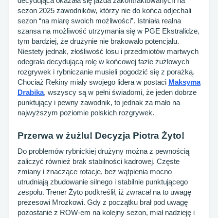
decydująca okazała się jazda zakontraktowanych na
sezon 2025 zawodników, którzy nie do końca odjechali
sezon “na miarę swoich możliwości”. Istniała realna
szansa na możliwość utrzymania się w PGE Ekstralidze,
tym bardziej, że drużynie nie brakowało potencjału.
Niestety jednak, złośliwość losu i przedmiotów martwych
odegrała decydującą rolę w końcowej fazie żużlowych
rozgrywek i rybniczanie musieli pogodzić się z porażką.
Chociaż Rekiny miały swojego lidera w postaci
Maksyma
Drabika
, wszyscy są w pełni świadomi, że jeden dobrze
punktujący i pewny zawodnik, to jednak za mało na
najwyższym poziomie polskich rozgrywek.
Przerwa w żużlu! Decyzja Piotra Żyto!
Do problemów rybnickiej drużyny można z pewnością
zaliczyć również brak stabilności kadrowej. Częste
zmiany i znaczące rotacje, bez wątpienia mocno
utrudniają zbudowanie silnego i stabilnie punktującego
zespołu. Trener Żyto podkreślił, iż zwracał na to uwagę
prezesowi Mrozkowi. Gdy z początku brał pod uwagę
pozostanie z ROW-em na kolejny sezon, miał nadzieję i