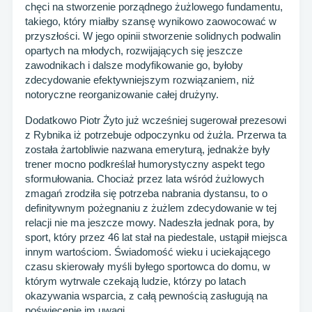
chęci na stworzenie porządnego żużlowego fundamentu,
takiego, który miałby szansę wynikowo zaowocować w
przyszłości. W jego opinii stworzenie solidnych podwalin
opartych na młodych, rozwijających się jeszcze
zawodnikach i dalsze modyfikowanie go, byłoby
zdecydowanie efektywniejszym rozwiązaniem, niż
notoryczne reorganizowanie całej drużyny.
Dodatkowo Piotr Żyto już wcześniej sugerował prezesowi
z Rybnika iż potrzebuje odpoczynku od żużla. Przerwa ta
została żartobliwie nazwana emeryturą, jednakże były
trener mocno podkreślał humorystyczny aspekt tego
sformułowania. Chociaż przez lata wśród żużlowych
zmagań zrodziła się potrzeba nabrania dystansu, to o
definitywnym pożegnaniu z żużlem zdecydowanie w tej
relacji nie ma jeszcze mowy. Nadeszła jednak pora, by
sport, który przez 46 lat stał na piedestale, ustąpił miejsca
innym wartościom. Świadomość wieku i uciekającego
czasu skierowały myśli byłego sportowca do domu, w
którym wytrwale czekają ludzie, którzy po latach
okazywania wsparcia, z całą pewnością zasługują na
poświęcenie im uwagi.