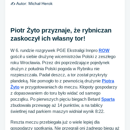
✍️ Autor:
Michał Herok
Piotr Żyto przyznaje, że rybniczan
zaskoczył ich własny tor!
W 6. rundzie rozgrywek PGE Ekstraligi Innpro
ROW
gościł u siebie drużynę wicemistrzów Polski z zeszłego
roku Wrocławia. Przez dni poprzedzające pojedynek
drużyn z południa Polski pogoda w Rybniku nie
rozpieszczała. Padał deszcz, a tor został przykryty
plandeką. Nie pomogło to z pewnością drużynie
Piotra
Żyto
w przygotowaniach do meczu. Kłopoty gospodarzy
z dopasowaniem do toru było widać od samego
początku. Po pierwszych pięciu biegach Betard
Sparta
zbudowała przewagę aż 14 punktów, a na tablicy
świetlnej nad parkiem maszyn widniał wynik 8:22.
Reszta meczu przebiegała już o wiele lepiej dla
gospodarzy spotkania. Nie przegrali oni żadnego biegu aż