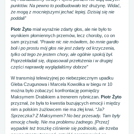
punktów. Na pewno to podbudowało też drużynę. Widać,
że mogą z mocniejszymi jechać lepiej. Dzisiaj się nie
poddali”
Piotr Żyto
miał wyraźnie zdarty głos, ale nie było to
wynikiem płomiennych przemów, lecz choroby, co on
sam przyznał.
“Prawie nic nie mówiłem, bo mnie gardło
boli i po prostu mój głos nie jest zdarty od krzyczenia,
tylko od tego że jestem chory, ale ogólnie spokój był.
Poprzekładali się, dopasowali przełożenia i w drugiej
części naprawdę wyglądaliśmy dobrze”
W transmisji telewizyjnej po niebezpiecznym upadku
Gleba Czugunowa i Marcela Kowolika w biegu nr 10
można było zobaczyć konfrontację pomiędzy
Maksymem Drabikiem a trenerem rybniczan.
Piotr Żyto
przyznał, że była to kwestia buzujących emocji i między
nim a polskim żużlowcem nie ma złej krwi.
“Ja?
Sprzeczka? Z Maksymem? No bez przesady. Tam były
emocję chwilę. Nie ma problemu żadnego. [Przez]
wypadek też troszkę ciśnienie się podniosło, ale trzeba