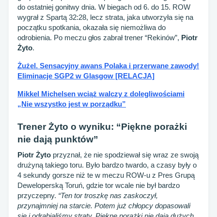
do ostatniej gonitwy dnia. W biegach od 6. do 15. ROW
wygrał z Spartą 32:28, lecz strata, jaka utworzyła się na
początku spotkania, okazała się niemożliwa do
odrobienia. Po meczu głos zabrał trener “Rekinów”,
Piotr
Żyto
.
Żużel. Sensacyjny awans Polaka i przerwane zawody!
Eliminacje SGP2 w Glasgow [RELACJA]
Mikkel Michelsen wciąż walczy z dolegliwościami
„Nie wszystko jest w porządku”
Trener Żyto o wyniku: “Piękne porażki
nie dają punktów”
Piotr Żyto
przyznał, że nie spodziewał się wraz ze swoją
drużyną takiego toru. Było bardzo twardo, a czasy były o
4 sekundy gorsze niż te w meczu ROW-u z Pres Grupą
Deweloperską Toruń, gdzie tor wcale nie był bardzo
przyczepny.
“Ten tor troszkę nas zaskoczył,
przynajmniej na starcie. Potem już chłopcy dopasowali
się i odrabialiśmy straty. Piękne porażki nie dają dużych