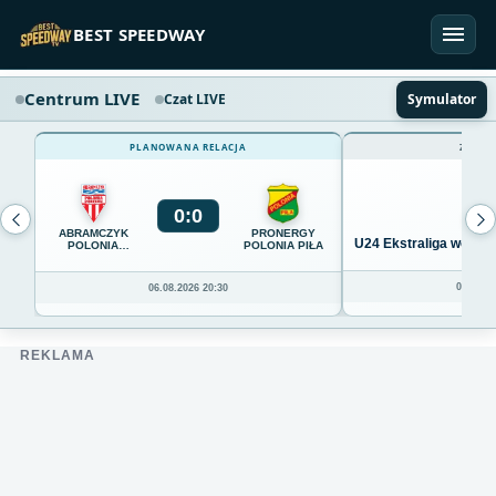
Przejdź do treści
BEST SPEEDWAY
Centrum LIVE
Czat LIVE
Symulator
PLANOWANA RELACJA
ZAKOŃ
0
:
0
ABRAMCZYK
PRONERGY
U24 Ekstraliga we Wro
POLONIA
POLONIA PIŁA
BYDGOSZCZ
04.08.20
06.08.2026 20:30
REKLAMA