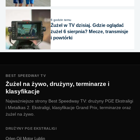
6 godzin temu
Żużel w TV dzisiaj. Gdzie oglądać
żużel 6 sierpnia? Mecze, transmisje
i powtórki
BEST SPEEDWAY TV
Żużel na żywo, drużyny, terminarze i
klasyfikacje
Najważniejsze strony Best Speedway TV: drużyny PGE Ekstraligi
i Metalkas 2. Ekstraligi, klasyfikacje Grand Prix, terminarze oraz
żużel na żywo.
DRUŻYNY PGE EKSTRALIGI
Orlen Oil Motor Lublin