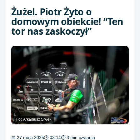
Żużel. Piotr Żyto o
domowym obiekcie! “Ten
tor nas zaskoczył”
Fot. Arkadiusz Siwek
📅 27 maja 2025
🕒 03:14
⏱ 3 min czytania