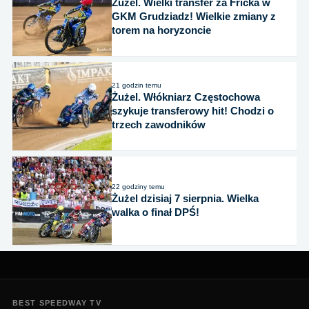
Żużel. Wielki transfer za Fricka w
GKM Grudziadz! Wielkie zmiany z
torem na horyzoncie
21 godzin temu
Żużel. Włókniarz Częstochowa
szykuje transferowy hit! Chodzi o
trzech zawodników
22 godziny temu
Żużel dzisiaj 7 sierpnia. Wielka
walka o finał DPŚ!
BEST SPEEDWAY TV