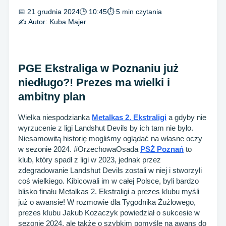
📅 21 grudnia 2024
🕒 10:45
⏱ 5 min czytania
✍️ Autor:
Kuba Majer
PGE Ekstraliga w Poznaniu już
niedługo?! Prezes ma wielki i
ambitny plan
Wielka niespodzianka
Metalkas 2. Ekstraligi
a gdyby nie
wyrzucenie z ligi Landshut Devils by ich tam nie było.
Niesamowitą historię mogliśmy oglądać na własne oczy
w sezonie 2024. #OrzechowaOsada
PSŻ Poznań
to
klub, który spadł z ligi w 2023, jednak przez
zdegradowanie Landshut Devils zostali w niej i stworzyli
coś wielkiego. Kibicowali im w całej Polsce, byli bardzo
blisko finału Metalkas 2. Ekstraligi a prezes klubu myśli
już o awansie! W rozmowie dla Tygodnika Żużlowego,
prezes klubu Jakub Kozaczyk powiedział o sukcesie w
sezonie 2024, ale także o szybkim pomyśle na awans do