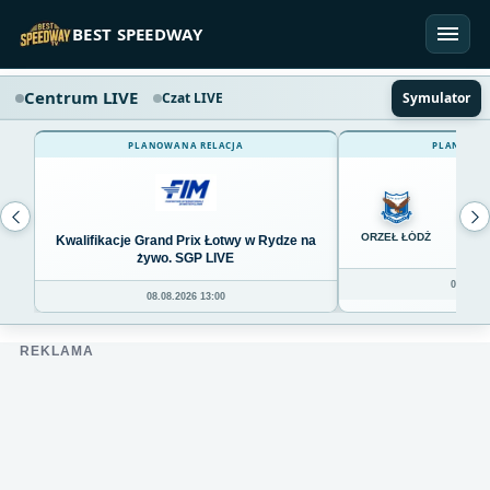
Przejdź do treści
BEST SPEEDWAY
Centrum LIVE
Czat LIVE
Symulator
PLANOWANA RELACJA
PLANOWAN
0
ORZEŁ ŁÓDŹ
Kwalifikacje Grand Prix Łotwy w Rydze na
żywo. SGP LIVE
08.08.20
08.08.2026 13:00
REKLAMA