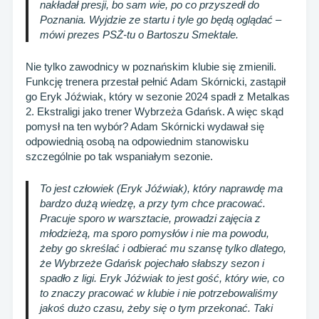
nakładał presji, bo sam wie, po co przyszedł do
Poznania. Wyjdzie ze startu i tyle go będą oglądać –
mówi prezes PSŻ-tu o Bartoszu Smektale.
Nie tylko zawodnicy w poznańskim klubie się zmienili.
Funkcję trenera przestał pełnić Adam Skórnicki, zastąpił
go Eryk Jóźwiak, który w sezonie 2024 spadł z Metalkas
2. Ekstraligi jako trener Wybrzeża Gdańsk. A więc skąd
pomysł na ten wybór? Adam Skórnicki wydawał się
odpowiednią osobą na odpowiednim stanowisku
szczególnie po tak wspaniałym sezonie.
To jest człowiek (Eryk Jóźwiak), który naprawdę ma
bardzo dużą wiedzę, a przy tym chce pracować.
Pracuje sporo w warsztacie, prowadzi zajęcia z
młodzieżą, ma sporo pomysłów i nie ma powodu,
żeby go skreślać i odbierać mu szansę tylko dlatego,
że Wybrzeże Gdańsk pojechało słabszy sezon i
spadło z ligi. Eryk Jóźwiak to jest gość, który wie, co
to znaczy pracować w klubie i nie potrzebowaliśmy
jakoś dużo czasu, żeby się o tym przekonać. Taki