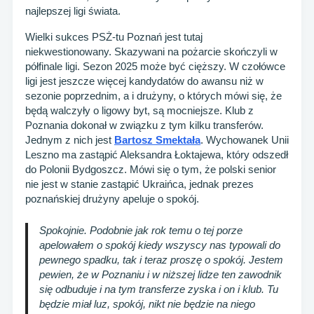
najlepszej ligi świata.
Wielki sukces PSŻ-tu Poznań jest tutaj
niekwestionowany. Skazywani na pożarcie skończyli w
półfinale ligi. Sezon 2025 może być cięższy. W czołówce
ligi jest jeszcze więcej kandydatów do awansu niż w
sezonie poprzednim, a i drużyny, o których mówi się, że
będą walczyły o ligowy byt, są mocniejsze. Klub z
Poznania dokonał w związku z tym kilku transferów.
Jednym z nich jest
Bartosz Smektała
. Wychowanek Unii
Leszno ma zastąpić Aleksandra Łoktajewa, który odszedł
do Polonii Bydgoszcz. Mówi się o tym, że polski senior
nie jest w stanie zastąpić Ukraińca, jednak prezes
poznańskiej drużyny apeluje o spokój.
Spokojnie. Podobnie jak rok temu o tej porze
apelowałem o spokój kiedy wszyscy nas typowali do
pewnego spadku, tak i teraz proszę o spokój. Jestem
pewien, że w Poznaniu i w niższej lidze ten zawodnik
się odbuduje i na tym transferze zyska i on i klub. Tu
będzie miał luz, spokój, nikt nie będzie na niego