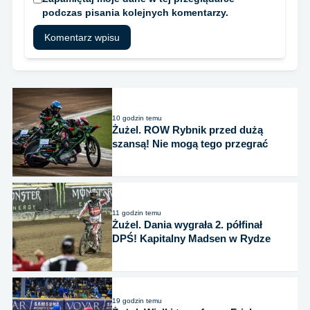
podczas pisania kolejnych komentarzy.
10 godzin temu
Żużel. ROW Rybnik przed dużą
szansą! Nie mogą tego przegrać
11 godzin temu
Żużel. Dania wygrała 2. półfinał
DPŚ! Kapitalny Madsen w Rydze
19 godzin temu