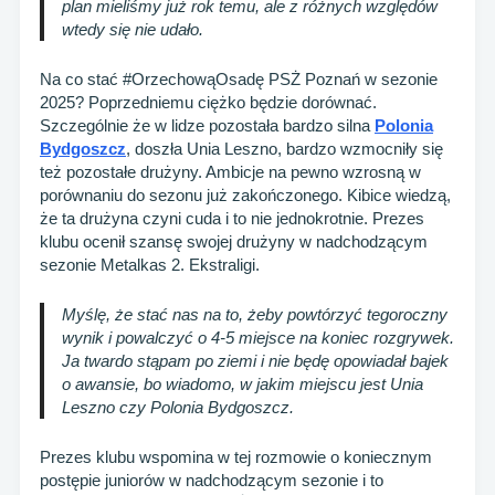
plan mieliśmy już rok temu, ale z różnych względów
wtedy się nie udało.
Na co stać #OrzechowąOsadę PSŻ Poznań w sezonie
2025? Poprzedniemu ciężko będzie dorównać.
Szczególnie że w lidze pozostała bardzo silna
Polonia
Bydgoszcz
, doszła Unia Leszno, bardzo wzmocniły się
też pozostałe drużyny. Ambicje na pewno wzrosną w
porównaniu do sezonu już zakończonego. Kibice wiedzą,
że ta drużyna czyni cuda i to nie jednokrotnie. Prezes
klubu ocenił szansę swojej drużyny w nadchodzącym
sezonie Metalkas 2. Ekstraligi.
Myślę, że stać nas na to, żeby powtórzyć tegoroczny
wynik i powalczyć o 4-5 miejsce na koniec rozgrywek.
Ja twardo stąpam po ziemi i nie będę opowiadał bajek
o awansie, bo wiadomo, w jakim miejscu jest Unia
Leszno czy Polonia Bydgoszcz.
Prezes klubu wspomina w tej rozmowie o koniecznym
postępie juniorów w nadchodzącym sezonie i to